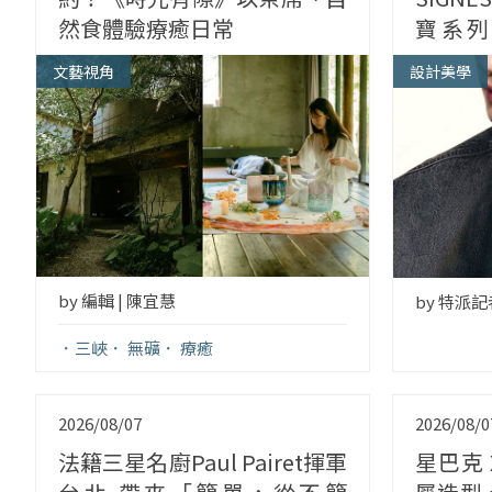
然食體驗療癒日常
寶系列
陽、獅
文藝視角
設計美學
有何不
by 編輯 | 陳宜慧
by 特派
三峽
無礦
療癒
2026/08/07
2026/08/0
法籍三星名廚Paul Pairet揮軍
星巴克 