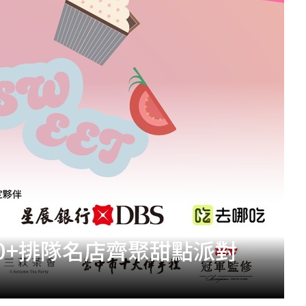
0+排隊名店齊聚甜點派對