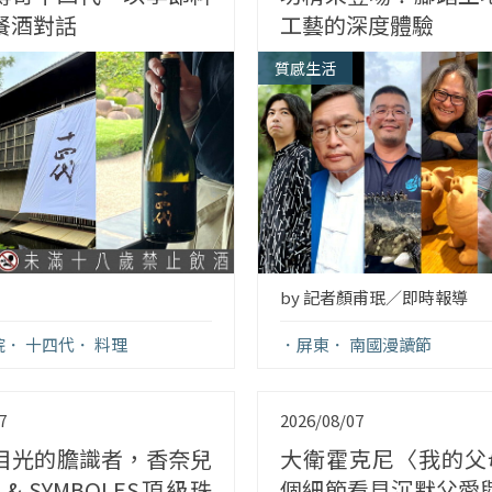
餐酒對話
工藝的深度體驗
質感生活
by 記者顏甫珉／即時報導
院
十四代
料理
屏東
南國漫讀節
7
2026/08/07
目光的膽識者，香奈兒
大衛霍克尼〈我的父
S & SYMBOLES頂級珠
個細節看見沉默父愛