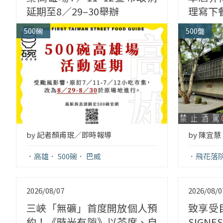
延期至8／29–30舉辦
理寫下
500碗
500盤
by 陳宜慧
by 記者顏甫珉／即時報導
飛花落
高雄
500碗
巴威
2026/08/07
2026/08/0
三峽「無礦」首度開放個人預
致享受
約！《時光有隙》以茶席、自
SIGNE