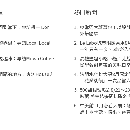
章
熱門新聞
到當下：專訪得一 Der
麥當勞大薯薯包！以設
外帶體驗
線：專訪Local Local
Le Labo城市限定香水
一年只有一次、5款必入
趣味：專訪Mowa Coffee
高雄鹽埕小吃15選！走
從早餐到宵夜的美味日
相聚的地方：專訪House店
法朋水蜜桃大福8月限定
「花織桃韻」一次品嘗
花果大福
500甜甜點派對8/21～
味蕾 將集結多間排隊名
感創意的舞台
中美館11月必看大展：
蛙！畢卡索、培根、霍克
國巨典藏亮相