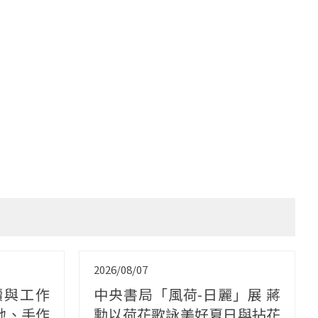
2026/08/07
讀與工作
中央書局「風荷-日麗」展 蔣
地、手作
勳以荷花歌詠美好夏日與拈花