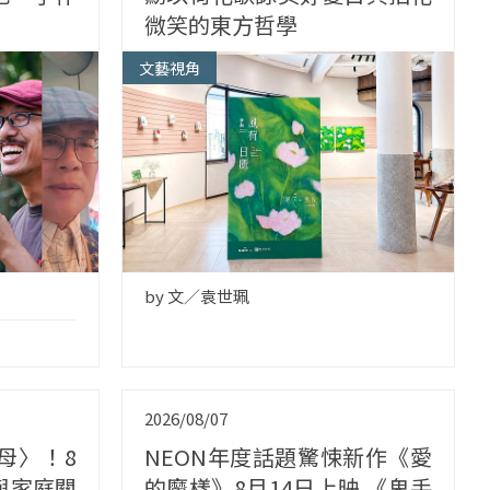
微笑的東方哲學
文藝視角
by 文／袁世珮
2026/08/07
母〉！8
NEON年度話題驚悚新作《愛
與家庭關
的魔樣》8月14日上映 《鬼手