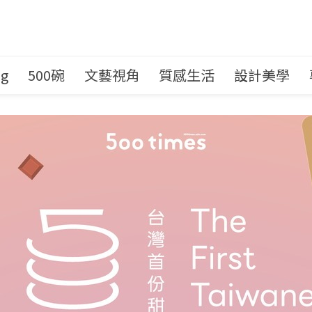
ng
500碗
文藝視角
質感生活
設計美學