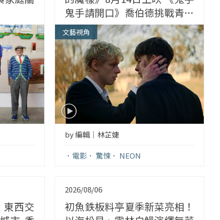
鬼手請開口》喬伯德挑戰青春
與恐懼交纏之作
文藝視角
by 編輯｜林芷婕
電影
驚悚
NEON
2026/08/06
ng｜東西交
初魚鉄板料亭夏季新菜亮相！