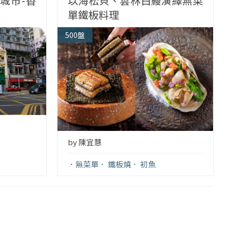
城市-香
以海松貝、雲林白鰻演繹無菜
單鐵板料理
500盤
by 陳宜慧
無菜單
鐵板燒
初魚