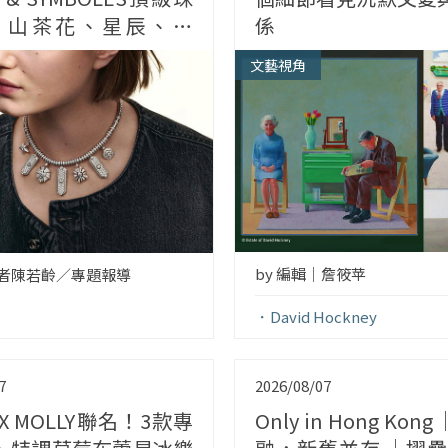
 山茶花、星辰、太
係
子，四大經典符碼這次
文藝視角
同
by 編輯｜詹筱苹
記者陳若齡／專題報導
David Hockney
7
2026/08/07
X MOLLY聯名！3款專
Only in Hong Ko