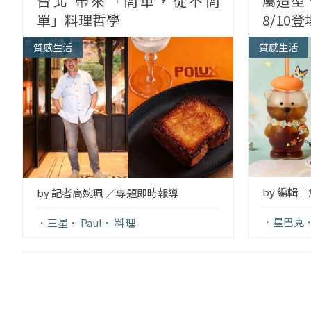
台北 帶來「簡單，從不簡
屬造型
單」料理哲學
8/10登
質感生活
質感生活
by 編輯
by 記者高婉珮 ／專題即時報導
星巴克
三星
Paul
料理