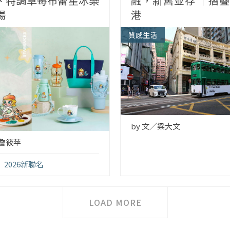
、特調草莓布蕾星冰樂
融，新舊並存 ｜摺疊
場
港
質感生活
by 文／梁大文
｜詹筱苹
2026新聯名
LOAD MORE