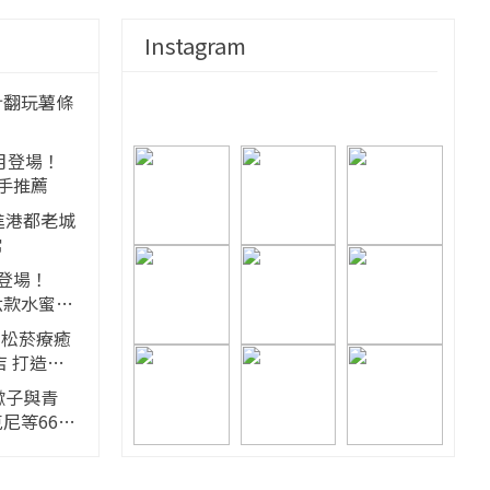
Instagram
計翻玩薯條
8月登場！
手推薦
進港都老城
常
登場！
六款水蜜桃
23松菸療癒
店 打造靈
蠍子與青
尼等66件