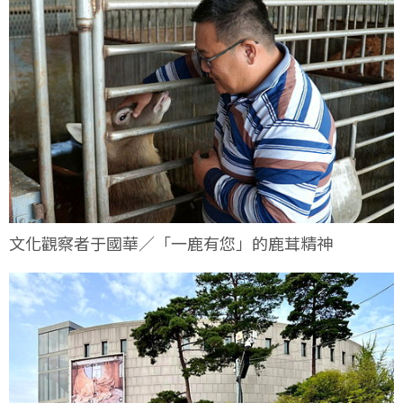
文化觀察者于國華／「一鹿有您」的鹿茸精神