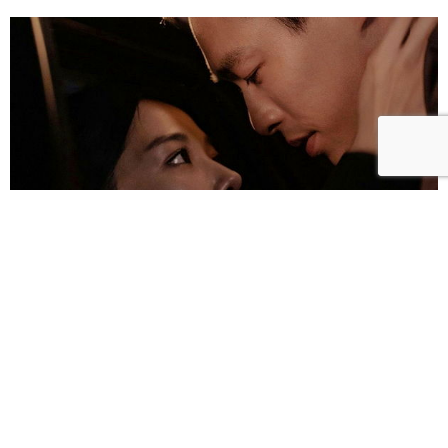
雀雀／「人浮於愛」：一語道盡愛是「什麼都沒有」
的真實本質