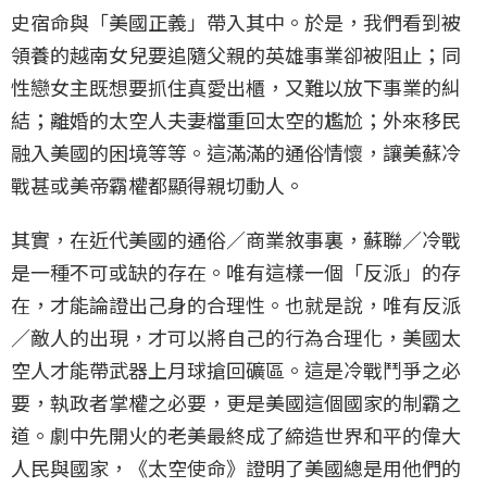
史宿命與「美國正義」帶入其中。於是，我們看到被
領養的越南女兒要追隨父親的英雄事業卻被阻止；同
性戀女主既想要抓住真愛出櫃，又難以放下事業的糾
結；離婚的太空人夫妻檔重回太空的尷尬；外來移民
融入美國的困境等等。這滿滿的通俗情懷，讓美蘇冷
戰甚或美帝霸權都顯得親切動人。
其實，在近代美國的通俗／商業敘事裏，蘇聯／冷戰
是一種不可或缺的存在。唯有這樣一個「反派」的存
在，才能論證出己身的合理性。也就是說，唯有反派
／敵人的出現，才可以將自己的行為合理化，美國太
空人才能帶武器上月球搶回礦區。這是冷戰鬥爭之必
要，執政者掌權之必要，更是美國這個國家的制霸之
道。劇中先開火的老美最終成了締造世界和平的偉大
人民與國家，《太空使命》證明了美國總是用他們的