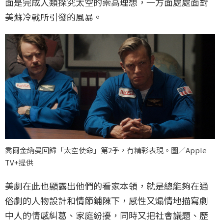
面是完成人類探究太空的崇高理想，一方面處處面對
美蘇冷戰所引發的風暴。
喬爾金納曼回歸「太空使命」第2季，有精彩表現。圖／Apple
TV+提供
美劇在此也顯露出他們的看家本領，就是總能夠在通
俗劇的人物設計和情節鋪陳下，感性又煽情地描寫劇
中人的情感糾葛、家庭紛擾，同時又把社會議題、歷