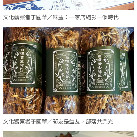
文化觀察者于國華／味益：一家店縮影一個時代
文化觀察者于國華／筍友是益友，部落共榮光