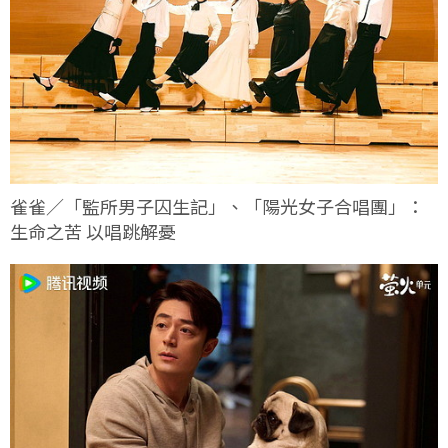
雀雀／「監所男子囚生記」、「陽光女子合唱團」：
生命之苦 以唱跳解憂