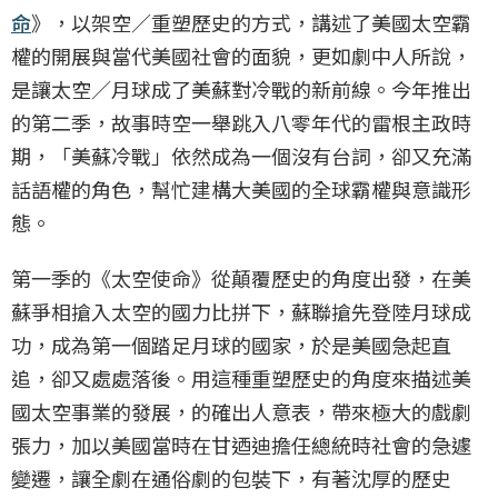
命
》，以架空／重塑歷史的方式，講述了美國太空霸
權的開展與當代美國社會的面貌，更如劇中人所說，
是讓太空／月球成了美蘇對冷戰的新前線。今年推出
的第二季，故事時空一舉跳入八零年代的雷根主政時
期，「美蘇冷戰」依然成為一個沒有台詞，卻又充滿
話語權的角色，幫忙建構大美國的全球霸權與意識形
態。
第一季的《太空使命》從顛覆歷史的角度出發，在美
蘇爭相搶入太空的國力比拼下，蘇聯搶先登陸月球成
功，成為第一個踏足月球的國家，於是美國急起直
追，卻又處處落後。用這種重塑歷史的角度來描述美
國太空事業的發展，的確出人意表，帶來極大的戲劇
張力，加以美國當時在甘迺迪擔任總統時社會的急遽
變遷，讓全劇在通俗劇的包裝下，有著沈厚的歷史