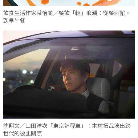
飲食生活作家葉怡蘭／餐飲「輕」浪潮：從餐酒館，
到早午餐
塗翔文／山田洋次「東京計程車」：木村拓哉演出跨
世代的彼此關照