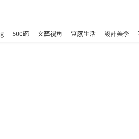
ng
500碗
文藝視角
質感生活
設計美學