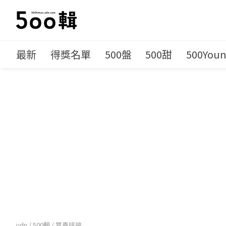
最新
得獎名單
500盤
500甜
500You
udn
/
500輯
/
質青評論