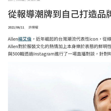
從報導潮牌到自己打造品牌
2021/06/11
許陳曜
Allen
楊艾倫
，近年崛起的台灣潮流代表性icon，
Allen對於服裝文化的熱情加上本身樂於表態的鮮
與500輯透過Instagram進行了一場直播對談，