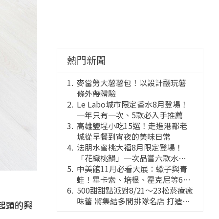
熱門新聞
麥當勞大薯薯包！以設計翻玩薯
條外帶體驗
Le Labo城市限定香水8月登場！
一年只有一次、5款必入手推薦
高雄鹽埕小吃15選！走進港都老
城從早餐到宵夜的美味日常
法朋水蜜桃大福8月限定登場！
「花織桃韻」一次品嘗六款水蜜
桃花果大福
中美館11月必看大展：蠍子與青
蛙！畢卡索、培根、霍克尼等66
件國巨典藏亮相
500甜甜點派對8/21～23松菸療癒
味蕾 將集結多間排隊名店 打造靈
起頭的興
感創意的舞台