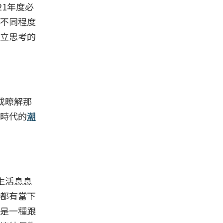
1年度必
不同程度
立思考的
或暸解那
時代的
潮
生活息息
都有當下
是一種跟