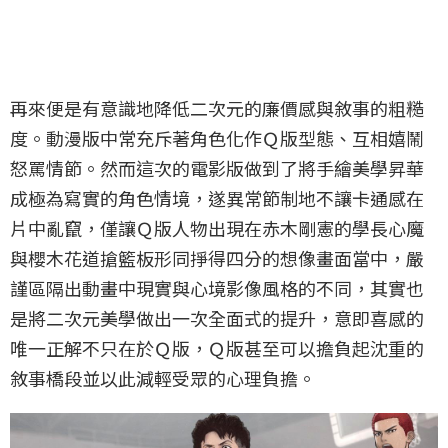
再來便是有意識地降低二次元的廉價感與敘事的粗糙
度。動漫版中常充斥著角色化作Ｑ版型態、互相嬉鬧
怒罵情節。然而這次的電影版做到了將手繪美學昇華
成極為寫實的角色情境，遂異常節制地不讓卡通感在
片中亂竄，僅讓Ｑ版人物出現在赤木剛憲的學長心魔
與櫻木花道搶籃板形同掙得四分的想像畫面當中，嚴
謹區隔出動畫中現實與心境影像風格的不同，其實也
是將二次元美學做出一次全面式的提升，意即喜感的
唯一正解不只在於Ｑ版，Ｑ版甚至可以擔負起沈重的
敘事橋段並以此減輕受眾的心理負擔。