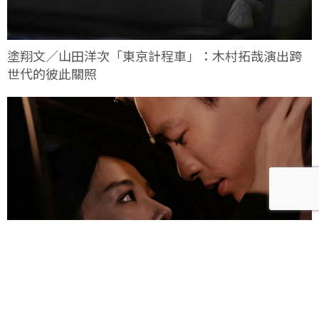
塗翔文／山田洋次「東京計程車」：木村拓哉演出跨
世代的彼此關照
雀雀／「人浮於愛」：一語道盡愛是「什麼都沒有」