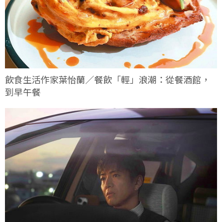
飲食生活作家葉怡蘭／餐飲「輕」浪潮：從餐酒館，
到早午餐