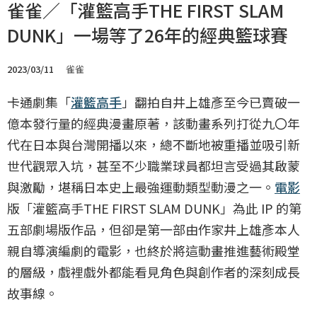
雀雀／「灌籃高手THE FIRST SLAM
DUNK」一場等了26年的經典籃球賽
2023/03/11
雀雀
卡通劇集「
灌籃高手
」翻拍自井上雄彥至今已賣破一
億本發行量的經典漫畫原著，該動畫系列打從九〇年
代在日本與台灣開播以來，總不斷地被重播並吸引新
世代觀眾入坑，甚至不少職業球員都坦言受過其啟蒙
與激勵，堪稱日本史上最強運動類型動漫之一。
電影
版「灌籃高手THE FIRST SLAM DUNK」為此 IP 的第
五部劇場版作品，但卻是第一部由作家井上雄彥本人
親自導演編劇的電影，也終於將這動畫推進藝術殿堂
的層級，戲裡戲外都能看見角色與創作者的深刻成長
故事線。