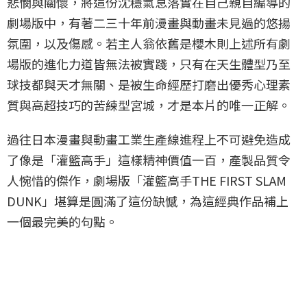
悲憫與關懷，將這份沈穩氣息落實在自己親自編導的
劇場版中，有著二三十年前漫畫與動畫未見過的悠揚
氛圍，以及傷感。若主人翁依舊是櫻木則上述所有劇
場版的進化力道皆無法被實踐，只有在天生體型乃至
球技都與天才無關、是被生命經歷打磨出優秀心理素
質與高超技巧的苦練型宮城，才是本片的唯一正解。
過往日本漫畫與動畫工業生產線進程上不可避免造成
了像是「灌籃高手」這樣精神價值一百，產製品質令
人惋惜的傑作，劇場版「灌籃高手THE FIRST SLAM
DUNK」堪算是圓滿了這份缺憾，為這經典作品補上
一個最完美的句點。