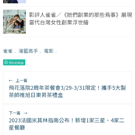
影評人雀雀／《她們創業的那些鳥事》展現
當代台灣女性創業浮世繪
雀雀
﹒
灌籃高手
﹒
電影
﹒
WhatsApp
←
上一篇
飛花落院2周年茶餐會3/29-3/31限定！攜手5大製
茶師推旭日東昇茶禮盒
下一篇
→
2023法國米其林指南公布！新增1家三星、4家二
星餐廳