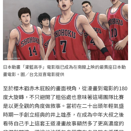
日本動畫「灌籃高手」電影版已成為在南韓上映的最賣座日本動
畫電影。圖／台北双喜電影提供
至於櫻木戳赤木屁股的畫面視角，從漫畫到電影的180
度大旋轉，不只避開了粗俗處也意味著這場團隊比賽
是以更全觀的角度做敘事。當初在二十出頭年輕氣盛
時期一手創立經典的井上雄彥，在成為中年大叔之後
看待自己手上這套王道漫畫故事顯然多了更高濃度的