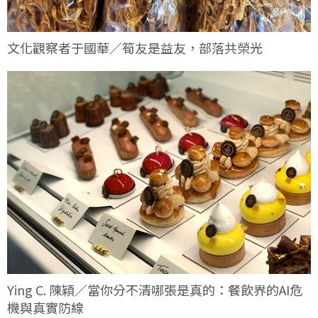
文化觀察者于國華／筍友是益友，部落共榮光
Ying C. 陳穎／當你分不清哪張是真的：餐飲界的AI危
機與真實防線