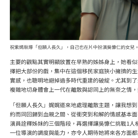
祝紫嫣執導「但願人長久」，自己也在片中扮演吳慷仁的女兒
主要的觀點其實明顯放置在早熟的姊姊身上，她看似
擇把大部份的戲，集中在這個移民家庭狹小擁擠的生
實感，也聰明地避掉過多時代重建的破綻。尤其到了
複雜地切身體會上一代在離散與認同上的無奈之情，
「但願人長久」娓娓道來地處理離散主題，讓我想到
約而同回歸到血親之間、從衝突到和解的情感基本面
演員詮釋姊妹的三個階段，再選擇讓吳慷仁挑戰1人
一位導演的調度與能力，亦令人期待她將來各方面都