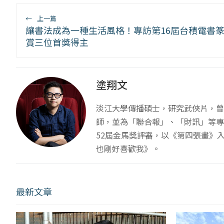
←
上一篇
讓書法成為一種生活風格！專訪第16屆台積電書
賞三位首獎得主
塗翔文
淡江大學傳播碩士，研究武俠片，曾
師，並為「聯合報」、「財訊」等專
52屆金馬獎評審，以《第四張畫》
也剛好喜歡我》。
最新文章