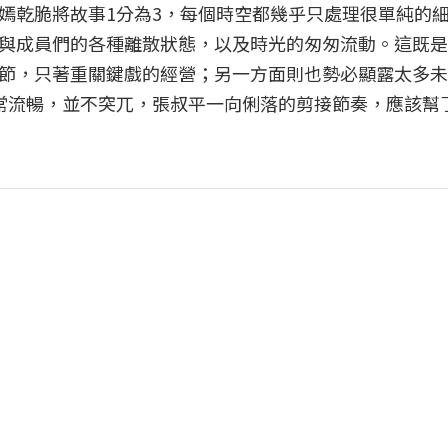
嫣乾脆將故事1分為3，每個時空都幾乎只處理很單純的
與成員們的各種離散狀態，以及時光的匆匆流動。這既是
節，只著重關鍵戲的經營；另一方面則也勢必顯露太多未
常流暢，並不突兀，張叔平一向俐落的剪接節奏，應該幫