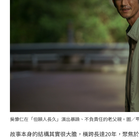
吳慷仁在「但願人長久」演出暴躁、不負責任的老父親。圖／
故事本身的結構其實很大膽，橫跨長達20年，聚焦