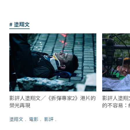
塗翔文
影評人塗翔
影評人塗翔文／《拆彈專家2》港片的
的不容易：
榮光再現
只電影人該
塗翔文
﹒
電影
﹒
影評
﹒