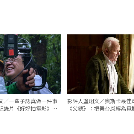
文／一輩子認真做一件事
影評人塗翔文／奧斯卡最佳
紀錄片《好好拍電影》不
《父親》：把舞台感轉為電
看