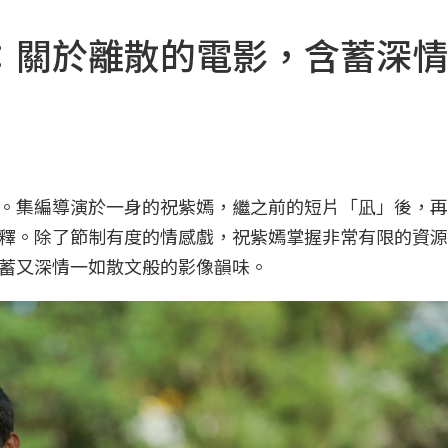
：關於離散的電影，含蓄深情
。集編導演於一身的祝紫嫣，繼之前的短片「凪」後，再
釋。除了節制有度的情感戲，祝紫嫣掌握非常有限的資源
蓄又深情一如散文般的影像韻味。