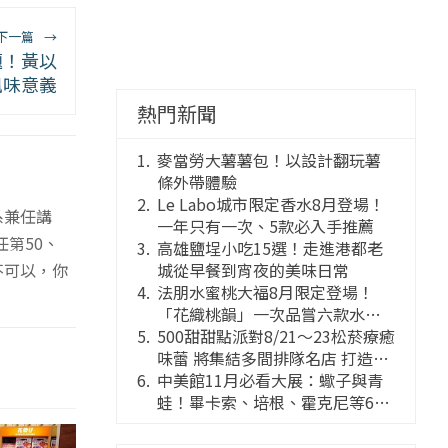
下一篇
→
題！黃以
風味意義
熱門新聞
麥當勞大薯薯包！以設計翻玩薯
條外帶體驗
Le Labo城市限定香水8月登場！
系兼任講
一年只有一次、5款必入手推薦
第50、
高雄鹽埕小吃15選！走進港都老
城從早餐到宵夜的美味日常
不可以，你
法朋水蜜桃大福8月限定登場！
「花織桃韻」一次品嘗六款水蜜
桃花果大福
500甜甜點派對8/21～23松菸療癒
味蕾 將集結多間排隊名店 打造靈
感創意的舞台
中美館11月必看大展：蠍子與青
蛙！畢卡索、培根、霍克尼等66
件國巨典藏亮相