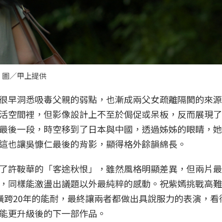
。圖／甲上提供
很早洞悉吸毒父親的弱點，也漸成兩父女疏離隔閡的來源
活空間裡，但影像設計上不至於侷促或呆板，反而展現了
最後一段，時空移到了日本與中國，透過姊姊的眼睛，她
這也讓吳慷仁最後的背影，顯得格外餘韻綿長。
了許鞍華的「客途秋恨」，雖然風格明顯差異，但兩片最
，同樣能激盪出議題以外最純粹的感動。祝紫嫣挑戰高難
橫跨20年的能耐，最終讓兩者都做出具說服力的表演，看
能更升級後的下一部作品。