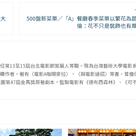
篆大
500盤新菜單／「A」餐廳春季菜單以繁花為
倫：花不只是裝飾也有
任第13至15屆台北電影節策展人等職。現為台灣藝術大學電影
欄作者。著有〈電影A咖開麥拉〉、〈與電影過招〉等書，曾擔任
入圍第47屆金馬獎原著劇本。監製電影有《德布西森林》、《可