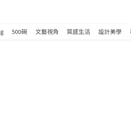
ng
500碗
文藝視角
質感生活
設計美學