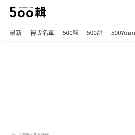
最新
得獎名單
500盤
500甜
500You
udn
/
500輯
/
質青評論