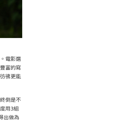
。電影選
豐富的寫
彷彿更能
終倒是不
度用3組
得出做為