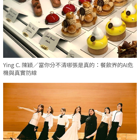
Ying C. 陳穎／當你分不清哪張是真的：餐飲界的AI危
機與真實防線