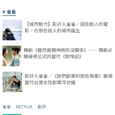
雀雀
【城市魅力】影評人雀雀／這些動人的電
影，在那些迷人的城市誕生
韓劇《雖然是精神病但沒關係》── 韓劇必
勝硬骨公式的當代《馴悍記》
影評人雀雀／《她們創業的那些鳥事》展現
當代台灣女性創業浮世繪
雀雀
﹒
NETFLIX
﹒
劇評
﹒