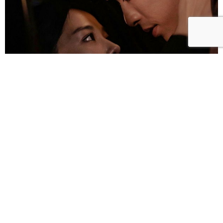
雀雀／「人浮於愛」：一語道盡愛是「什麼都沒有」
的真實本質