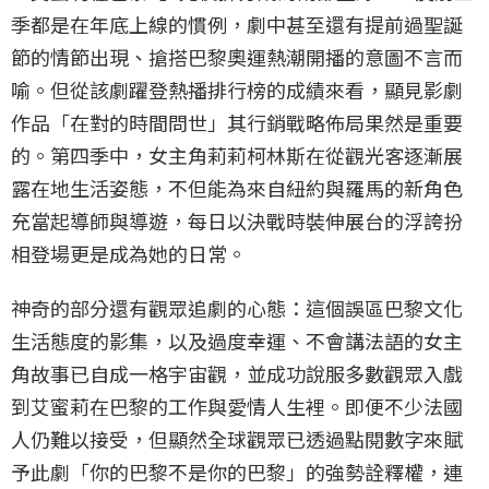
季都是在年底上線的慣例，劇中甚至還有提前過聖誕
節的情節出現、搶搭巴黎奧運熱潮開播的意圖不言而
喻。但從該劇躍登熱播排行榜的成績來看，顯見影劇
作品「在對的時間問世」其行銷戰略佈局果然是重要
的。第四季中，女主角莉莉柯林斯在從觀光客逐漸展
露在地生活姿態，不但能為來自紐約與羅馬的新角色
充當起導師與導遊，每日以決戰時裝伸展台的浮誇扮
相登場更是成為她的日常。
神奇的部分還有觀眾追劇的心態：這個誤區巴黎文化
生活態度的影集，以及過度幸運、不會講法語的女主
角故事已自成一格宇宙觀，並成功說服多數觀眾入戲
到艾蜜莉在巴黎的工作與愛情人生裡。即便不少法國
人仍難以接受，但顯然全球觀眾已透過點閱數字來賦
予此劇「你的巴黎不是你的巴黎」的強勢詮釋權，連