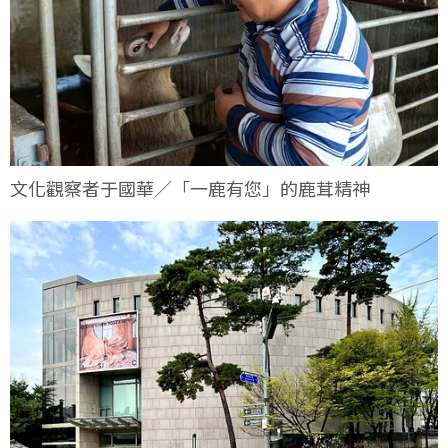
文化觀察者于國華／「一鹿有您」的鹿茸精神