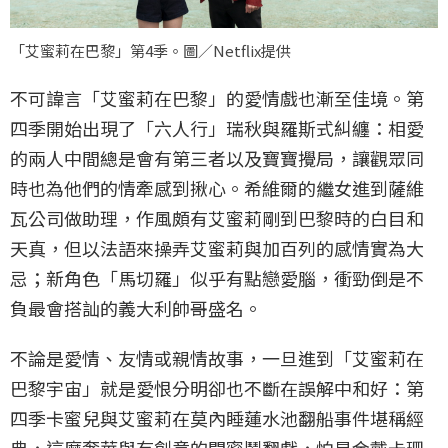
「艾蜜莉在巴黎」第4季。圖／Netflix提供
不可諱言「艾蜜莉在巴黎」的愛情戲也漸至佳境。第
四季開始出現了「六人行」瑞秋與羅斯式糾纏：相愛
的兩人中間總是會有第三者以及寶寶攪局，讓觀眾同
時也為他們的情牽感到揪心。希維爾的繼女進到薩維
瓦公司做助理，作風頗有艾蜜莉剛到巴黎時的白目和
天真，但以法語來操弄艾蜜莉與加百列的感情實為大
忌；新角色「馬切羅」似乎有點戀愛腦，衝勁倒是不
負最會搭訕的義大利帥哥盛名。
不論是愛情、友情或親情故事，一旦進到「艾蜜莉在
巴黎宇宙」就是愛恨分明卻也不斷在誤解中和好：第
四季卡蜜兒與艾蜜莉在莫內睡蓮水池翻船事件堪稱經
典，這麼奢華與有創意的閨蜜鬧翻戲，怕是金戴卡珊