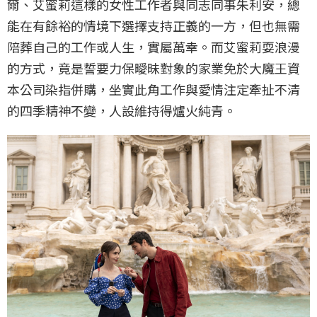
爾、艾蜜莉這樣的女性工作者與同志同事朱利安，總
能在有餘裕的情境下選擇支持正義的一方，但也無需
陪葬自己的工作或人生，實屬萬幸。而艾蜜莉耍浪漫
的方式，竟是誓要力保曖昧對象的家業免於大魔王資
本公司染指併購，坐實此角工作與愛情注定牽扯不清
的四季精神不變，人設維持得爐火純青。