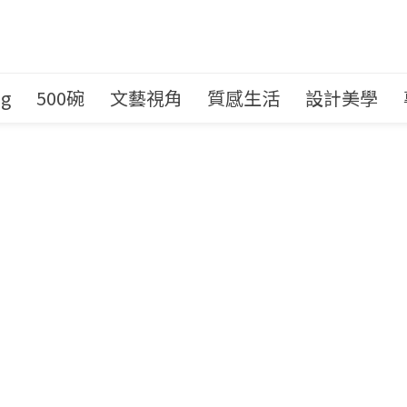
ng
500碗
文藝視角
質感生活
設計美學