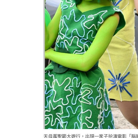
天母萬聖節大遊行，出現一家子扮演電影「腦