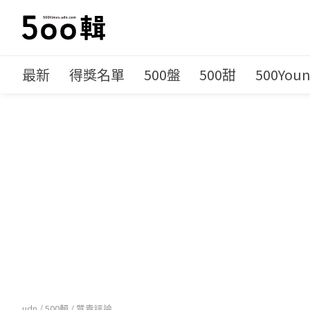
最新
得獎名單
500盤
500甜
500You
udn
/
500輯
/
質青評論