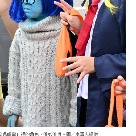
筋急轉彎」裡的角色，唯妙唯肖。圖／李清志提供