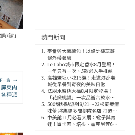
咖啡館」
熱門新聞
麥當勞大薯薯包！以設計翻玩薯
條外帶體驗
Le Labo城市限定香水8月登場！
一年只有一次、5款必入手推薦
高雄鹽埕小吃15選！走進港都老
下一篇
→
城從早餐到宵夜的美味日常
「屏東肉
法朋水蜜桃大福8月限定登場！
」各種派
「花織桃韻」一次品嘗六款水蜜
桃花果大福
500甜甜點派對8/21～23松菸療癒
味蕾 將集結多間排隊名店 打造靈
感創意的舞台
中美館11月必看大展：蠍子與青
蛙！畢卡索、培根、霍克尼等66
件國巨典藏亮相