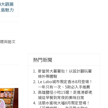
4大觀展
五島魅力
體與藝文
熱門新聞
麥當勞大薯薯包！以設計翻玩薯
條外帶體驗
Le Labo城市限定香水8月登場！
一年只有一次、5款必入手推薦
高雄鹽埕小吃15選！走進港都老
城從早餐到宵夜的美味日常
法朋水蜜桃大福8月限定登場！