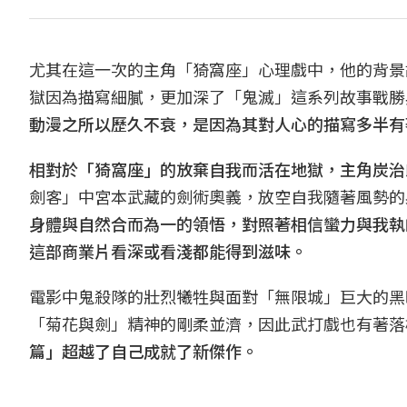
尤其在這一次的主角「猗窩座」心理戲中，他的背景
獄因為描寫細膩，更加深了「鬼滅」這系列故事戰勝
動漫之所以歷久不衰，是因為其對人心的描寫多半有
相對於「猗窩座」的放棄自我而活在地獄，主角炭治
劍客」中宮本武藏的劍術奧義，放空自我隨著風勢的
身體與自然合而為一的領悟，對照著相信蠻力與我執
這部商業片看深或看淺都能得到滋味。
電影中鬼殺隊的壯烈犧牲與面對「無限城」巨大的黑
「菊花與劍」精神的剛柔並濟，因此武打戲也有著落
篇」超越了自己成就了新傑作。