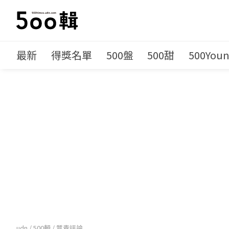
最新
得獎名單
500盤
500甜
500You
udn
/
500輯
/
質青評論