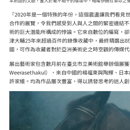
本對話的文脈，置入於毫不相干的環境中，暗喻伊朗在革命之後，女
「2020年是一個特殊的年份，這個震盪讓我們看
合作的展覽，令我們感受到人與人之間的緊密連結不
術的巨大潛能所構成的悖論。它來自數位的編寫，卻
津大輔25年來超過百件的錄像收藏中，最終精選出
國，可作為收藏者對於亞洲美術史之時空觀的傳媒代
展出藝術家包含數月前在臺北市立美術館舉辦個展獲得巨
Weerasethakul）、來自中國的楊福東與陶
許家維。均為作品層次豐富，得以誘發思考的迷人創