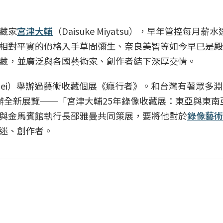
藏家
宮津大輔
（Daisuke Miyatsu），早年管控每月薪
相對平實的價格入手草間彌生、奈良美智等如今早已是殿
藏，並廣泛與各國藝術家、創作者結下深厚交情。
Taipei）舉辦過藝術收藏個展《癮行者》。和台灣有著眾多
辦全新展覽──「宮津大輔25年錄像收藏展：東亞與東南
與金馬賓館執行長邵雅曼共同策展，要將他對於
錄像藝術
迷、創作者。