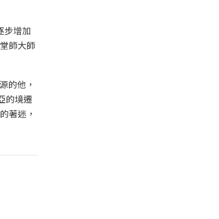
水逐步增加
堂師大師
淵源的他，
亞的境遷
的著迷，