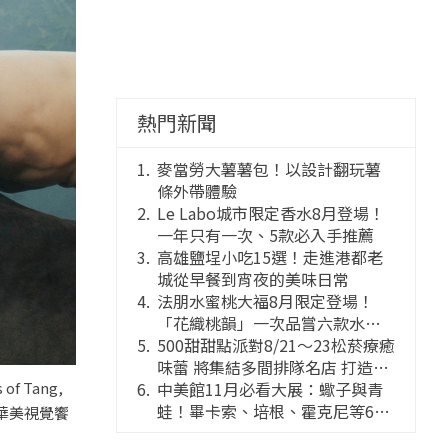
熱門新聞
麥當勞大薯薯包！以設計翻玩薯
條外帶體驗
Le Labo城市限定香水8月登場！
一年只有一次、5款必入手推薦
高雄鹽埕小吃15選！走進港都老
城從早餐到宵夜的美味日常
法朋水蜜桃大福8月限定登場！
「花織桃韻」一次品嘗六款水蜜
桃花果大福
500甜甜點派對8/21～23松菸療癒
味蕾 將集結多間排隊名店 打造靈
感創意的舞台
中美館11月必看大展：蠍子與青
 Tang,
蛙！畢卡索、培根、霍克尼等66
華美視覺饗
件國巨典藏亮相