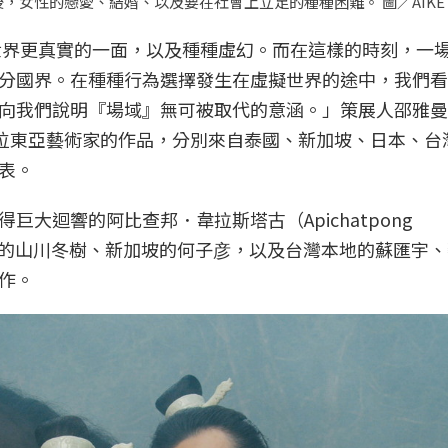
性的戀愛、結婚、以及要在社會上立足的種種困難。 圖／AIKE Gal
見世界更真實的一面，以及種種虛幻。而在這樣的時刻，一
分國界。在種種行為選擇發生在虛擬世界的途中，我們看
向我們說明『場域』無可被取代的意涵。」策展人邵雅曼
8位東亞藝術家的作品，分別來自泰國、新加坡、日本、台
表。
大迴響的阿比查邦．韋拉斯塔古（Apichatpong
輝、日本的山川冬樹、新加坡的何子彦，以及台灣本地的蘇匯宇
作。