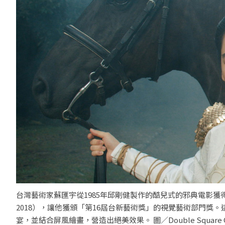
台灣藝術家蘇匯宇從1985年邱剛健製作的酷兒式的邪典電影獲得靈感，創
2018），讓他獲頒「第16屆台新藝術獎」的視覺藝術部門
宴，並結合屏風繪畫，營造出絕美效果。 圖／Double Square Ga