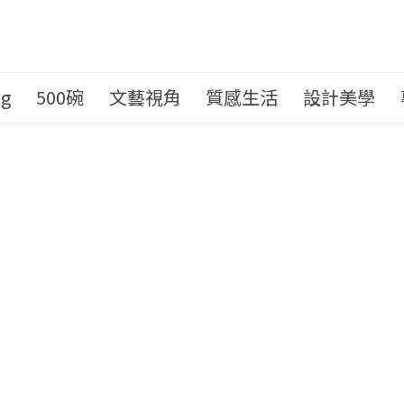
ng
500碗
文藝視角
質感生活
設計美學