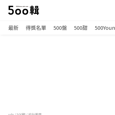
最新
得獎名單
500盤
500甜
500You
udn
/
500輯
/
設計美學