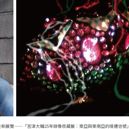
新展覽──「宮津大輔25年錄像收藏展：東亞與東南亞的境遷信號」