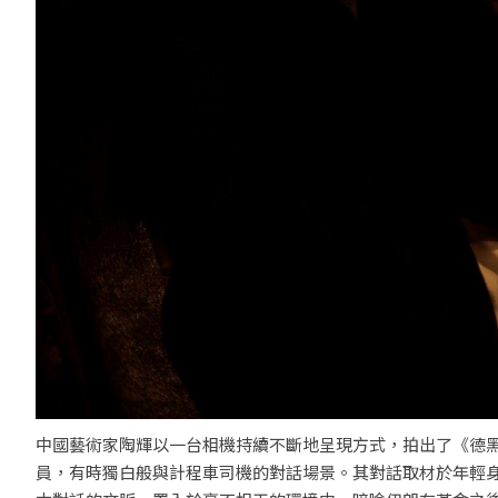
中國藝術家陶輝以一台相機持續不斷地呈現方式，拍出了《德黑蘭黃昏》（
員，有時獨白般與計程車司機的對話場景。其對話取材於年輕