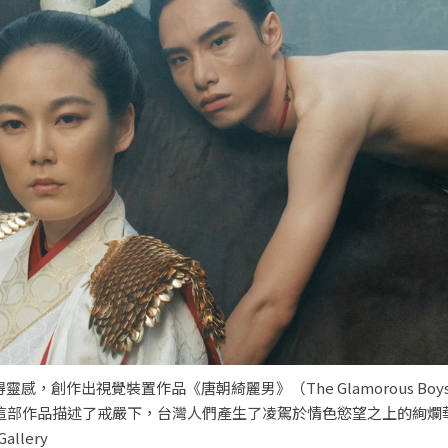
作出視覺裝置作品《唐朝綺麗男》（The Glamorous Boys of
獎。這部作品描述了戒嚴下，台灣人們產生了凌駕於情色慾望之上的絢爛
llery