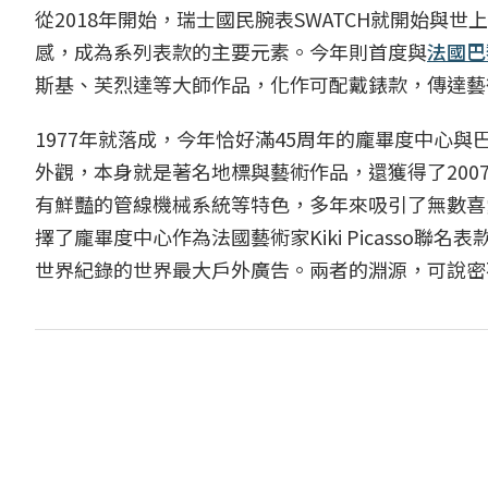
從2018年開始，瑞士國民腕表SWATCH就開始
感，成為系列表款的主要元素。今年則首度與
法國
巴
斯基、芙烈達等大師作品，化作可配戴錶款，傳達藝
1977年就落成，今年恰好滿45周年的龐畢度中心與
外觀，本身就是著名地標與藝術作品，還獲得了20
有鮮豔的管線機械系統等特色，多年來吸引了無數喜愛
擇了龐畢度中心作為法國藝術家Kiki Picasso
世界紀錄的世界最大戶外廣告。兩者的淵源，可說密