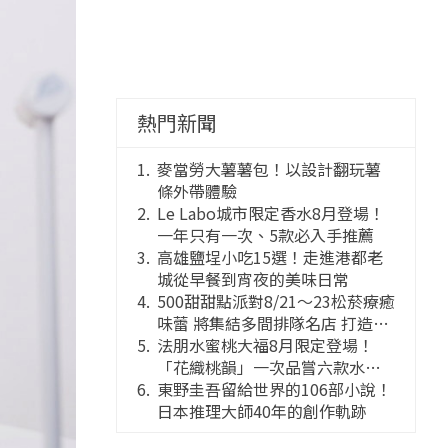
熱門新聞
麥當勞大薯薯包！以設計翻玩薯
條外帶體驗
Le Labo城市限定香水8月登場！
一年只有一次、5款必入手推薦
高雄鹽埕小吃15選！走進港都老
城從早餐到宵夜的美味日常
500甜甜點派對8/21～23松菸療癒
味蕾 將集結多間排隊名店 打造靈
感創意的舞台
法朋水蜜桃大福8月限定登場！
「花織桃韻」一次品嘗六款水蜜
桃花果大福
東野圭吾留給世界的106部小說！
日本推理大師40年的創作軌跡