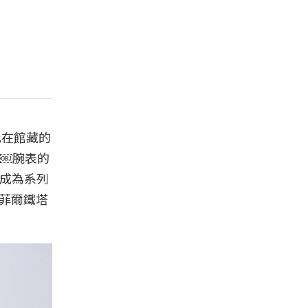
彼此在館藏的
￼腕表的
，成為系列
艾菲爾鐵塔