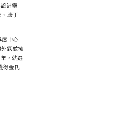
作設計靈
里安、康丁
畢度中心
架外露並擁
5年，就選
造獲得金氏