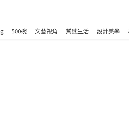
ng
500碗
文藝視角
質感生活
設計美學