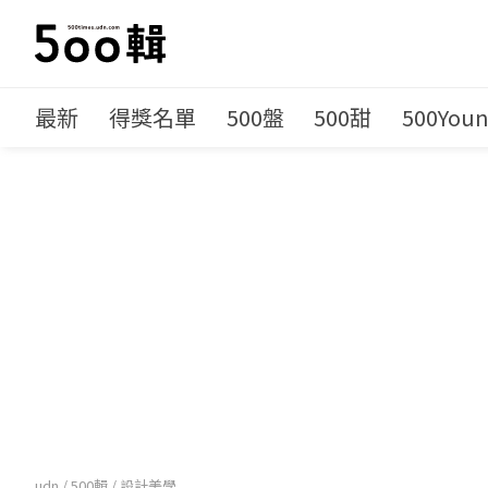
最新
得獎名單
500盤
500甜
500You
udn
/
500輯
/
設計美學