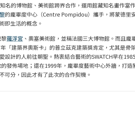
與世上知名的博物館、美術館跨界合作，運用館藏知名畫作當
黎
的龐畢度中心（Centre Pompidou）攜手，將蒙德
術即生活的概念。
巴黎
羅浮宮
、奧塞美術館，並稱法國三大博物館。而且龐
07年「建築界奧斯卡」的普立茲克建築獎肯定，尤其是骨
設計的人前往朝聖。熱衷結合藝術的SWATCH早在198
聯名表款的發佈場地；還在1999年，龐畢度藝術中心外牆，打
不可分，因此才有了此次的合作契機。