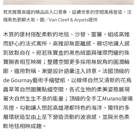
梵克雅寶高雄的精品店入口意象，延續世家的空間風格營造，沈
穩黑色更顯大氣。圖／Van Cleef & Arpels提供
木質的建材搭配柔軟的地毯、沙發、窗簾，組成高雅
而舒心的法式寓所，高雅卻無距離感、親切地讓人感
到放鬆自在。宛若珠寶盒的黑色絨面與璀璨閃耀的珠
寶腕表相互映襯；整體空間更多採用無銳角的圓潤輪
廓，運用對稱、漸變設計語彙注入詩意。法國頂級的
de Gournay藝術手繪壁紙，以線條自然又清新的花鳥
蟲草等自然圖騰點綴空間，各式生物的柔美姿態展現
著大自然生生不息的能量；頂級的全手工Murano玻璃
吊燈，勾勒讓人想起高雄港都特色的海洋，獨特的多
層環狀造型由上至下營造流動的波浪感，並與米色柔
軟地毯相映成趣。