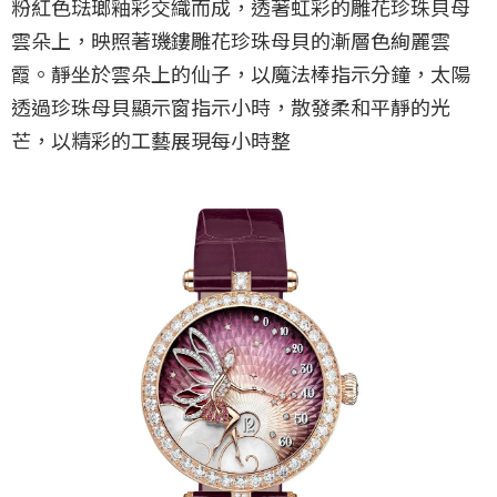
粉紅色琺瑯釉彩交織而成，透著虹彩的雕花珍珠貝母
雲朵上，映照著璣鏤雕花珍珠母貝的漸層色絢麗雲
霞。靜坐於雲朵上的仙子，以魔法棒指示分鐘，太陽
透過珍珠母貝顯示窗指示小時，散發柔和平靜的光
芒，以精彩的工藝展現每小時整