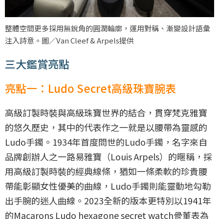
整體空間更多採用無銳角的圓潤輪廓，運用對稱、漸變設計語彙
注入詩意。圖／Van Cleef & Arpels提供
三大鑑賞亮點
亮點一：Ludo Secret高級珠寶腕表
高級訂製時裝與高級珠寶世界的結合，貫穿梵克雅寶
的悠久歷史，其中的代表作之一就是以腰帶為靈感的
Ludo手鐲。1934年首度問世的Ludo手鐲，名字來自
品牌創辦人之一路易雅寶（Louis Arpels）的暱稱，採
用高級訂製時裝的經典線條，猶如一條柔軟的珍貴腰
帶能彰顯女性優美的曲線，Ludo手鐲則能靈動地勾勒
出手腕的迷人曲線。2023全新的版本更特別以1941年
的Macarons Ludo hexagone secret watch骨董表為