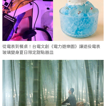
從電表到餐桌！台電文創《電力遊樂園》讓退役電表
玻璃變身夏日限定甜點器皿