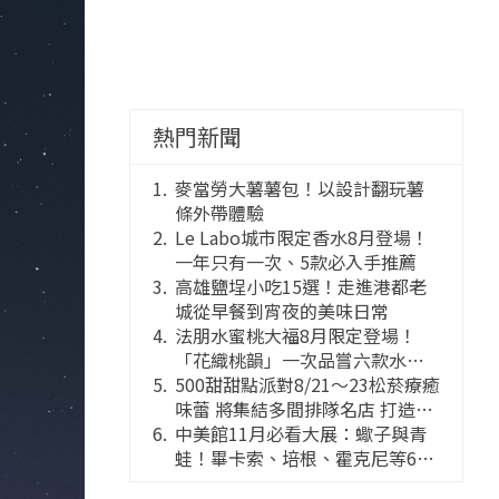
熱門新聞
麥當勞大薯薯包！以設計翻玩薯
條外帶體驗
Le Labo城市限定香水8月登場！
一年只有一次、5款必入手推薦
高雄鹽埕小吃15選！走進港都老
城從早餐到宵夜的美味日常
法朋水蜜桃大福8月限定登場！
「花織桃韻」一次品嘗六款水蜜
桃花果大福
500甜甜點派對8/21～23松菸療癒
味蕾 將集結多間排隊名店 打造靈
感創意的舞台
中美館11月必看大展：蠍子與青
蛙！畢卡索、培根、霍克尼等66
件國巨典藏亮相