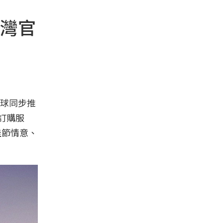
灣官
球同步推
上訂購服
佳節情意、