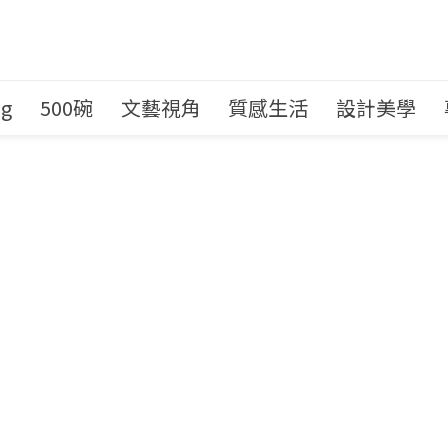
ng
500碗
文藝視角
質感生活
設計美學