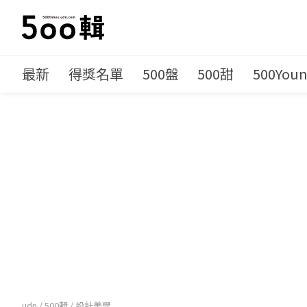
最新
得獎名單
500盤
500甜
500You
udn
/
500輯
/
設計美學