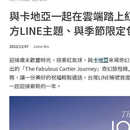
與卡地亞一起在雲端踏上
方LINE主題、與季節限定
2023/12/07
Jane Wu
迎接歲末歡慶時光，搭乘紅氣球，與
卡地亞
來場奇幻
出的「The Fabulous Cartier Journ
務，讓一份美好的祝福輕鬆遞送。台灣LINE帳號
一起迎接嶄新的一年。