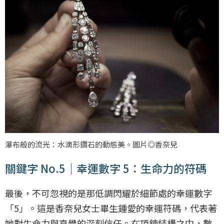
瀑布般的流光：水滴形鑽石的動態美。圖片◎香奈兒
關鍵字 No.5｜幸運數字 5：生命力的符碼
最後，不可忽視的是那低調閃耀於細節處的幸運數字
「5」。這是香奈兒女士畢生鍾愛的幸運符碼，代表著
她對生命力與直覺的深刻信任。在項鍊結構之中，數