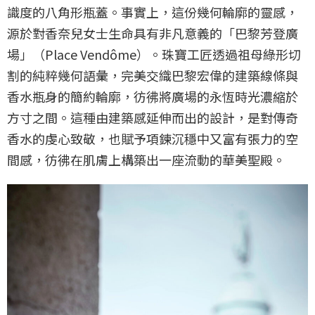
識度的八角形瓶蓋。事實上，這份幾何輪廓的靈感，
源於對香奈兒女士生命具有非凡意義的「巴黎芳登廣
場」（Place Vendôme）。珠寶工匠透過祖母綠形切
割的純粹幾何語彙，完美交織巴黎宏偉的建築線條與
香水瓶身的簡約輪廓，彷彿將廣場的永恆時光濃縮於
方寸之間。這種由建築感延伸而出的設計，是對傳奇
香水的虔心致敬，也賦予項鍊沉穩中又富有張力的空
間感，彷彿在肌膚上構築出一座流動的華美聖殿。