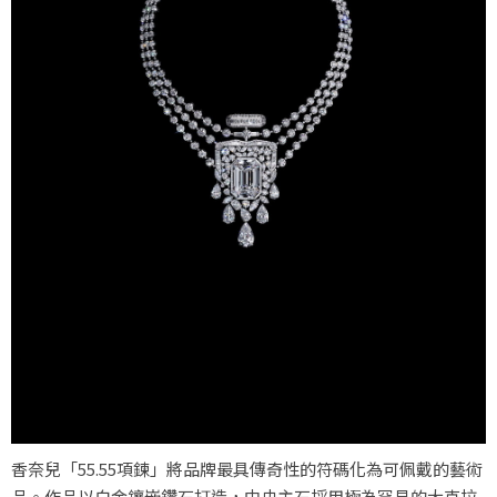
香奈兒「55.55項鍊」將品牌最具傳奇性的符碼化為可佩戴的藝術
品。作品以白金鑲嵌鑽石打造，中央主石採用極為罕見的大克拉