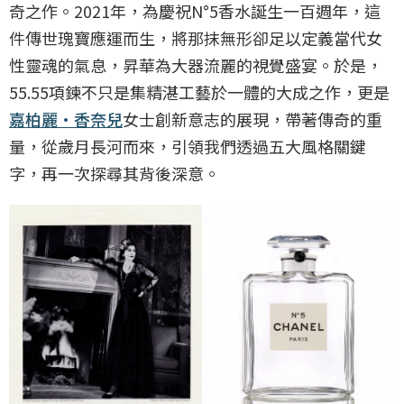
奇之作。2021年，為慶祝N°5香水誕生一百週年，這
件傳世瑰寶應運而生，將那抹無形卻足以定義當代女
性靈魂的氣息，昇華為大器流麗的視覺盛宴。於是，
55.55項鍊不只是集精湛工藝於一體的大成之作，更是
嘉柏麗·香奈兒
女士創新意志的展現，帶著傳奇的重
量，從歲月長河而來，引領我們透過五大風格關鍵
字，再一次探尋其背後深意。