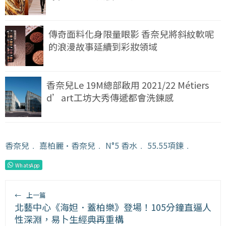
傳奇面料化身限量眼影 香奈兒將斜紋軟呢
的浪漫故事延續到彩妝領域
香奈兒Le 19M總部啟用 2021/22 Métiers
d’art工坊大秀傳遞都會洗鍊感
香奈兒
﹒
嘉柏麗·香奈兒
﹒
N°5 香水
﹒
55.55項鍊
﹒
WhatsApp
←
上一篇
北藝中心《海妲．蓋柏樂》登場！105分鐘直逼人
性深淵，易卜生經典再重構