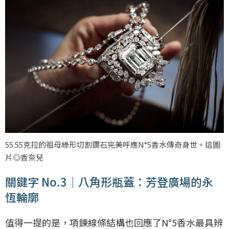
55.55克拉的祖母綠形切割鑽石完美呼應N°5香水傳奇身世。這圖
片◎香奈兒
關鍵字 No.3｜八角形瓶蓋：芳登廣場的永
恆輪廓
值得一提的是，項鍊線條結構也回應了N°5香水最具辨