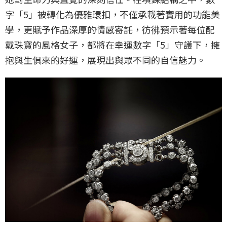
字「5」被轉化為優雅環扣，不僅承載著實用的功能美
學，更賦予作品深厚的情感寄託，彷彿預示著每位配
戴珠寶的風格女子，都將在幸運數字「5」守護下，擁
抱與生俱來的好運，展現出與眾不同的自信魅力。