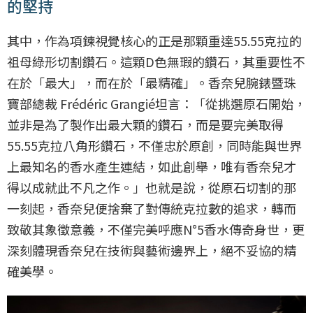
的堅持
其中，作為項鍊視覺核心的正是那顆重達55.55克拉的
祖母綠形切割鑽石。這顆D色無瑕的鑽石，其重要性不
在於「最大」，而在於「最精確」。香奈兒腕錶暨珠
寶部總裁 Frédéric Grangié坦言：「從挑選原石開始，
並非是為了製作出最大顆的鑽石，而是要完美取得
55.55克拉八角形鑽石，不僅忠於原創，同時能與世界
上最知名的香水產生連結，如此創舉，唯有香奈兒才
得以成就此不凡之作。」也就是說，從原石切割的那
一刻起，香奈兒便捨棄了對傳統克拉數的追求，轉而
致敬其象徵意義，不僅完美呼應N°5香水傳奇身世，更
深刻體現香奈兒在技術與藝術邊界上，絕不妥協的精
確美學。