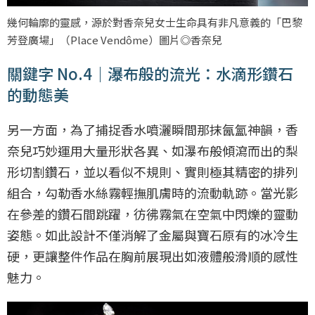
幾何輪廓的靈感，源於對香奈兒女士生命具有非凡意義的「巴黎
芳登廣場」（Place Vendôme）圖片◎香奈兒
關鍵字 No.4｜瀑布般的流光：水滴形鑽石
的動態美
另一方面，為了捕捉香水噴灑瞬間那抹氤氳神韻，香
奈兒巧妙運用大量形狀各異、如瀑布般傾瀉而出的梨
形切割鑽石，並以看似不規則、實則極其精密的排列
組合，勾勒香水絲霧輕撫肌膚時的流動軌跡。當光影
在參差的鑽石間跳躍，彷彿霧氣在空氣中閃爍的靈動
姿態。如此設計不僅消解了金屬與寶石原有的冰冷生
硬，更讓整件作品在胸前展現出如液體般滑順的感性
魅力。