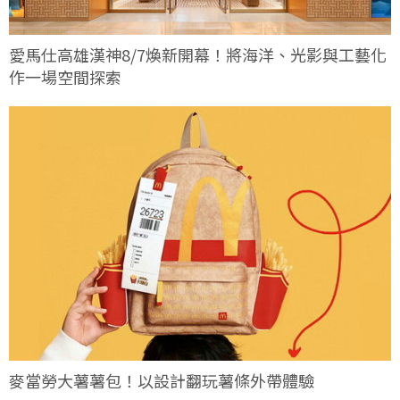
愛馬仕高雄漢神8/7煥新開幕！將海洋、光影與工藝化
作一場空間探索
麥當勞大薯薯包！以設計翻玩薯條外帶體驗