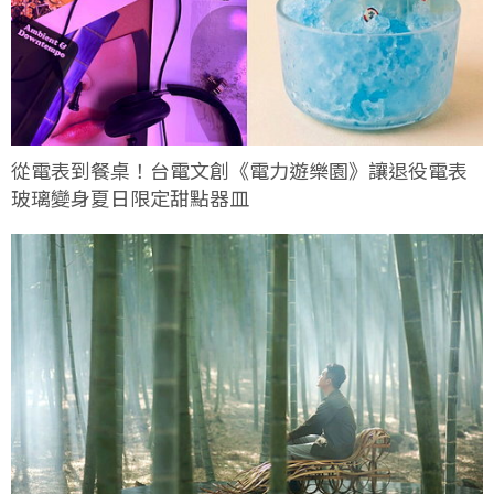
從電表到餐桌！台電文創《電力遊樂園》讓退役電表
玻璃變身夏日限定甜點器皿