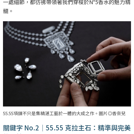
一處細節，都彷彿帶領著我們穿梭於N°5香水的魅力精
髓。
55.55項鍊不只是集精湛工藝於一體的大成之作。圖片◎香奈兒
關鍵字 No.2｜55.55 克拉主石：精準與完美