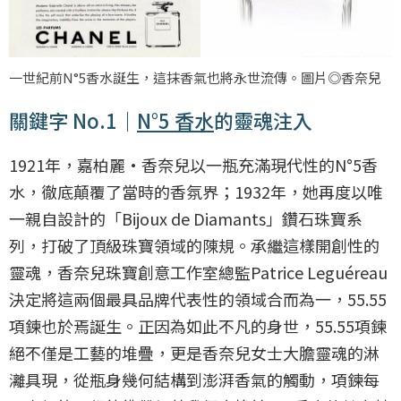
一世紀前N°5香水誕生，這抹香氣也將永世流傳。圖片◎香奈兒
關鍵字 No.1｜
N°5 香水
的靈魂注入
1921年，嘉柏麗·香奈兒以一瓶充滿現代性的N°5香
水，徹底顛覆了當時的香氛界；1932年，她再度以唯
一親自設計的「Bijoux de Diamants」鑽石珠寶系
列，打破了頂級珠寶領域的陳規。承繼這樣開創性的
靈魂，香奈兒珠寶創意工作室總監Patrice Leguéreau
決定將這兩個最具品牌代表性的領域合而為一，55.55
項鍊也於焉誕生。正因為如此不凡的身世，55.55項鍊
絕不僅是工藝的堆疊，更是香奈兒女士大膽靈魂的淋
灕具現，從瓶身幾何結構到澎湃香氣的觸動，項鍊每