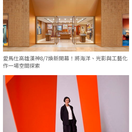
愛馬仕高雄漢神8/7煥新開幕！將海洋、光影與工藝化
作一場空間探索