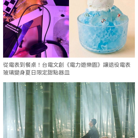
從電表到餐桌！台電文創《電力遊樂園》讓退役電表
玻璃變身夏日限定甜點器皿