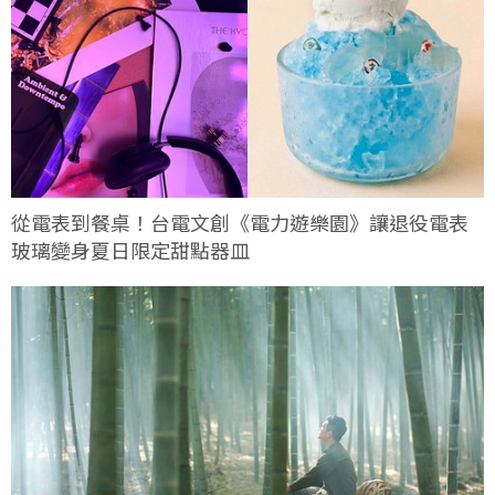
從電表到餐桌！台電文創《電力遊樂園》讓退役電表
玻璃變身夏日限定甜點器皿