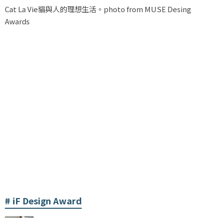
Cat La Vie貓與人的理想生活。photo from MUSE Desing
Awards
iF Design Award