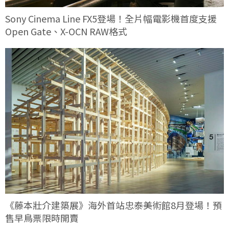
Sony Cinema Line FX5登場！全片幅電影機首度支援
Open Gate、X-OCN RAW格式
《藤本壯介建築展》海外首站忠泰美術館8月登場！預
售早鳥票限時開賣