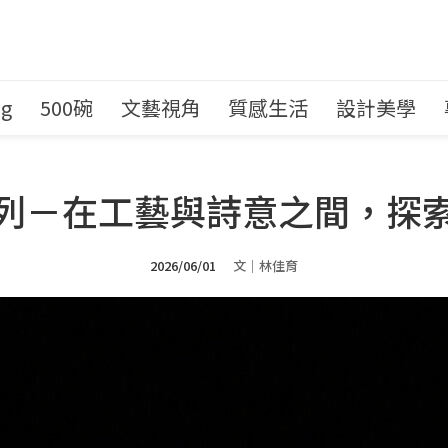
ng
500碗
文藝視角
質感生活
設計美學
列－在工藝與詩意之間，探
2026/06/01
文｜林佳育