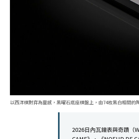
以西洋棋對弈為靈感，黑曜石底座棋盤上，由74枚黑白相間的
2026日內瓦鐘表與奇蹟（Wa
GAME》、《NOEUD D