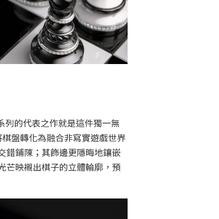
系列的代表之作就是這件獨一無
靈感，將棋盤轉化為融合非寫實遊戲世界
交錯鋪陳；其飾邊更隱晦地鑲嵌
的光芒映襯出棋子的立體輪廓，預