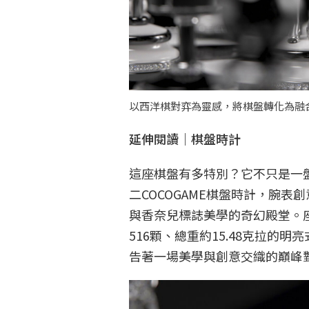
以西洋棋對弈為靈感，將棋盤轉化為融
延伸閱讀｜棋盤時計
這座棋盤有多特別？它不只是一
二COCOGAME棋盤時計，腕表創
與香奈兒標誌美學的奇幻殿堂。
516顆、總重約15.48克拉
告著一場美學與創意交織的巔峰