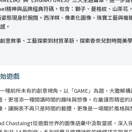
e Chanel精神與品牌經典符碼，包含：獅子、菱格紋、山
嶄新姿態現身於腕間。西洋棋、像素化圖像、珠寶工藝與複
感。
創意敘事、工藝探索到材質革新，探索香奈兒對時間美
間開始遊戲
E》開啟了一種前所未有的創意視角。以「GAME」為題，大膽
藝，更增添一種閱讀時間的趣味與想像。在嚴謹而精密的
彙，讓腕表不再只是時間的載體，更像是一場關於風格與
ud Chastaingt從遊戲世界的圖像語彙中汲取靈感，
E》限定系列共 14 款創作。系列呼應品牌標誌性的線條語言