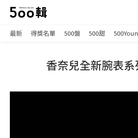
最新
得獎名單
500盤
500甜
500You
香奈兒全新腕表系