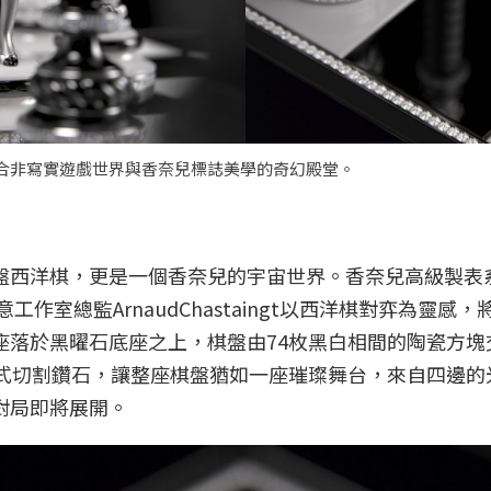
合非寫實遊戲世界與香奈兒標誌美學的奇幻殿堂。
盤西洋棋，更是一個香奈兒的宇宙世界。香奈兒高級製表
意工作室總監ArnaudChastaingt以西洋棋對弈為
座落於黑曜石底座之上，棋盤由74枚黑白相間的陶瓷方塊
的明亮式切割鑽石，讓整座棋盤猶如一座璀璨舞台，來自四邊
對局即將展開。