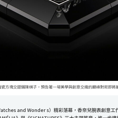
陶瓷方塊交錯鋪陳棋子，預告著一場美學與創意交織的巔峰對局即將
tches and Wonder s）精彩落幕，香奈兒腕表創意
E CAMÉLIA》與《SIGNATURES》三大主題篇章，進