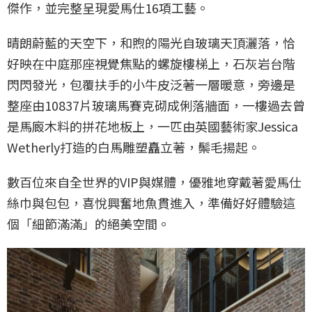
傑作，並完整呈現愛馬仕16項工藝。
晴朗蔚藍的天空下，和煦的陽光自玻璃天頂灑落，恰
好映在中庭那座視覺焦點的螺旋樓梯上，石灰岩台階
閃閃發光，包覆扶手的小牛皮泛著一層暖意，旁邊是
整座由10837片玻璃馬賽克砌成俐落牆面，一樓過去曾
是馬廄木料的拼花地板上，一匹由英國藝術家Jessica
Wetherly打造的白馬雕塑矗立著，鬃毛揚起。
數百位來自全世界的VIP與媒體，優雅地穿戴著愛馬仕
絲巾與包包，喜悅興奮地魚貫進入，準備好好體驗這
個「細節滿滿」的絕美空間。