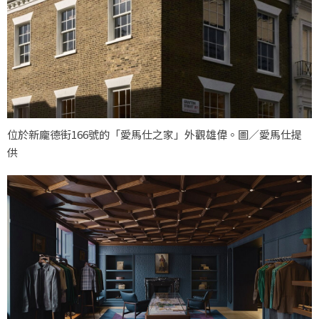
位於新龐德街166號的「愛馬仕之家」外觀雄偉。圖／愛馬仕提
供