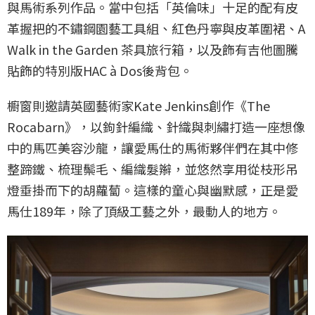
與馬術系列作品。當中包括「英倫味」十足的配有皮
革握把的不鏽鋼園藝工具組、紅色丹寧與皮革圍裙、A
Walk in the Garden 茶具旅行箱，以及飾有吉他圖騰
貼飾的特別版HAC à Dos後背包。
櫥窗則邀請英國藝術家Kate Jenkins創作《The
Rocabarn》，以鉤針編織、針織與刺繡打造一座想像
中的馬匹美容沙龍，讓愛馬仕的馬術夥伴們在其中修
整蹄鐵、梳理鬃毛、編織髮辮，並悠然享用從枝形吊
燈垂掛而下的胡蘿蔔。這樣的童心與幽默感，正是愛
馬仕189年，除了頂級工藝之外，最動人的地方。