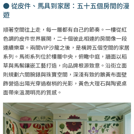
● 從皮件、馬具到家居：五十五個房間的漫
遊
順著空間往上走，每一層都有自己的節奏。一樓從紅
色調的皮件世界展開，二十個彼此相連的房間像一段
連續樂章。兩間VIP沙龍之後，是橫跨五個空間的家居
系列。馬術系列位於樓層中央，俯瞰中庭，牆面以稻
草與馬鬃鑲嵌工藝打造，向品牌根源致意。沿街立面
則規劃六間腕錶與珠寶空間，深淺有致的鵝黃布面壁
飾營造出陽光穿過樹梢的光影，黃色大理石與陶瓷桌
面帶來溫潤明亮的質感。