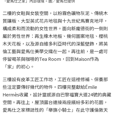
「愛馬仕之家」內部環境。圖／愛馬仕提供
二樓的女鞋與女裝空間，以粉霧色礦物灰泥、傳統木
質鑲板、大型英式花卉地毯與十九世紀馬賽克地坪，
構成柔和而流動的女性世界。面向新龐德街的一側則
屬於男性世界：再生橡木地板、幾何圖案地毯、櫻桃
木天花板，以及源自維多利亞時代的深藍壁飾，將英
倫工藝與愛馬仕美學交織在一起。再往前，是一處可
停留喝茶與咖啡的Tea Room，回到Maison作為
「家」的初心。
三樓設有皮革工匠工作坊，工匠在這裡修補、保養那
些注定要傳好幾代的物件。四樓完整獻給Émile
Hermès收藏，設計靈感源自巴黎福寶大道24號的典藏
空間。再往上，屋頂露台連接兩座繽紛多彩的花園，
愛馬仕之家標誌性的「舉旗小騎士」在此守護倫敦天