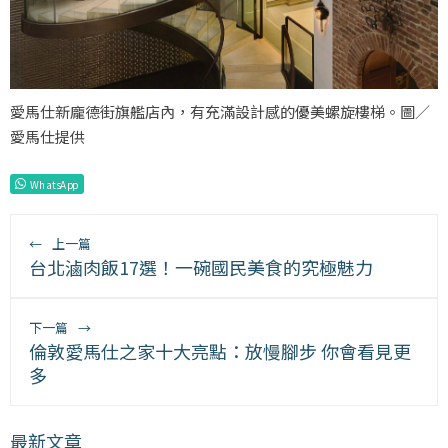
愛馬仕新龐德街旗艦店內，有充滿設計感的優美螺旋樓梯。圖／
愛馬仕提供
WhatsApp
←
上一篇
台北滷肉飯17選！一碗國民美食的究極魅力
下一篇
→
倫敦愛馬仕之家十大亮點：放慢腳步 你會看見更
多
最新文章