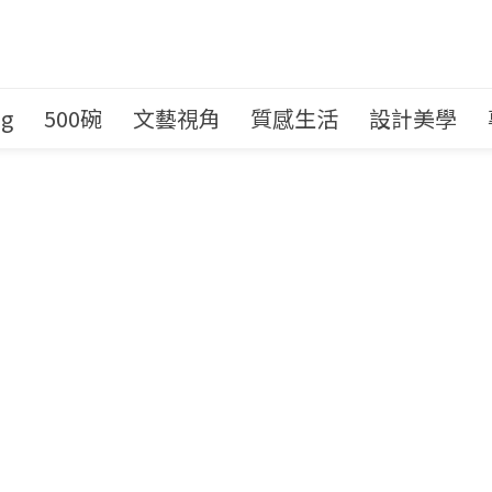
ng
500碗
文藝視角
質感生活
設計美學