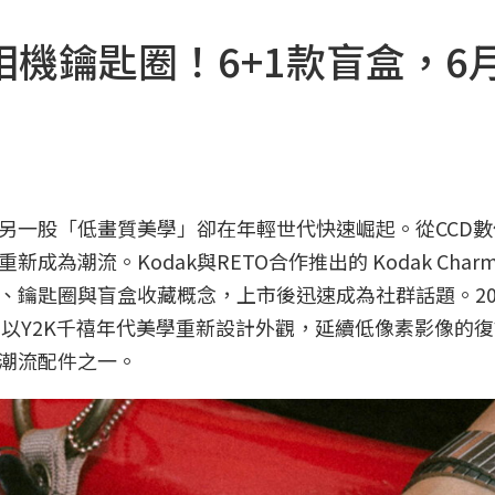
禧版相機鑰匙圈！6+1款盲盒，6
另一股「低畫質美學」卻在年輕世代快速崛起。從CCD數
潮流。Kodak與RETO合作推出的 Kodak Charm
、鑰匙圈與盲盒收藏概念，上市後迅速成為社群話題。20
tion 再度登場，以Y2K千禧年代美學重新設計外觀，延續低像素影像
潮流配件之一。