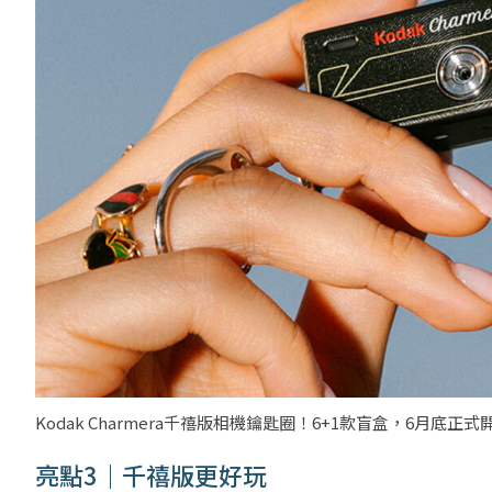
Kodak Charmera千禧版相機鑰匙圈！6+1款盲盒，6月底正式開賣。
亮點3｜千禧版更好玩