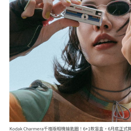
Kodak Charmera千禧版相機鑰匙圈！6+1款盲盒，6月底正式開賣。