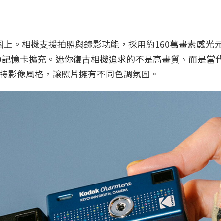
匙圈上。相機支援拍照與錄影功能，採用約160萬畫素感光
croSD記憶卡擴充。迷你復古相機追求的不是高畫質、而是當
特影像風格，讓照片擁有不同色調氛圍。