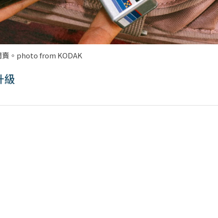
photo from KODAK
升級