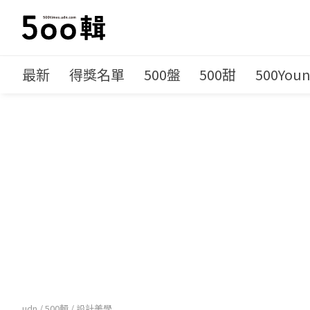
最新
得獎名單
500盤
500甜
500You
udn
/
500輯
/
設計美學