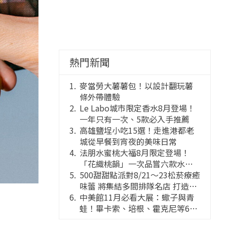
熱門新聞
麥當勞大薯薯包！以設計翻玩薯
條外帶體驗
Le Labo城市限定香水8月登場！
一年只有一次、5款必入手推薦
高雄鹽埕小吃15選！走進港都老
城從早餐到宵夜的美味日常
法朋水蜜桃大福8月限定登場！
「花織桃韻」一次品嘗六款水蜜
桃花果大福
500甜甜點派對8/21～23松菸療癒
味蕾 將集結多間排隊名店 打造靈
感創意的舞台
中美館11月必看大展：蠍子與青
蛙！畢卡索、培根、霍克尼等66
件國巨典藏亮相