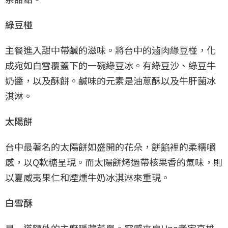
綠豆椪
主餐進入甜中帶鹹的滋味。將台中的滷肉綠豆椪，化
成宛如白雪覆蓋下的一碗綠豆冰。有綠豆沙、綠豆牛
奶醬，以及酥餅。鹹味的元素是油蔥酥以及牛肝菌冰
淇淋。
太陽餅
台中最著名的太陽餅如盛開的花朵，餅餡裡的柔糯嚼
感，以Q軟糖呈現。而太陽餅烤過帶核果香的氣味，則
以夏威夷果仁和煙燻牛奶冰淇淋來重現。
白雪酥
是一道額外的主廚隱藏菜單。靈感來自Una老家高雄