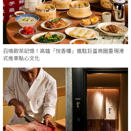
召喚飲茶記憶！高雄「悅香樓」進駐巨蛋商圈重現港
式推車點心文化