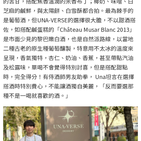
的苦甘，搭配焦香溫潤的米香布丁；椰奶、味噌、白
芝麻的鹹鮮，與太陽餅、白雪酥都合拍。最為棘手的
是葡萄酒，但UNA-VERSE的選擇很大膽，不以甜酒搭
佐，如搭配鹹蛋糕的「Château Musar Blanc 2013」
是市面少見的黎巴嫩白酒，也是自然派路線，以當地
二種古老的原生種葡萄釀製，特意用不太冰的溫度來
呈現，香氣獨特，杏仁、奶油、香蕉，甚至帶點汽油
及松露味，單喝不會覺得特別討喜，但是搭配甜點
時，完全得分！有侍酒師男友助拳， Una坦言在選擇
搭酒時特別費心，不能讓酒獨自美麗，「反而要選那
種不是一喝就喜歡的酒。」