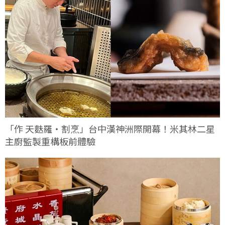
「作 天麩羅・割烹」台中漢神洲際開幕！米其林二星
主廚監製重構板前體驗