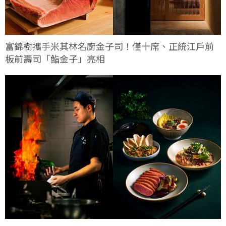
富錦樹攜手米其林名廚金子司！僅十席、正統江戶前
板前壽司「鮨金子」亮相