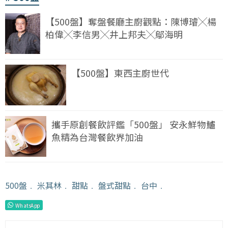
【500盤】奪盤餐廳主廚觀點：陳博璿╳楊
柏偉╳李信男╳井上邦夫╳鄔海明
【500盤】東西主廚世代
攜手原創餐飲評鑑「500盤」 安永鮮物鱸
魚精為台灣餐飲界加油
500盤
﹒
米其林
﹒
甜點
﹒
盤式甜點
﹒
台中
﹒
WhatsApp