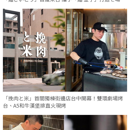
定客座餐會
「挽肉と米」首間獨棟街邊店台中開幕！雙環劇場烤
台、A5和牛漢堡排直火現烤