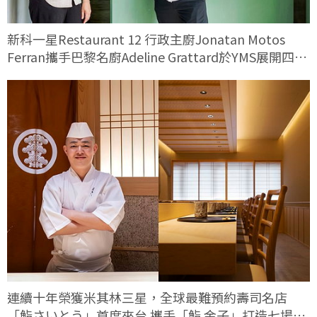
新科一星Restaurant 12 行政主廚Jonatan Motos
Ferran攜手巴黎名廚Adeline Grattard於YMS展開四手
料理對話
連續十年榮獲米其林三星，全球最難預約壽司名店
「鮨さいとう」首度來台 攜手「鮨 金子」打造七場限