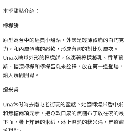
本季甜點介紹：
檸檬餅
原型為台中的經典小甜點，外殼是輕薄微脆的白巧克
力，和內層蛋糕的鬆軟，形成有趣的對比與層次。
Una以糖球外形的檸檬餅，包裹著檸檬凝乳、香草慕
斯、糖漬檸檬和檸檬蛋糕來詮釋，放在第一道登場，
讓人瞬間開胃。
爆米香
Una休假時去南屯老街玩的靈感。她翻轉爆米香中米
和焦糖兩項元素，把Ｑ軟口感的焦糖布丁放在碗的最
下面，疊上炸過的米紙，淋上溫熱的糙米湯，是療癒
系甜點。