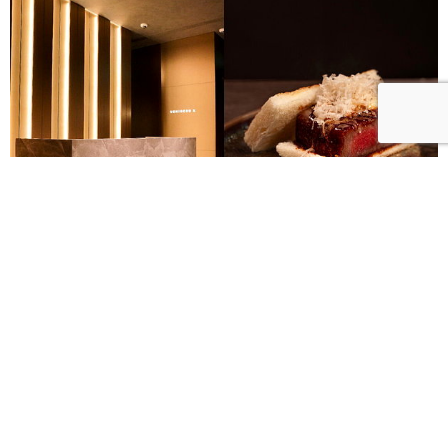
東京頂級燒肉USHIGORO S.登台！專屬侍肉師代烤、
呈現和牛Omakase饗宴