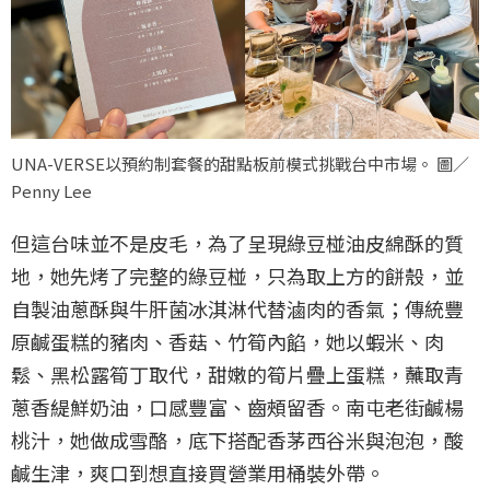
UNA-VERSE以預約制套餐的甜點板前模式挑戰台中市場。 圖／
Penny Lee
但這台味並不是皮毛，為了呈現綠豆椪油皮綿酥的質
地，她先烤了完整的綠豆椪，只為取上方的餅殼，並
自製油蔥酥與牛肝菌冰淇淋代替滷肉的香氣；傳統豐
原鹹蛋糕的豬肉、香菇、竹筍內餡，她以蝦米、肉
鬆、黑松露筍丁取代，甜嫩的筍片疊上蛋糕，蘸取青
蔥香緹鮮奶油，口感豐富、齒頰留香。南屯老街鹹楊
桃汁，她做成雪酪，底下搭配香茅西谷米與泡泡，酸
鹹生津，爽口到想直接買營業用桶裝外帶。