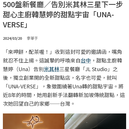
500盤新餐廳／告別米其林三星下一步
甜心主廚韓慧婷的甜點宇宙「UNA-
VERSE」
2024/03/20
李莘于
「來呷餅，配茶喔！」收到這封可愛的邀請函，嘴角
就忍不住上揚。這誠摯的呼喚來自
台中
，甜點主廚韓
慧婷（Una）告別
米其林
三星餐廳「JL Studio」之
後，獨立創業開的全新甜點店，名字也可愛，就叫
「UNA-VERSE」，象徵圍繞著Una轉的甜點宇宙。將
近8年的時間，她用創新手法翻轉新加坡傳統甜點，這
次她回望自己的家鄉──台灣。