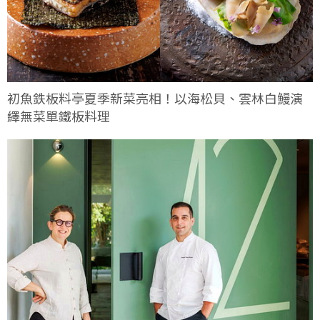
初魚鉄板料亭夏季新菜亮相！以海松貝、雲林白鰻演
繹無菜單鐵板料理