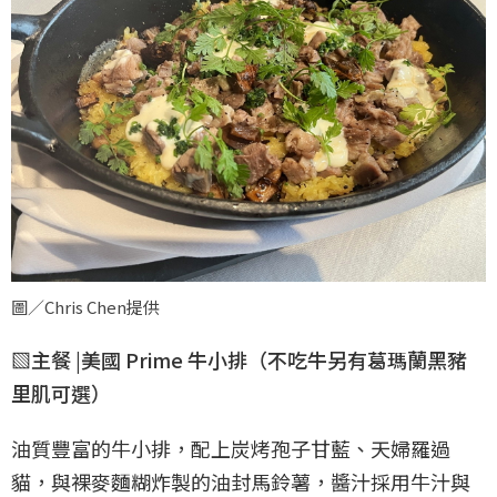
圖／Chris Chen提供
▧主餐 |美國 Prime 牛小排（不吃牛另有葛瑪蘭黑豬
里肌可選）
油質豐富的牛小排，配上炭烤孢子甘藍、天婦羅過
貓，與裸麥麵糊炸製的油封馬鈴薯，醬汁採用牛汁與