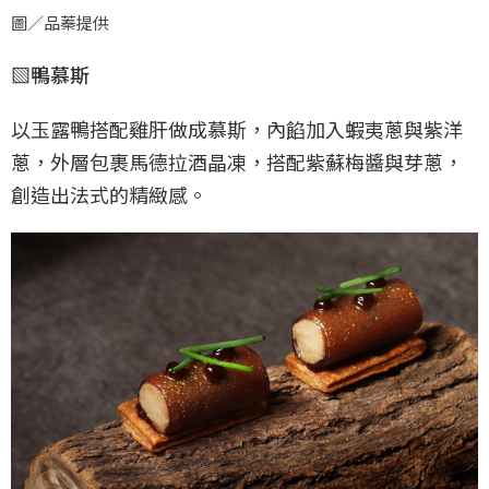
圖／品蓁提供
▧鴨慕斯
以玉露鴨搭配雞肝做成慕斯，內餡加入蝦夷蔥與紫洋
蔥，外層包裹馬德拉酒晶凍，搭配紫蘇梅醬與芽蔥，
創造出法式的精緻感。