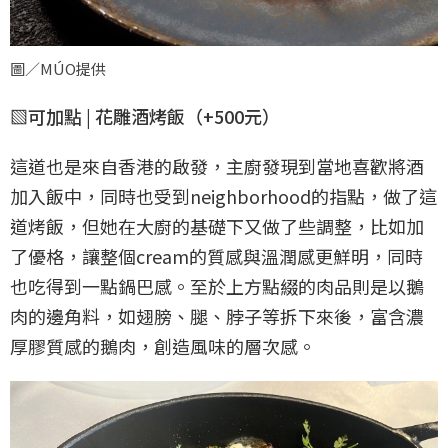
圖／MÚO提供
▧可加點 | 花雕酒烤飯（+500元）
這道也是來自香港的啟發，主廚發現到當地喜歡將酒
加入飯中，同時也受到neighborhood的指點，做了這
道烤飯，但她在大廚的基礎下又做了些調整，比如加
了優格，讓整個cream的質感與溫潤感更鮮明，同時
也吃得到一點鍋巴感。至於上方點綴的肉品則是以鵝
肉的邊角料，如翅膀、腿、脖子等拆下來後，富含濃
厚膠質感的鵝肉，創造風味的層次感。