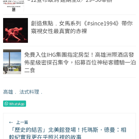
創造焦點﹒女馬系列《#since1994》帶你
窺視女性最真實的赤裸
免費入住IHG集團指定房型！高雄洲際酒店發
佈星級密探召集令，招募百位神秘客體驗一泊
二食
高雄
﹒
法式料理
﹒
WhatsApp
←
上一篇
「歷史的結舌」北美館登場！托瑪斯．德曼：相
較紀實我更在乎照片裡的故事