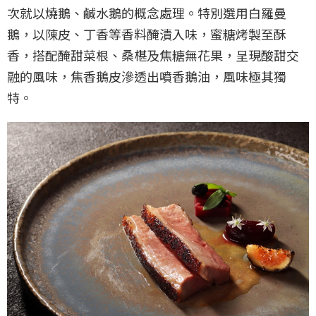
次就以燒鵝、鹹水鵝的概念處理。特別選用白羅曼
鵝，以陳皮、丁香等香料醃漬入味，蜜糖烤製至酥
香，搭配醃甜菜根、桑椹及焦糖無花果，呈現酸甜交
融的風味，焦香鵝皮滲透出噴香鵝油，風味極其獨
特。