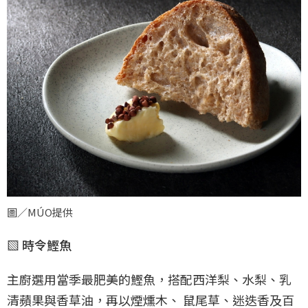
圖／MÚO提供
▧ 時令鰹魚
主廚選用當季最肥美的鰹魚，搭配西洋梨、水梨、乳
清蘋果與香草油，再以煙燻木、 鼠尾草、迷迭香及百