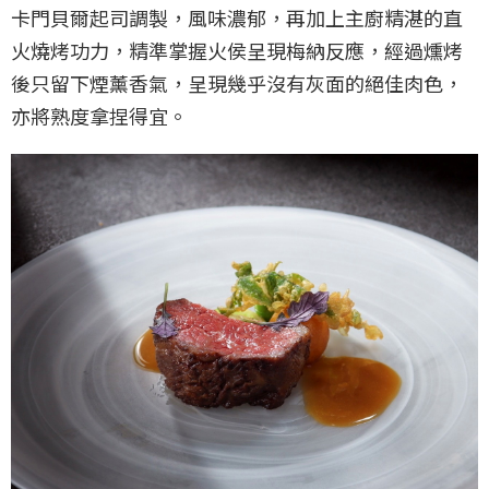
卡門貝爾起司調製，風味濃郁，再加上主廚精湛的直
火燒烤功力，精準掌握火侯呈現梅納反應，經過燻烤
後只留下煙薰香氣，呈現幾乎沒有灰面的絕佳肉色，
亦將熟度拿捏得宜。