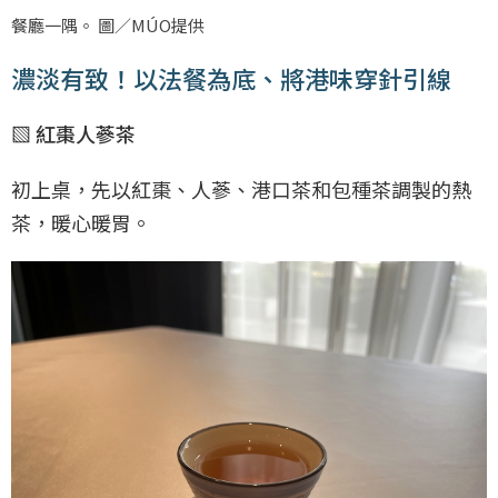
餐廳一隅。 圖／MÚO提供
濃淡有致！以法餐為底、將港味穿針引線
▧ 紅棗人蔘茶
初上桌，先以紅棗、人蔘、港口茶和包種茶調製的熱
茶，暖心暖胃。