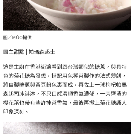
圖／MÚO提供
▧主甜點 | 帕瑪森起士
這是主廚在香港街邊看到跟台灣類似的糖蔥，與具特
色的菊花糖為發想，搭配用包種茶製作的法式薄餅，
將自製糖蔥與黃豆粉包裹而成，再佐上一球枸杞帕馬
森起司冰淇淋，不只口感滑順香氣濃郁，一旁鹽漬的
櫻花葉也帶有些許抹茶香氣，最後再撒上菊花糖讓人
印象深刻。