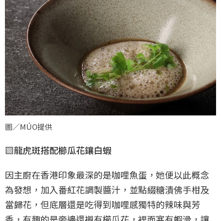
圖／MÚO提供
▧龍虎斑搭配櫛瓜花鑲白蝦
因主廚在香港印象最深的是咖哩魚蛋，她便以此概念
為發想，加入番紅花調製醬汁，並點綴糖漬佛手柑及
當歸花，但底層還是吃得到咖哩感獨特的辣味與芳
香，有趣的是旁邊還襯有櫛瓜花，裡面塞有蝦滑，讓