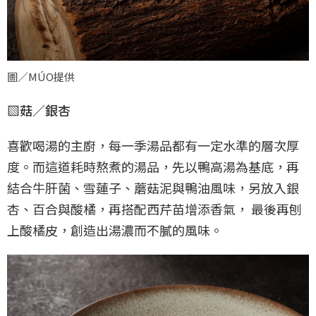
圖／MÚO提供
▧菇／銀杏
喜歡喝湯的主廚，每一季湯品都有一定水準的層次厚
度。而這道耗時熬煮的湯品，先以鴨高湯為基底，再
結合牛肝菌、雪蓮子、蘑菇泥與鴨油風味，另放入銀
杏、百合與酸橘，再搭配西芹苗增添香氣， 最後再刨
上酸橘皮，創造出湯濃而不膩的風味。