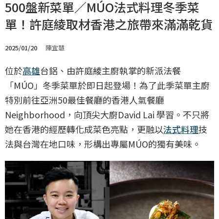
500盤新菜單／MÚO法式料理冬季菜
單！許庭綾取材香港之旅帶來滿滿乾貨
2025/01/20
陳宜慧
位於
高雄
台鋁、由許庭綾主廚執掌的新派法餐
「MÚO」冬季菜單於即日起登場！為了此季菜單主廚
特別前往亞洲50最佳餐廳的香港人氣餐廳
Neighborhood，向頂尖大廚David Lai 學習。不只將
她在香港的經歷轉化成菜色亮點，更融以
法式料理
技
法與台灣在地口味，形構出專屬MÚO的獨有美味。