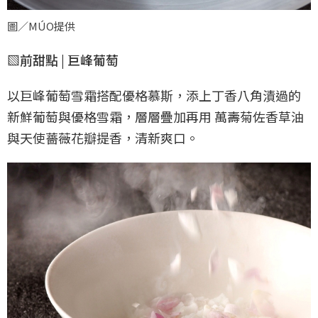
圖／MÚO提供
▧前甜點 | 巨峰葡萄
以巨峰葡萄雪霜搭配優格慕斯，添上丁香八角漬過的
新鮮葡萄與優格雪霜，層層疊加再用 萬壽菊佐香草油
與天使薔薇花瓣提香，清新爽口。