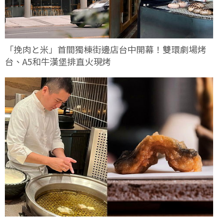
「挽肉と米」首間獨棟街邊店台中開幕！雙環劇場烤
台、A5和牛漢堡排直火現烤