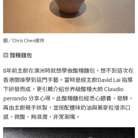
圖／Chris Chen提供
▧ 酸種麵包
8年前主廚在澳洲時就想學做酸種麵包，想不到這次在
香港間接學到這門手藝。當時是經主廚David Lai 指導
下研發而成，更引薦介紹世界級酸種大師 Claudio
perrando 分享心得。此酸種麵包經悉心餵養、發酵，
再由主廚親手烘製，並搭配鹽味奶油與蕎麥粒增添口
感，微酸、夠濕潤，非常涮嘴。