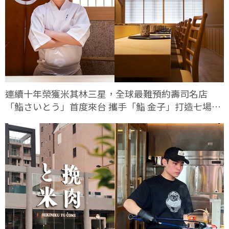
連續十年榮獲米其林三星，全球最難預約壽司名店
「鮨さいとう」首度來台 攜手「鮨 金子」打造七場限
定客座餐會