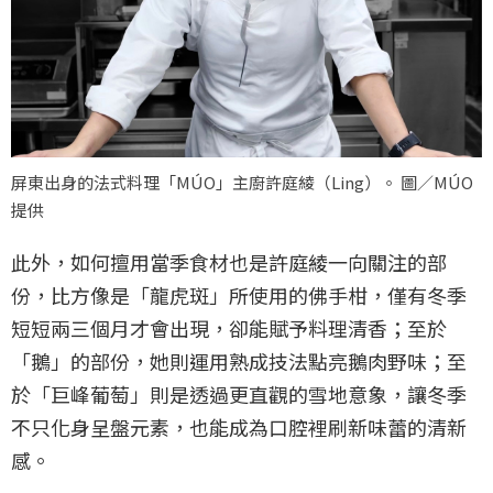
屏東出身的法式料理「MÚO」主廚許庭綾（Ling）。 圖／MÚO
提供
此外，如何擅用當季食材也是許庭綾一向關注的部
份，比方像是「龍虎斑」所使用的佛手柑，僅有冬季
短短兩三個月才會出現，卻能賦予料理清香；至於
「鵝」的部份，她則運用熟成技法點亮鵝肉野味；至
於「巨峰葡萄」則是透過更直觀的雪地意象，讓冬季
不只化身呈盤元素，也能成為口腔裡刷新味蕾的清新
感。