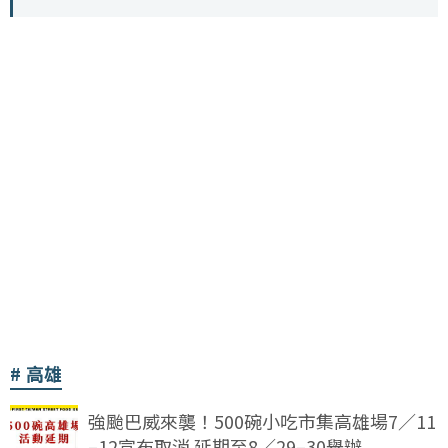
高雄
強颱巴威來襲！500碗小吃市集高雄場7／11
–12宣布取消 延期至8／29–30舉辦