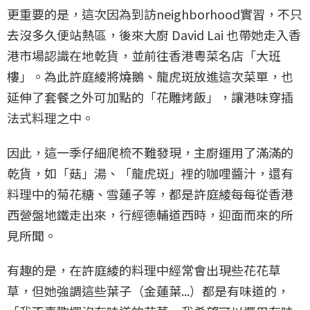
更重要的是，這次因為到訪neighborhood實習，不只
去沒多久便站熱區，後來大廚 David Lai 也帶她走入香
港市場認識在地乾貨，並前往香港粵菜名店「大班
樓」。為此許庭綾將燒鵝、龍虎斑放進這次菜單，也
延伸了套餐之外可加點的「花雕烤飯」，讓港味穿插
法式料理之中。
因此，這一季仔細爬梳不難發現，主廚運用了滿滿的
乾貨，如「菇」湯、「龍虎斑」裡的咖哩醬汁，還有
料理中的菊花糖、雪蓮子等，都是許庭綾每每從香港
西營盤地鐵走出來，行經德輔道西時，迎面而來的所
見所聞。
有趣的是，在許庭綾的料理中經常會出現些花花草
草，但她強調這些葉子（金蓮葉...）都是有味道的，