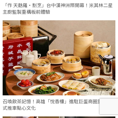
「作 天麩羅・割烹」台中漢神洲際開幕！米其林二星
主廚監製重構板前體驗
召喚飲茶記憶！高雄「悅香樓」進駐巨蛋商圈重現港
式推車點心文化