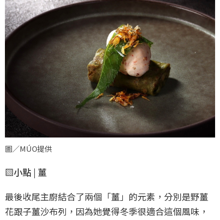
圖／MÚO提供
▧小點 | 薑
最後收尾主廚結合了兩個「薑」的元素，分別是野薑
花跟子薑沙布列，因為她覺得冬季很適合這個風味，