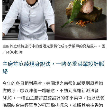
主廚許庭綾將旅行中的香港元素轉化成冬季菜單的亮點風味。 圖
／MÚO提供
主廚許庭綾現身說法，一睹冬季菜單設計脈
絡
今年的冬日相對寒冷，連國境之南都能感受到風裡微
微的涼，想以味蕾一嚐暖意，不妨到高雄新派法餐
MÚO，一嚐由主廚許庭綾設計的冬季菜單。她以法餐
底蘊結合由輕至重的料理編排概念，並將其前往香港