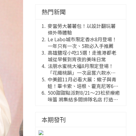
熱門新聞
麥當勞大薯薯包！以設計翻玩薯
條外帶體驗
Le Labo城市限定香水8月登場！
一年只有一次、5款必入手推薦
高雄鹽埕小吃15選！走進港都老
城從早餐到宵夜的美味日常
法朋水蜜桃大福8月限定登場！
「花織桃韻」一次品嘗六款水蜜
桃花果大福
中美館11月必看大展：蠍子與青
蛙！畢卡索、培根、霍克尼等66
件國巨典藏亮相
500甜甜點派對8/21～23松菸療癒
味蕾 將集結多間排隊名店 打造靈
感創意的舞台
本期發刊