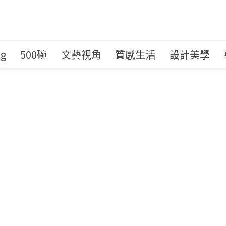
ng
500碗
文藝視角
質感生活
設計美學