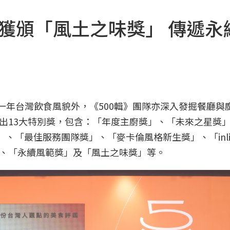
udy獲頒「風土之味獎」 傳遞永
去一年台灣飲食風貌外，《500輯》團隊亦深入發掘餐廳與
出13大特別獎，包含：「年度主廚獎」、「未來之星獎
「最佳服務團隊獎」、「麥卡倫風格新生獎」、「inline
、「永續風範獎」及「風土之味獎」等。