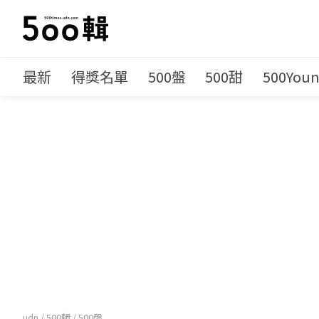
最新
得獎名單
500盤
500甜
500You
udn
/
500輯
/
500盤