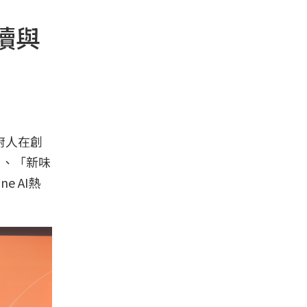
續與
廚人在創
」、「新味
 AI熱