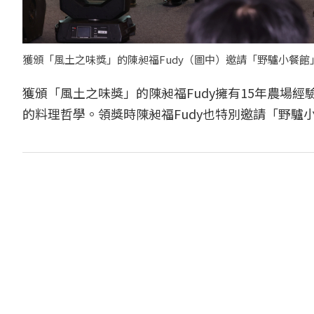
獲頒「風土之味獎」的陳昶福Fudy（圖中）邀請「野驢小餐館
獲頒「風土之味獎」的陳昶福Fudy擁有15年農場
的料理哲學。領獎時陳昶福Fudy也特別邀請「野驢