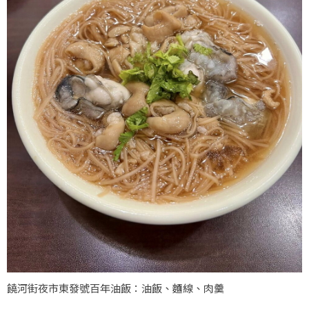
饒河街夜市東發號百年油飯：油飯、麵線、肉羹