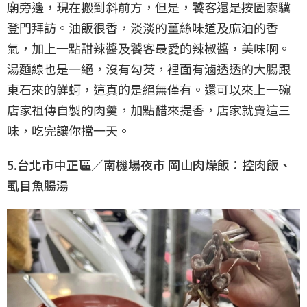
廟旁邊，現在搬到斜前方，但是，饕客還是按圖索驥
登門拜訪。油飯很香，淡淡的薑絲味道及麻油的香
氣，加上一點甜辣醬及饕客最愛的辣椒醬，美味啊。
湯麵線也是一絕，沒有勾芡，裡面有滷透透的大腸跟
東石來的鮮蚵，這真的是絕無僅有。還可以來上一碗
店家祖傳自製的肉羹，加點醋來提香，店家就賣這三
味，吃完讓你擋一天。
5.台北市中正區／南機場夜市 岡山肉燥飯：控肉飯、
虱目魚腸湯