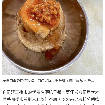
大橋頭老牌筒仔米糕：筒仔米糕、海陸湯。圖／謝維智提供
它是延三夜市的代表性傳統早餐，筒仔米糕是用大木
桶將圓糯米蒸到米心軟但不爛，吃起來是粒粒分明軟