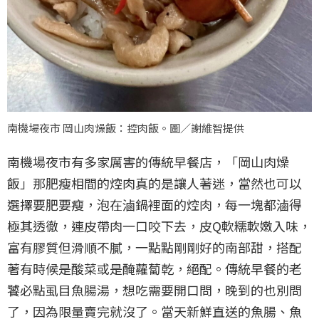
南機場夜市 岡山肉燥飯：控肉飯。圖／謝維智提供
南機場夜市有多家厲害的傳統早餐店，「岡山肉燥
飯」那肥瘦相間的焢肉真的是讓人著迷，當然也可以
選擇要肥要瘦，泡在滷鍋裡面的焢肉，每一塊都滷得
極其透徹，連皮帶肉一口咬下去，皮Q軟糯軟嫩入味，
富有膠質但滑順不膩，一點點剛剛好的南部甜，搭配
著有時候是酸菜或是醃蘿蔔乾，絕配。傳統早餐的老
饕必點虱目魚腸湯，想吃需要開口問，晚到的也別問
了，因為限量賣完就沒了。當天新鮮直送的魚腸、魚