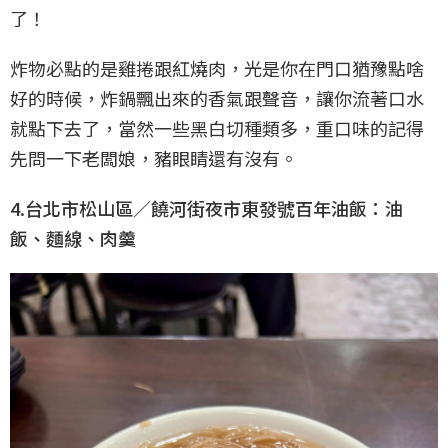
了！
炸物必點的是雞捲跟紅燒肉，光是你在門口猶豫點啥
好的時候，炸鍋飄出來的香氣跟聲音，讓你流著口水
就點下去了，當然一些黑白切種類多，重口味的記得
先問一下老闆娘，豬眼睛還有沒有。
4.台北市松山區／饒河街夜市東發號百年油飯：油
飯、麵線、肉羹