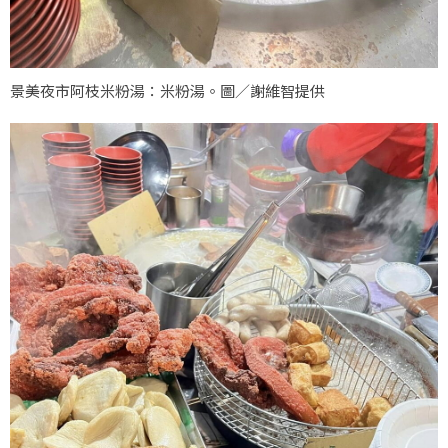
景美夜市阿枝米粉湯：米粉湯。圖／謝維智提供