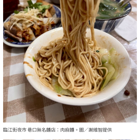
臨江街夜市 巷口無名麵店：肉麻麵。圖／謝維智提供