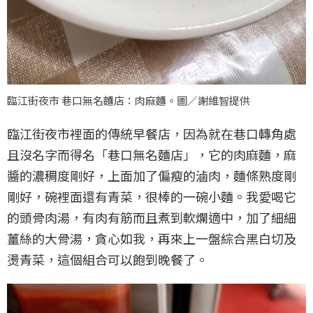
臨江街夜市 巷口無名麵店：肉麻麵。圖／謝維智提供
臨江街夜市裡面的傳統早餐店，因為就在巷口轉角處
且沒名字而得名「巷口無名麵店」，它的肉麻麵，麻
醬的濃稠度剛好，上面加了偏瘦的滷肉，麵條熟度剛
剛好，碗裡面還有青菜，很棒的一碗小麵。我愛喝它
的頭骨肉湯，有肉有筋而且煮到軟爛適中，加了細細
薑絲的大骨湯，貪心如我，再來上一盤綜合黑白切及
燙青菜，這個組合可以飽到晚餐了。