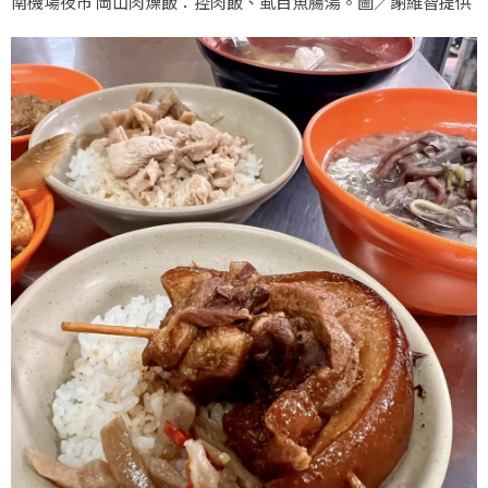
南機場夜市 岡山肉燥飯：控肉飯、虱目魚腸湯。圖／謝維智提供