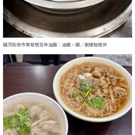
饒河街夜市東發號百年油飯：油飯。圖／謝維智提供