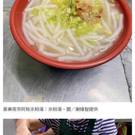
景美夜市阿枝米粉湯：米粉湯。圖／謝維智提供