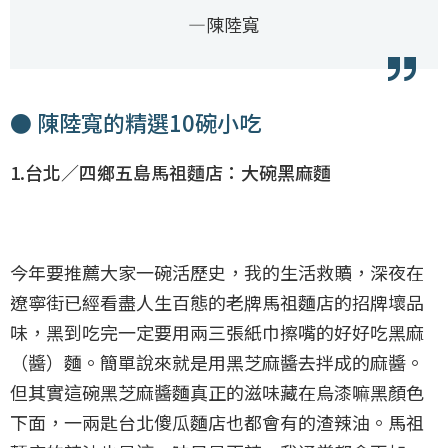
—陳陸寬
● 陳陸寬的精選10碗小吃
1.台北／四鄉五島馬祖麵店：大碗黑麻麵
今年要推薦大家一碗活歷史，我的生活救贖，深夜在
遼寧街已經看盡人生百態的老牌馬祖麵店的招牌壞品
味，黑到吃完一定要用兩三張紙巾擦嘴的好好吃黑麻
（醬）麵。簡單說來就是用黑芝麻醬去拌成的麻醬。
但其實這碗黑芝麻醬麵真正的滋味藏在烏漆嘛黑顏色
下面，一兩匙台北傻瓜麵店也都會有的渣辣油。馬祖