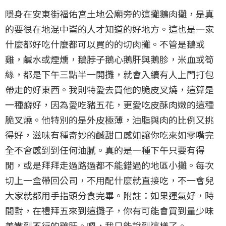
隱身在安東街福佑宮土地公廟旁的這攤鵝肉攤，是真
的要很在地混中崙的人才知道的好地方。這也是一家
什麼都好吃什麼都可以買的的切肉攤。不管是鵝或
雞，鹹水或煙燻，鵝脖子鵝心鵝肝與鵝胗，米血或筍
絲，都是下午三點半一開攤，就會入續有人上門打包
帶走的好東西。我則特愛去買他的脆皮叉燒，這算是
一種癖好，因為愛吃豬五花，更愛吃皮酥肉嫩的這種
脆叉燒。他特別的是外皮極薄，油脂與肉的比例又挑
得好，滋味有種奇妙的鹹甜口感如讓你吃來如零嘴完
全不會感到到任何油膩。真的是一種下午只要有得
閒，或是拜拜走過路過都不能錯過的地區小攤。每次
切上一盒帶回公司，不用配什麼就直接吃，不一會兒
大家就都用手指頭分食完畢。附註：如果運氣好，時
間對，在禮拜五來到這攤子，你有可能會買到量少味
美嫩到不行的雞肝。嗯，我只能說到這樣了。