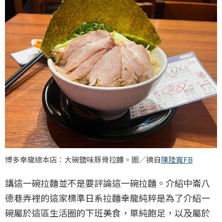
博多幸龍總本店：大碗鹽味豚骨拉麵。圖／摘自
陳陸寬FB
講這一碗拉麵並不是要評論這一碗拉麵。介紹中崙八
德巷弄裡的這家標準日系拉麵幸龍純粹是為了介紹一
碗屬於這區生活圈的下班美食，單純飽足，以及屬於