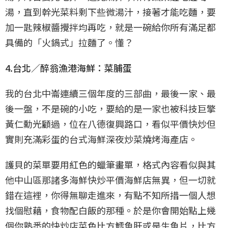
湯，直到幹光菜料剩下些微湯汁，接著才能吃麵，要
加一匙辣椒醬攪拌均再吃，就是一碗給你所有滿足都
具備的「火鍋式」拉麵了。懂？
4.台北／醉翁漁港海鮮：菜脯蛋
我的台北中崙連續三個年度的三部曲，最後一家、最
後一盤，不是碗的小吃，要給的是一家也被科技巨擎
黃仁勳光顧過，位在八德復興路口，看似平價快炒但
實則充滿彩蛋的台式海鮮深夜炒菜燒烤海產店。
護貝的菜單要用紅色的蠟筆畫單，格式內容看似與其
他中山區那諸多海鮮快炒平價海鮮店無異，但一切就
錯在這裡，你得無聊走進來，有點不知所措一個人想
找個慰藉，食物配白飯的那種。於是你會開始點上幾
個你熟悉的快炒店菜色比方鱈魚肝或是生魚片，比方