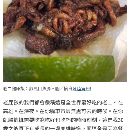
老二腿庫飯：煎虱目魚腸。圖／摘自
陳陸寬FB
老屁孩的我們都會戲稱這是全世界最好吃的老二。在
高雄。在深夜。在你驅車市區無處可去的時候。在你
飢腸轆轆需要吃飽吃好也吃巧的時時刻刻。這是我30
歲之後真正有成長的一處高雄味道。而這全是因為餐