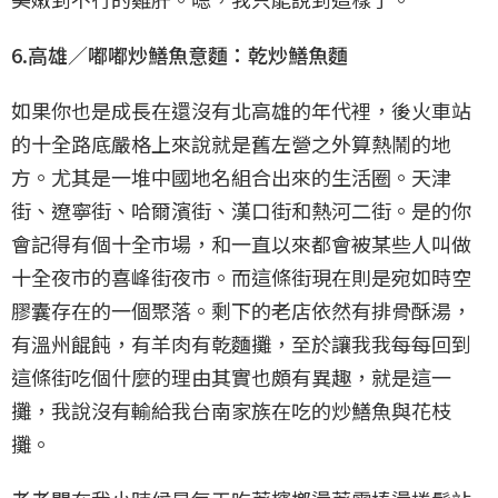
6.高雄／嘟嘟炒鱔魚意麵：乾炒鱔魚麵
如果你也是成長在還沒有北高雄的年代裡，後火車站
的十全路底嚴格上來說就是舊左營之外算熱鬧的地
方。尤其是一堆中國地名組合出來的生活圈。天津
街、遼寧街、哈爾濱街、漢口街和熱河二街。是的你
會記得有個十全市場，和一直以來都會被某些人叫做
十全夜市的喜峰街夜市。而這條街現在則是宛如時空
膠囊存在的一個聚落。剩下的老店依然有排骨酥湯，
有溫州餛飩，有羊肉有乾麵攤，至於讓我我每每回到
這條街吃個什麼的理由其實也頗有異趣，就是這一
攤，我說沒有輸給我台南家族在吃的炒鱔魚與花枝
攤。