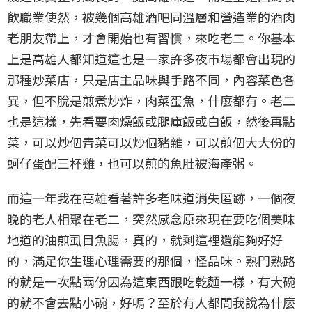
飲職業使然，被幾個高雄酒吧同溫層和營造業的酒肉
老朋友帶上，才會開始也有習慣，來吃老二。你基本
上是高雄人都知道這也是一家許多夜市場都會出現的
那種炒菜店，只是店主品味與手路不同，內容菜色各
異，但不脫是煎煮炒炸，肉菜蛋魚，什麼都有。老二
也是這樣，先看要肉燥飯或腿庫飯或白飯，然後再點
菜，可以炒個青菜可以炒個豬雜，可以煎個大大份的
蚵仔蛋配三杯雞，也可以煎的魚肚被海產粥。
而這一年我在高雄看著許多老味道消失匿跡，一個夜
晚的老人相聚在老二，突然感念原來現在要吃個美味
地道的油煎虱目魚腸，真的，就剩這裡還能夠好好
的，滿足你生理心理需要的那個，怪品味。熟門熟路
的就是一次點兩份因為這東西跟吃乾麵一樣，有大碗
的就不會去點小碗，好嗎？至於有人都問我說為什麼