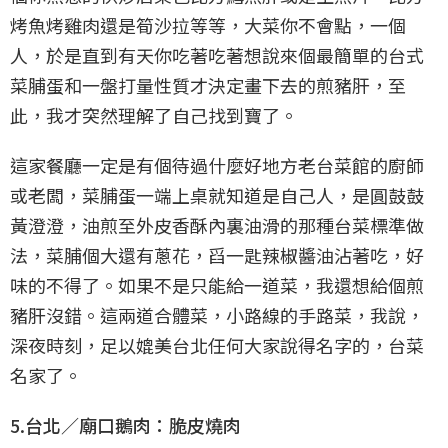
烤魚烤雞肉還是筍沙拉等等，大菜你不會點，一個
人，於是直到有天你吃著吃著想說來個最簡單的台式
菜脯蛋和一盤打量性質才決定畫下去的煎豬肝，至
此，我才突然理解了自己找到寶了。
這家餐廳一定是有個待過什麼好地方老台菜館的廚師
或老闆，菜脯蛋一端上桌就知道是自己人，是圓鼓鼓
黃澄澄，油煎至外皮香酥內裏油滑的那種台菜標準做
法，菜脯個大還有蔥花，舀一匙辣椒醬油沾著吃，好
味的不得了。如果不是只能給一道菜，我還想給個煎
豬肝沒錯。這兩道合體菜，小路線的手路菜，我說，
深夜時刻，足以媲美台北任何大家說得名字的，台菜
名家了。
5.台北／廟口鵝肉：脆皮燒肉