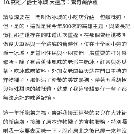
10.高雄／爵士冰城 大連店：驚奇鹹酥雞
請原諒要在一間叫做冰城的小吃店介紹一包鹹酥雞，
但，是的，這就是我今年500碗的高雄主題，與成長記
憶裡那些還存在的味道再次重逢。在那個曾經還被叫
做後火車站與十全路底的舊時代，位在十全國小旁的
爵士冰城，是當地住民與小朋友們一處重要的打牙祭
聚所。除了有香蕉油風味的老派牛奶冰，紅茶與冬瓜
茶，吃冰或喝飲料，外加女老闆每天站在門口主持的
炸物攤子，那個沾了粉漿的美式熱狗、帶著五香胡椒
與特殊甜味的鹹酥雞，就成了我這後驛嬰仔一輩子都
無法忘記的味道記憶。
這一年托胞弟之福，告訴我接班經營的女兒在大連街
的新店處，接續了原本炸物攤子的食物服務，特別囑
咐我一定要去回味一下。脫南居北之後已經十來年沒