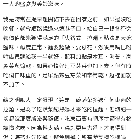
一人的盛宴與美妙滋味。
我是時常在提早離開貓下去在回家之前，如果還沒吃
晚餐，就會順路繞過來這巷子口，給自己一頓各種營
養價值都能獲得滿足的「火鍋式」拉麵。點法是大碗
鹽味，鹹度正常、麵要超硬、要蔥花，然後用嘴巴吩
咐店員麵給我一半就好，配料加點是木耳、海苔、高
麗菜與筍乾，如果心情好連豆芽菜也加下去，但有時
吃個口味重的，是單點辣豆芽菜和辛筍乾，麵裡面就
不加了。
總之明眼人一定發現了這是一碗蔬菜多過任何東西的
拉麵，是為了吃蔬菜配熱湯才來吃的拉麵，但切記一
切都沒那麼膚淺與隨便，吃東西要有順序才顯得有格
調懂吃喝。因為料太滿，湯匙要用力舀下才喝得到
湯；海苔要先吃掉，避免爛掉；所有蔬菜邊吃邊喝