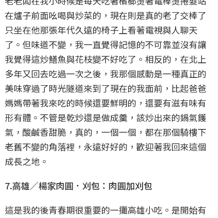
老老闆在我小時候是每天吃著檳榔燙著電棒燙捲髮站
在爐子前面吆喝與炒菜的，現在則是真的老了交棒了
只坐在他那張年代久遠的椅子上看著電視與人聊天
了。但味道不變，我一直覺得記憶的不可靠並沒有讓
我覺得這炒鱔魚與花枝變不好吃了。相反的，在北上
多年又回去吃過一次之後，我那個感動是一種真正的
美味穿過了時光隧道來到了現在的我面前，比起爸爸
媽媽帶著我來吃的時候還要鮮明的，還要有滋有味有
形有體。不管是乾炒還是做成羹，該炒出來的鍋氣鑊
氣，酸鹹香甜脆，真的，一個一個，都在那個騎樓下
老舊不變的角落裡，永遠好好的，歡迎著我回來這個
成長之地。
7.高雄／楊家肉圓．刈包：肉圓加刈包
這是我的後青春期很重要的一攤高雄小吃。是開始有