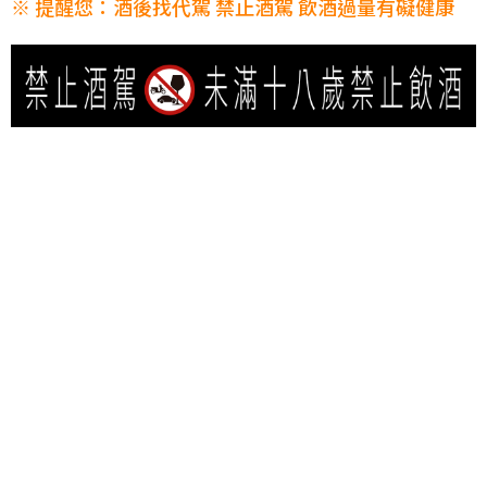
※ 提醒您：酒後找代駕 禁止酒駕 飲酒過量有礙健康