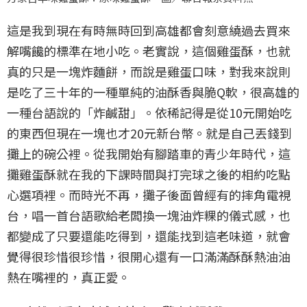
這是我到現在有時無時回到高雄都會刻意繞過去買來
解嘴饞的標準在地小吃。老實說，這個雞蛋酥，也就
真的只是一塊炸麵餅，而說是雞蛋口味，對我來說則
是吃了三十年的一種單純的油酥香與脆Q軟，很高雄的
一種台語說的「炸鹹甜」。依稀記得是從10元開始吃
的東西但現在一塊也才20元新台幣。就是自己丟錢到
攤上的碗公裡。從我開始有腳踏車的青少年時代，這
攤雞蛋酥就在我的下課時間與打完球之後的相約吃點
心選項裡。而時光不再，攤子後面曾經有的摔角電視
台，唱一首台語歌給老闆換一塊油炸粿的儀式感，也
都變成了只要還能吃得到，還能找到這老味道，就會
覺得很珍惜很珍惜，很開心還有一口滿滿酥酥熱油油
熱在嘴裡的，真正愛。