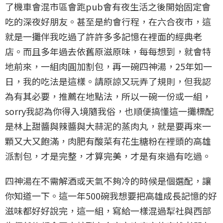
了機車會混市區會跑pub會有夜生活之後開始固定會
吃的深夜好朋友。甚至是約會行程，在六合夜市，這
就是一攤伴我吃過了許許多多記憶在裡面的經典老
店。而且多年過去依舊原滋原味，每每想到，就會特
地前來，一組肉圓加割包，再一碗四神湯，25年如一
日，我的吃法是這樣。請原諒又玩弄了規則，但我認
為有其必要，推薦在地點法，所以一碗一份或一組，
sorry我認為你得入境隨我俗，也順便搞懂這一攤標配
是林上甜醬與辣醬與大蒜泥的蒸肉丸，就是要再來一
顆又大又飽滿，肉肥有酸菜有花生糖粉在裡頭的高雄
派割包，才是完整，才算完美，才是有來過有吃過。
四神湯在不需解酒或天氣不夠冷的時候是個選配，讓
你知道一下。這一年500碗我想要把高雄成長記憶的好
滋味都好好說完，這一組，寫給一樣混過犁社與西部