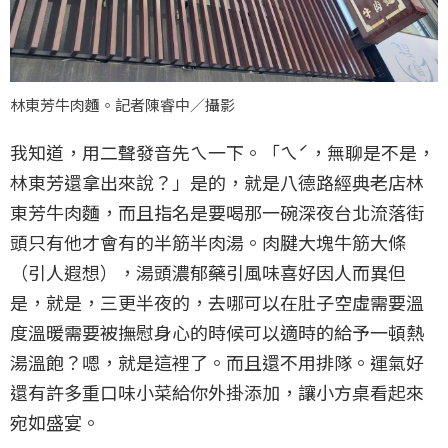
林東芳牛肉麵。記者陳睿中／攝影
我知道，用二聲發音先ㄟ一下。「ㄟˊ，無聊是不是，
林東芳還拿出來說？」是的，就是八德路經典老店林
東芳牛肉麵，而且指名是要喝那一碗深夜台北流落街
頭只有他才會有的半筋半肉湯。肉腱大塊牛筋大條
（引人遐想），湯頭濃郁藥引風味喜好因人而異但
是，就是，三更半夜的，去哪可以在肚子空虛需要溫
度溫暖需要被撫慰身心的時候可以適時的給予一頓熱
湯溫飽？嗯，就是這裡了。而且還不用排隊。運氣好
還有許多重口味小菜給你外掛添加，讓小方桌看起來
宛如盛宴。