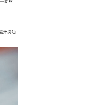
一同熬
醬汁與油