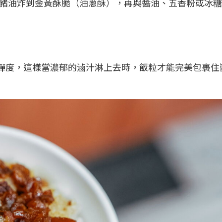
豬油炸到金黃酥脆（油蔥酥），再與醬油、五香粉或冰糖
彈度，這樣當濃郁的滷汁淋上去時，飯粒才能完美包裹住