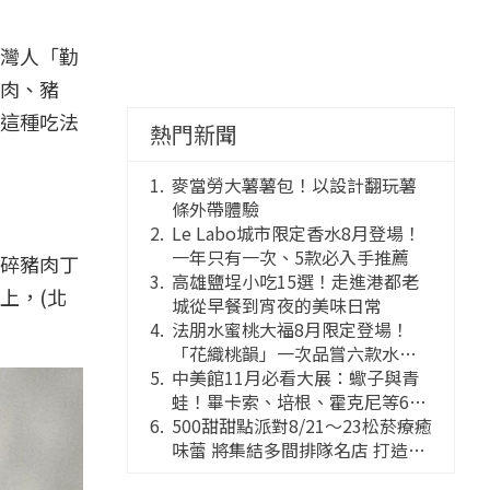
灣人「勤
肉、豬
這種吃法
熱門新聞
麥當勞大薯薯包！以設計翻玩薯
條外帶體驗
Le Labo城市限定香水8月登場！
一年只有一次、5款必入手推薦
碎豬肉丁
高雄鹽埕小吃15選！走進港都老
上，(北
城從早餐到宵夜的美味日常
法朋水蜜桃大福8月限定登場！
「花織桃韻」一次品嘗六款水蜜
桃花果大福
中美館11月必看大展：蠍子與青
蛙！畢卡索、培根、霍克尼等66
件國巨典藏亮相
500甜甜點派對8/21～23松菸療癒
味蕾 將集結多間排隊名店 打造靈
感創意的舞台