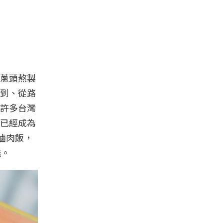
蔥頭熬製
到、從路
許多台灣
已經成為
滷肉飯，
饞。