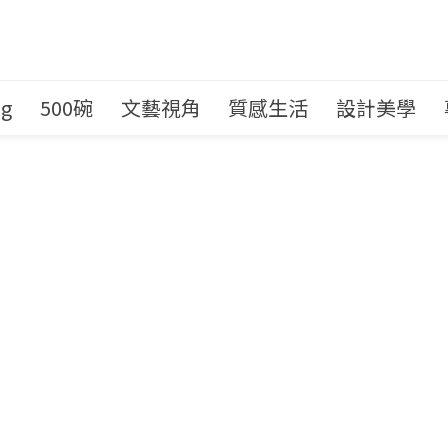
ng
500碗
文藝視角
質感生活
設計美學