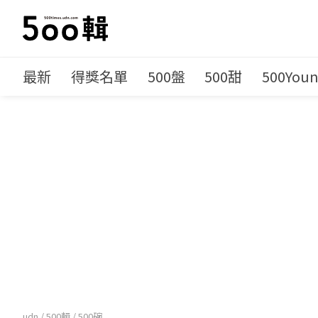
最新
得獎名單
500盤
500甜
500You
udn
/
500輯
/
500碗