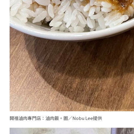
開禧滷肉專門店：滷肉飯。圖／Nobu Lee提供