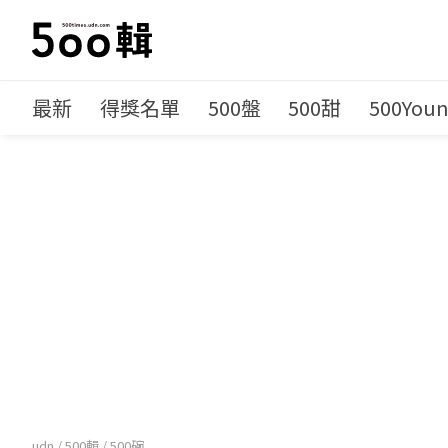
最新
得獎名單
500盤
500甜
500You
udn
/
500輯
/
500碗