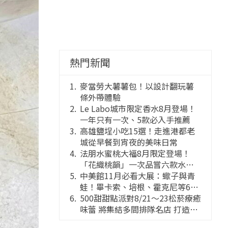
熱門新聞
麥當勞大薯薯包！以設計翻玩薯
條外帶體驗
Le Labo城市限定香水8月登場！
一年只有一次、5款必入手推薦
高雄鹽埕小吃15選！走進港都老
城從早餐到宵夜的美味日常
法朋水蜜桃大福8月限定登場！
「花織桃韻」一次品嘗六款水蜜
桃花果大福
中美館11月必看大展：蠍子與青
蛙！畢卡索、培根、霍克尼等66
件國巨典藏亮相
500甜甜點派對8/21～23松菸療癒
味蕾 將集結多間排隊名店 打造靈
感創意的舞台