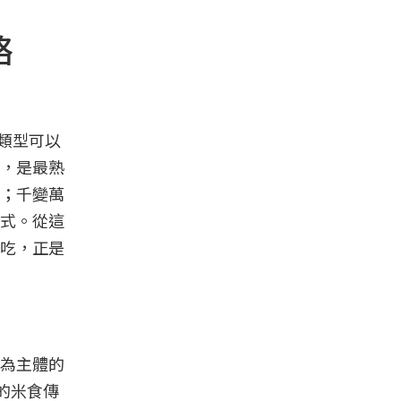
絡
理類型可以
，是最熟
；千變萬
式。從這
吃，正是
為主體的
的米食傳