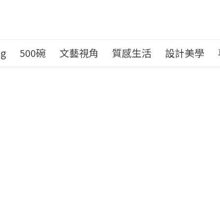
ng
500碗
文藝視角
質感生活
設計美學