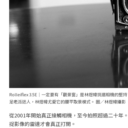
Rolleiflex 3.5E｜一定要有「觀景窗」是林煜幃挑選相機的堅持
足老派迷人，林煜幃尤愛它的腰平取景模式。 圖／林煜幃攝影
從2001年開始真正接觸相機，至今拍照超過二十
捉影像的雷達才會真正打開。