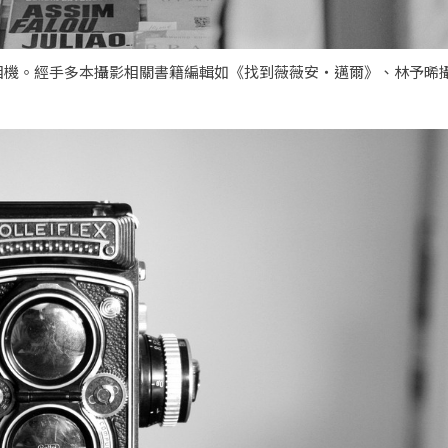
相機。經手多本攝影相關書籍編輯如《找到薇薇安・邁爾》、林予晞