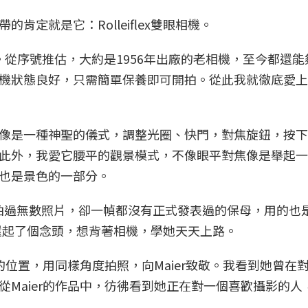
定就是它：Rolleiflex雙眼相機。
x 3.5E。從序號推估，大約是1956年出廠的老相機，至今都還
機狀態良好，只需簡單保養即可開拍。從此我就徹底愛上
像是一種神聖的儀式，調整光圈、快門，對焦旋鈕，按下
此外，我愛它腰平的觀景模式，不像眼平對焦像是舉起一
也是景色的一部分。
個一生拍過無數照片，卻一幀都沒有正式發表過的保母，用的也
還起了個念頭，想背著相機，學她天天上路。
的位置，用同樣角度拍照，向Maier致敬。我看到她曾在
Maier的作品中，彷彿看到她正在對一個喜歡攝影的人