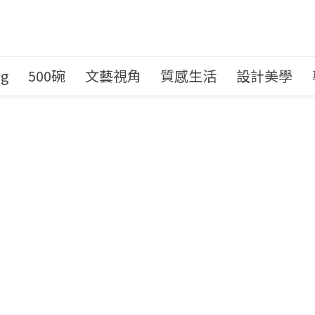
ng
500碗
文藝視角
質感生活
設計美學