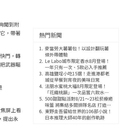
能夠聞到附
它，帶著
熱門新聞
麥當勞大薯薯包！以設計翻玩薯
條外帶體驗
快門，轉
Le Labo城市限定香水8月登場！
把武器瞄
一年只有一次、5款必入手推薦
高雄鹽埕小吃15選！走進港都老
城從早餐到宵夜的美味日常
法朋水蜜桃大福8月限定登場！
是
「花織桃韻」一次品嘗六款水蜜
桃花果大福
500甜甜點派對8/21～23松菸療癒
味蕾 將集結多間排隊名店 打造靈
對焦屏上看
感創意的舞台
東野圭吾留給世界的106部小說！
日本推理大師40年的創作軌跡
，提出永