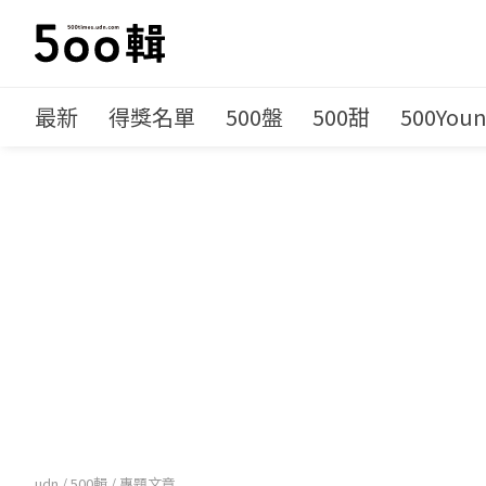
最新
得獎名單
500盤
500甜
500You
udn
/
500輯
/
專題文章