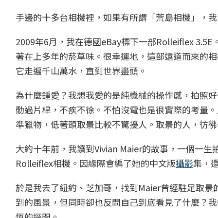
手邊的十多台相機裡，如果有所謂「荒島相機」，我帶的肯
2009年6月，我在德國eBay標下一部Rolleifle
著在上多年的菸草味。很幸運地，這部遠道而來的相
它走遍千山萬水，直到世界盡頭。
為什麼鍾愛？我想我愛的是純機械的操作感，拍照好
動過片桿，不疾不徐。不怕沒電也是很實際的考量。
準獵物，低著頭取景比較不驚擾人。取景的人，彷彿
大約十年前，我讀到Vivian Maier的故事，一
Rolleiflex相機。因緣際會編了她的中文版
攝影
集，
於是我去了紐約、芝加哥，找到Maier曾經駐足取景
到的風景，但同時卻也反問自己到底看見了什麼？我從
恆的探問。