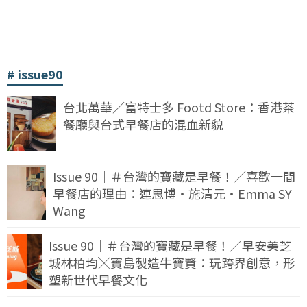
issue90
台北萬華／富特士多 Footd Store：香港茶
餐廳與台式早餐店的混血新貌
Issue 90｜＃台灣的寶藏是早餐！／喜歡一間
早餐店的理由：連思博・施清元・Emma SY
Wang
Issue 90｜＃台灣的寶藏是早餐！／早安美芝
城林柏均╳寶島製造牛寶賢：玩跨界創意，形
塑新世代早餐文化