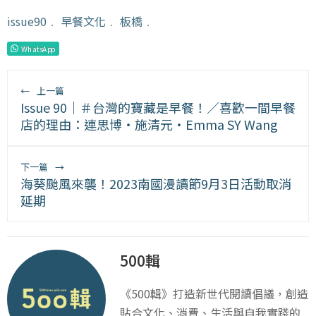
issue90
﹒
早餐文化
﹒
板橋
﹒
WhatsApp
←
上一篇
Issue 90｜＃台灣的寶藏是早餐！／喜歡一間早餐
店的理由：連思博・施清元・Emma SY Wang
下一篇
→
海葵颱風來襲！2023南國漫讀節9月3日活動取消
延期
500輯
《500輯》打造新世代閱讀倡議，創造
貼合文化、消費、生活與自我實踐的