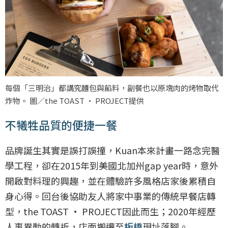
每個「三明治」都講究麵包與餡料，副餐也以原塊肉的烤物取代
炸物。 圖／the TOAST · PROJECT提供
不犧牲品質的便捷一餐
品牌誕生其實是誤打誤撞，Kuan本來計畫一路念完醫
學工程，卻在2015年到美國北加州gap year時，意外
開啟對料理的興趣，並在體驗許多風格店家後累積自
身心得。回台後協助友人將家中事業的傳統早餐店轉
型，the TOAST · PROJECT因此而生；2020年經歷
人事異動的轉折，店面搬遷至
板橋
現址落腳。