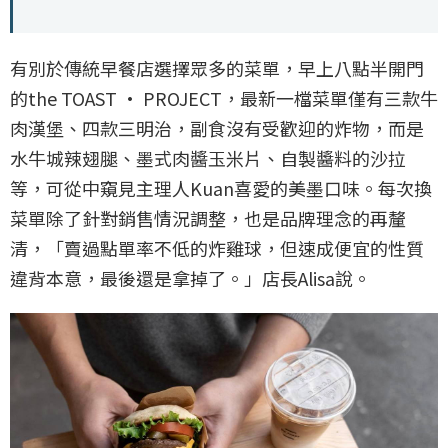
有別於傳統早餐店選擇眾多的菜單，早上八點半開門
的the TOAST · PROJECT，最新一檔菜單僅有三款牛
肉漢堡、四款三明治，副食沒有受歡迎的炸物，而是
水牛城辣翅腿、墨式肉醬玉米片、自製醬料的沙拉
等，可從中窺見主理人Kuan喜愛的美墨口味。每次換
菜單除了針對銷售情況調整，也是品牌理念的再釐
清，「賣過點單率不低的炸雞球，但速成便宜的性質
違背本意，最後還是拿掉了。」店長Alisa說。