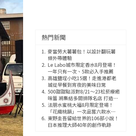
熱門新聞
麥當勞大薯薯包！以設計翻玩薯
條外帶體驗
Le Labo城市限定香水8月登場！
一年只有一次、5款必入手推薦
高雄鹽埕小吃15選！走進港都老
城從早餐到宵夜的美味日常
500甜甜點派對8/21～23松菸療癒
味蕾 將集結多間排隊名店 打造靈
感創意的舞台
法朋水蜜桃大福8月限定登場！
「花織桃韻」一次品嘗六款水蜜
桃花果大福
東野圭吾留給世界的106部小說！
日本推理大師40年的創作軌跡