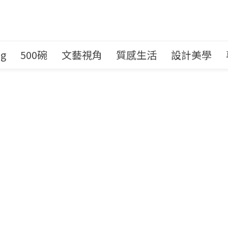
ng
500碗
文藝視角
質感生活
設計美學