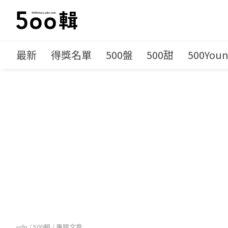
最新
得獎名單
500盤
500甜
500You
udn
/
500輯
/
專題文章