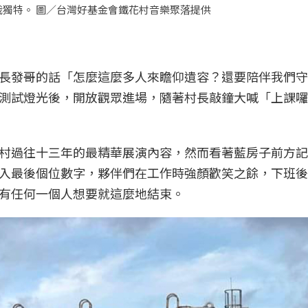
獨特。 圖／台灣好基金會鐵花村音樂聚落提供
長發哥的話「怎麼這麼多人來瞻仰遺容？還要陪伴我們守
測試燈光後，開放觀眾進場，隨著村長敲鐘大喊「上課囉
村過往十三年的最精華展演內容，然而看著藍房子前方記
入最後個位數字，夥伴們在工作時強顏歡笑之餘，下班後
有任何一個人想要就這麼地結束。