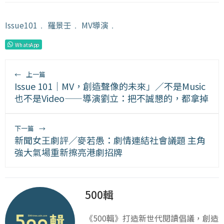
Issue101
﹒
羅景壬
﹒
MV導演
﹒
WhatsApp
←
上一篇
Issue 101｜MV，創造聲像的未來」／不是Music
也不是Video——導演劉立：把不誠懇的，都拿掉
下一篇
→
新聞女王劇評／麥若愚：劇情連結社會議題 主角
強大氣場重新擦亮港劇招牌
500輯
《500輯》打造新世代閱讀倡議，創造