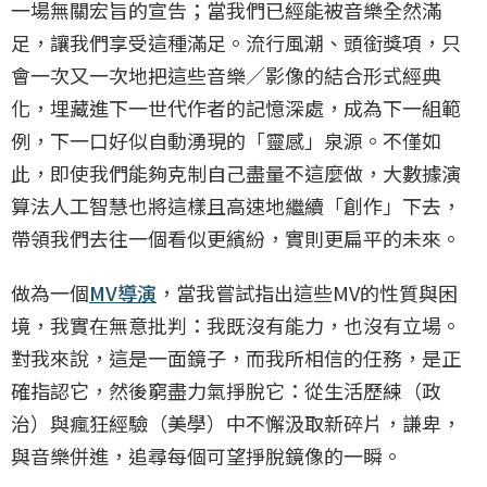
一場無關宏旨的宣告；當我們已經能被音樂全然滿
足，讓我們享受這種滿足。流行風潮、頭銜獎項，只
會一次又一次地把這些音樂／影像的結合形式經典
化，埋藏進下一世代作者的記憶深處，成為下一組範
例，下一口好似自動湧現的「靈感」泉源。不僅如
此，即使我們能夠克制自己盡量不這麼做，大數據演
算法人工智慧也將這樣且高速地繼續「創作」下去，
帶領我們去往一個看似更繽紛，實則更扁平的未來。
做為一個
MV導演
，當我嘗試指出這些MV的性質與困
境，我實在無意批判：我既沒有能力，也沒有立場。
對我來說，這是一面鏡子，而我所相信的任務，是正
確指認它，然後窮盡力氣掙脫它：從生活歷練（政
治）與瘋狂經驗（美學）中不懈汲取新碎片，謙卑，
與音樂併進，追尋每個可望掙脫鏡像的一瞬。