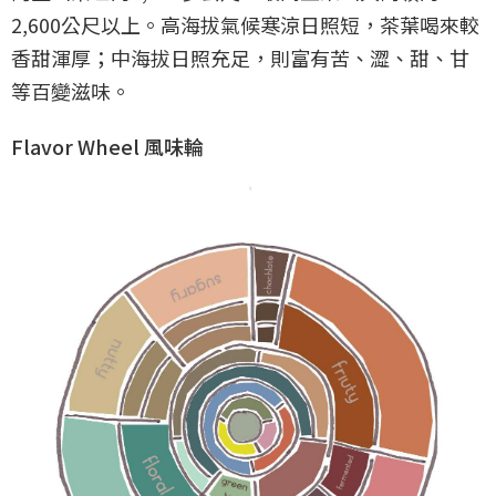
2,600公尺以上。高海拔氣候寒涼日照短，茶葉喝來較
香甜渾厚；中海拔日照充足，則富有苦、澀、甜、甘
等百變滋味。
Flavor Wheel 風味輪