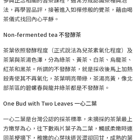
法，再學習品評，接著進入如禪修般的覺茶，藉由喝
茶儀式找回內心平靜。
Non-fermented tea 不發酵茶
茶葉依照發酵程度（正式說法為兒茶素氧化程度）及
茶葉與茶湯色澤，分為綠茶、黃茶、白茶、烏龍茶、
紅茶和黑茶。所謂的不發酵茶，就是採收後馬上加熱
殺青使其不再氧化，茶葉明亮帶綠，茶湯亮黃，像北
部茶區的碧螺春與龍井綠茶都是不發酵茶。
One Bud with Two Leaves 一心二葉
一心二葉是台灣公認的採茶標準，未摘採的茶葉最上
方嫩芽為心，往下數兩片葉子為二葉，觸感柔嫩時連
同茶梗摘下，稚嫩的心芽味道苦澀卻回甘，成熟的葉