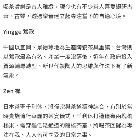
喝茶賞樂是古人雅緻，現今也有不少茶人喜愛鑽研古
蕭、古琴，透過樂音建立起專注當下的自適心境。
Yingge 鶯歌
中國以宜興、景德等地為生產陶瓷茶具重鎮，台灣則
以鶯歌最為有名。產業一度沒落後，近年在政府投入
資源輔導轉型、新世代製陶人的思維與作法下有了新
氣象。
Zen 禪
日本茶聖千利休，將禪宗與茶道精神結合，有別於當
時貴族流行華麗的茶宴儀式，千利休打造僅有兩塊榻
榻米、需穿過低矮通道的簡樸茶室，將喝茶回歸為專
注在我、人人皆可享受的日常之事。