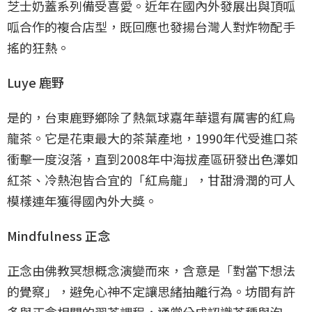
芝士奶蓋系列備受喜愛。近年在國內外發展出與頂呱
呱合作的複合店型，既回應也發揚台灣人對炸物配手
搖的狂熱。
Luye 鹿野
是的，台東鹿野鄉除了熱氣球嘉年華還有厲害的紅烏
龍茶。它是花東最大的茶葉產地，1990年代受進口茶
衝擊一度沒落，直到2008年中海拔產區研發出色澤如
紅茶、冷熱泡皆合宜的「紅烏龍」，甘甜滑潤的可人
模樣連年獲得國內外大獎。
Mindfulness 正念
正念由佛教冥想概念演變而來，含意是「對當下想法
的覺察」，避免心神不定讓思緒抽離行為。坊間有許
多與正念相關的習茶課程，通常分成認識茶種與泡