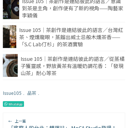
Issue 105｜茶創作是連結彼此的語言／意識
到茶是主角，創作便有了新的視角——陶藝家
李穎儀
Issue 105｜茶創作是連結彼此的語言／台灣紅
茶、煙燻龍眼，蒸餾出威士忌般木燻茶香——
「S.C Lab仃杉」的茶酒實驗
Issue 105｜茶創作是連結彼此的語言／從蒸橘
子獲靈感，野放黃茶有溫暖奶調花香：「發現
山茶」耐心等茶
Issue105
﹒
品茶
﹒
WhatsApp
←
上一篇
「貧窮人的台北：轉運站」 MoCA Studio登場！