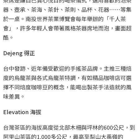
器、壺承、茶海、茶針、茶則、品杯、花器⋯⋯等集
於一桌。南投世界茶業博覽會每年舉辦的「千人茶
會」，許多年輕人會帶著風格茶器席地而泡，畫面超
酷。
Dejeng 得正
台中發跡、近年備受歡迎的手搖茶品牌。主推三種焙
度的烏龍茶與各式烏龍茶特調，有如精品咖啡店可選
擇不同焙度咖啡豆的概念，能喝出製茶手法造就的風
味差異。
Elevation 海拔
台灣茶區的海拔高度從北部木柵與坪林的600公尺，到
阿里山茶區的1,000多公尺，最高至梨山大禹嶺的