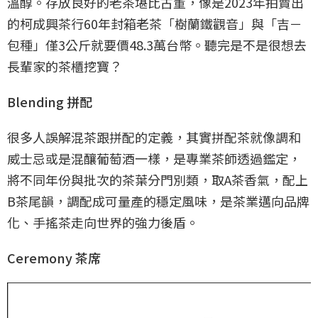
溫醇。存放良好的老茶堪比古董，像是2023年拍賣出
的柯成興茶行60年封箱老茶「樹蘭鐵觀音」與「吉－
包種」僅3公斤就要價48.3萬台幣。聽完是不是很想去
長輩家的茶櫃挖寶？
Blending 拼配
很多人誤解混茶跟拼配的定義，其實拼配茶就像調和
威士忌或是混釀葡萄酒一樣，是專業茶師透過鑑定，
將不同年份與批次的茶葉分門別類，取A茶香氣，配上
B茶尾韻，調配成可量產的穩定風味，是茶業邁向品牌
化、手搖茶走向世界的強力後盾。
Ceremony 茶席