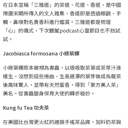
在日本並稱「三雅道」的茶道、花道、香道，是中國
隋唐宋期所傳入的文人雅集，香道即是透過眼觀、手
觸、鼻嗅對名貴香料進行鑑賞。三雅道都是梳理
「心」的儀式，下次聽膩podcast心靈節目也不妨試
試。
Jacobiasca formosana 小綠葉蟬
小綠葉蟬原本被視為害蟲，以吸吸取茶葉或茶芽汁液
維生，沒想到這些捲曲、生長遲滯的葉芽做成烏龍茶
後風味驚人，並帶有天然蜜香，得到「東方美人茶」
美名。從害蟲變身保育大使的轉折極妙。
Kung fu Tea 功夫茶
在美國比台灣更火紅的連鎖手搖茶品牌，加料奶茶與