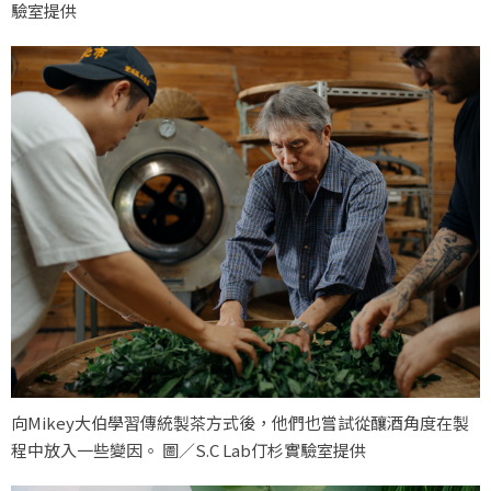
驗室提供
向Mikey大伯學習傳統製茶方式後，他們也嘗試從釀酒角度在製
程中放入一些變因。 圖／S.C Lab仃杉實驗室提供