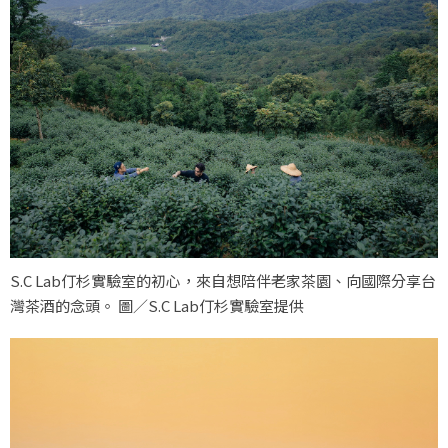
S.C Lab仃杉實驗室的初心，來自想陪伴老家茶園、向國際分享台
灣茶酒的念頭。 圖／S.C Lab仃杉實驗室提供