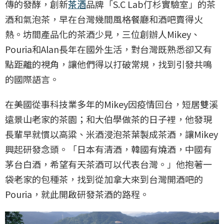
傳的發酵，創新
茶酒
品牌「S.C Lab仃杉實驗室」的茶
酒和氣泡茶，早在台灣幾間風格餐廳和酒吧賣得火
熱。坊間產品化的茶酒少見，三位創辦人Mikey、
Pouria和Alan長年在國外生活，對台灣既熟悉卻又有
點距離的視角，讓他們得以打破常規，找到引發共鳴
的國際語言。
在美國從事科技業多年的Mikey因疫情回台，短居雙溪
遠景山老家的茶園；和大伯學做茶的日子裡，他發現
長輩早就慣以高粱、米酒浸泡茶葉製成茶酒，讓Mikey
興起研發念頭。「日本有清酒，韓國有燒酒，中國有
茅台白酒，希望有天茶酒可以代表台灣。」他抱著一
袋老家的包種茶，找到從加拿大來到台灣開酒吧的
Pouria，就此開啟研發茶酒的路程。