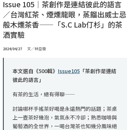
Issue 105｜茶創作是連結彼此的語言
／台灣紅茶、煙燻龍眼，蒸餾出威士忌
般木燻茶香——「S.C Lab仃杉」的茶
酒實驗
2024/04/27
文／林亞璇
本文選自《500輯》
Issue105
「茶創作是連結
彼此的語言」
有茶的生活，總有得聊——
討論哪杯手搖茶好喝是永遠熱門的話題；茶桌
上一壺茶好幾泡，氣氛永不冷卻；熟悉咖啡與
葡萄酒的全世界，一喝台灣茶也知幾分風味絕