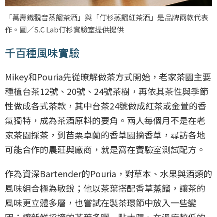
「萬壽鐵觀音蒸餾茶酒」與「仃杉蒸餾紅茶酒」是品牌兩款代表
作。圖／S.C Lab仃杉實驗室提供提供
千百種風味實驗
Mikey和Pouria先從暸解做茶方式開始，老家茶園主要
種植台茶12號、20號、24號茶樹，再依其茶性與季節
性做成各式茶款，其中台茶24號做成紅茶或金萱的香
氣獨特，成為茶酒原料的要角。兩人每個月不是在老
家茶園採茶，到苗栗卓蘭的香草園摘香草，尋訪各地
可能合作的農莊與廠商，就是窩在實驗室測試配方。
作為資深Bartender的Pouria，對草本、水果與酒類的
風味組合極為敏銳；他以茶葉搭配香草蒸餾，讓茶的
風味更立體多層，也嘗試在製茶環節中放入一些變