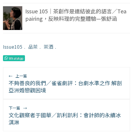
Issue 105｜茶創作是連結彼此的語言／Tea
pairing，反映料理的完整體驗—張舒涵
Issue105
﹒
品茶
﹒
茶酒
﹒
WhatsApp
←
上一篇
不夠善良的我們／雀雀劇評：台劇水準之作 解剖
亞洲婚戀觀困境
下一篇
→
文化觀察者于國華／趴利趴利：會計師的永續冰
淇淋