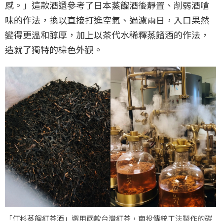
感。」這款酒還參考了日本蒸餾酒後靜置、削弱酒嗆
味的作法，換以直接打進空氣、過濾兩日，入口果然
變得更溫和醇厚，加上以茶代水稀釋蒸餾酒的作法，
造就了獨特的棕色外觀。
「仃杉蒸餾紅茶酒」選用兩款台灣紅茶，南投傳統工法製作的碳