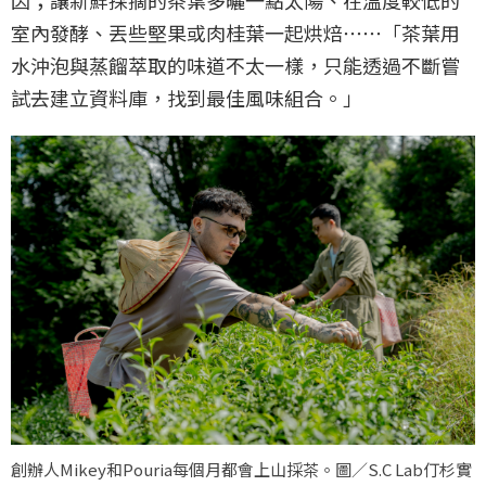
因；讓新鮮採摘的茶葉多曬一點太陽、在溫度較低的
室內發酵、丟些堅果或肉桂葉一起烘焙⋯⋯「茶葉用
水沖泡與蒸餾萃取的味道不太一樣，只能透過不斷嘗
試去建立資料庫，找到最佳風味組合。」
創辦人Mikey和Pouria每個月都會上山採茶。圖／S.C Lab仃杉實