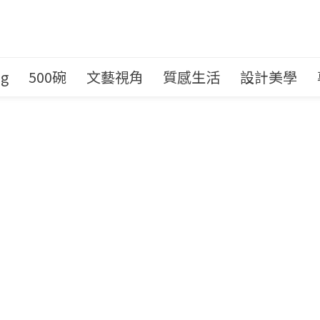
ng
500碗
文藝視角
質感生活
設計美學