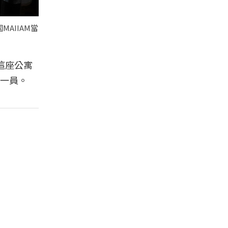
AIIAM當
這座公寓
一員。