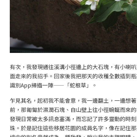
有次，我發現通往溪溝小徑邊上的大石塊，有小喇叭
面走來的我招手。回家後我把那天的收穫全數插到瓶
識別App掃描一陣——「蛇根草」。
乍見其名，起初我不能會意，我一邊翻土，一邊想著
前，那匍匐於濕潤石塊、自山壁上往小徑蜿蜒而來的
發現日常被太多訊息塞滿，而忘記了許多靈動的時刻
珠。於是記住這些移居花園的成員名字，像在記住那些
境中的別名竟然成為一種啟發，跳出我的主觀眼睛，