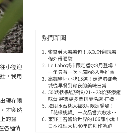
熱門新聞
麥當勞大薯薯包！以設計翻玩薯
條外帶體驗
Le Labo城市限定香水8月登場！
往小徑迎
一年只有一次、5款必入手推薦
壯，我用
高雄鹽埕小吃15選！走進港都老
城從早餐到宵夜的美味日常
500甜甜點派對8/21～23松菸療癒
味蕾 將集結多間排隊名店 打造靈
出現在眼
感創意的舞台
法朋水蜜桃大福8月限定登場！
，才突然
「花織桃韻」一次品嘗六款水蜜
上的露
桃花果大福
東野圭吾留給世界的106部小說！
日本推理大師40年的創作軌跡
在各種情