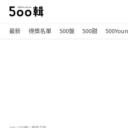
最新
得獎名單
500盤
500甜
500You
udn
/
500輯
/
專題文章