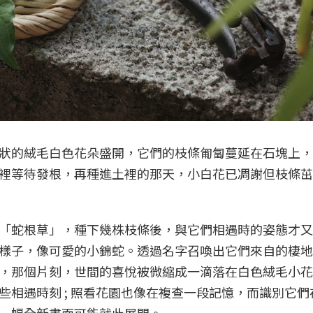
狀的絨毛白色花朵盛開，它們的枝條匍匐蔓延在石塊上，
裡等待發根，再種進土裡的那天，小白花已凋謝但枝條茁
「蛇根草」，種下幾株枝條後，與它們相遇時的姿態才又
樣子，像可愛的小錦蛇。透過名字召喚出它們來自的棲地
，那個片刻，世間的喜悅被微縮成一滴落在白色絨毛小花
相遇時刻 ; 照看花園也像在複查一段記憶，而識別它們
一幅全新畫面可能就此展開。