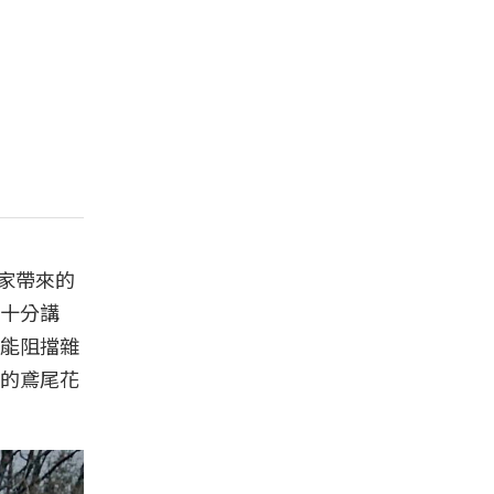
舊家帶來的
十分講
能阻擋雜
的鳶尾花