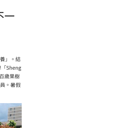
不一
養」。結
「Sheng
棵百歲果樹
員。暑假