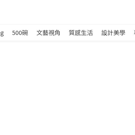
ng
500碗
文藝視角
質感生活
設計美學