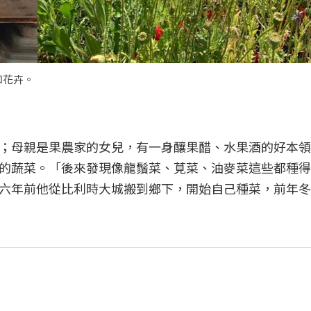
和花卉。
；母親是果農家的女兒，有一身釀果醋、水果酒的好本領
的蔬菜。「後來發現像龍鬚菜、莧菜、油麥菜這些都種得
六年前他從比利時大城搬到鄉下，開始自己種菜，前年冬