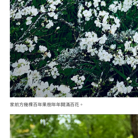
家前方幾棵百年果樹年年開滿百花。