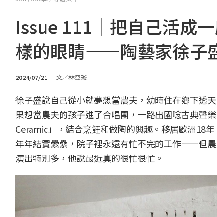
Issue 111｜把自己
樣的眼睛——陶藝家徐子
2024/07/21
文／林亞璇
徐子盛說自己從小就夢想當農夫，幼時住在鄉下透天
果想當農夫的孩子進了合唱團，一路出國唸古典聲樂，
Ceramic」，結合烹飪和做陶的興趣。移居歐洲
年年結實纍纍，院子裡永遠有忙不完的工作——但農
演出特別多，他說最近真的很忙很忙。