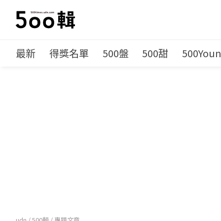
最新
得獎名單
500盤
500甜
500You
udn
/
500輯
/
專題文章