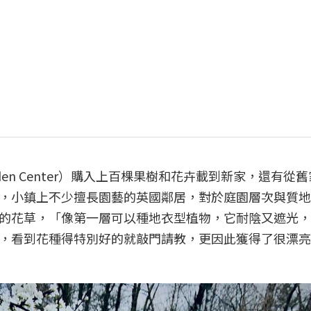
en Center）購入上百棵果樹和花卉載到新家，還有從
，小鎮上不少擅長園藝的英國鄰居，對於庭園層次與質地
的花草，「像第一層可以種地衣型植物，它耐陰又遮光，
，看到花種得特別好的就敲門請教，更因此獲得了很漂亮