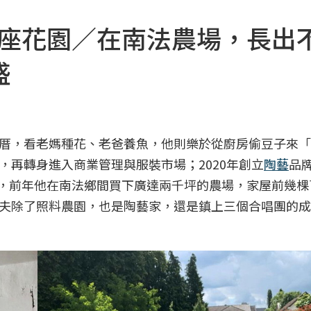
活成一座花園／在南法農場，長出
盛
厝，看老媽種花、老爸養魚，他則樂於從廚房偷豆子來「
再轉身進入商業管理與服裝市場；2020年創立
陶藝
品牌
18年，前年他在南法鄉間買下廣達兩千坪的農場，家屋前幾
夫除了照料農園，也是陶藝家，還是鎮上三個合唱團的成