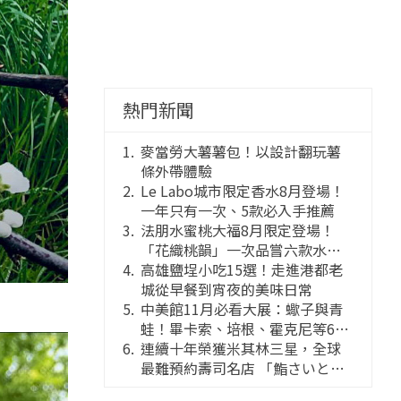
熱門新聞
麥當勞大薯薯包！以設計翻玩薯
條外帶體驗
Le Labo城市限定香水8月登場！
一年只有一次、5款必入手推薦
法朋水蜜桃大福8月限定登場！
「花織桃韻」一次品嘗六款水蜜
桃花果大福
高雄鹽埕小吃15選！走進港都老
城從早餐到宵夜的美味日常
中美館11月必看大展：蠍子與青
蛙！畢卡索、培根、霍克尼等66
件國巨典藏亮相
連續十年榮獲米其林三星，全球
最難預約壽司名店 「鮨さいと
う」首度來台 攜手「鮨 金子」打