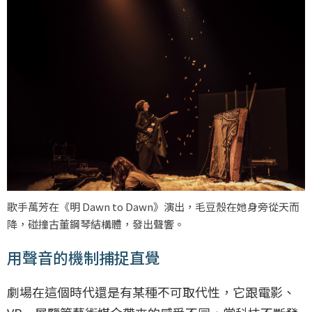
歌手萬芳在《明 Dawn to Dawn》演出，毛豆殼在她身旁從天而
降，碰撞古董鋼琴結構體，發出聲響。
用聲音的機制捕捉直覺
劇場在這個時代還是有某種不可取代性，它跟電影、