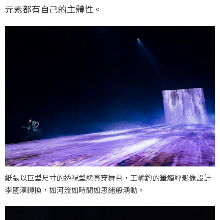
元素都有自己的主體性。
紙張以巨型尺寸的透視型態貫穿舞台，王榆鈞的筆觸經影像設計
李國漢轉換，如河流如時間如思緒般湧動。