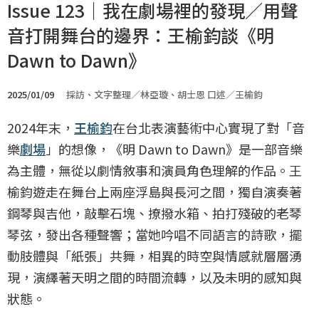
Issue 123｜我在劇場裡的發現／用聲
音打開舞台的邊界：王榆鈞談《明
Dawn to Dawn》
2025/01/09
採訪、文字整理／林亞璇、胡士恩 口述／王榆鈞
2024年末，
王榆鈞
在台北表演藝術中心實現了對「音
樂
劇場
」的想像，《明 Dawn to Dawn》是一部音樂
為主體，無從以劇情敘事和演員角色理解的作品。王
榆鈞遊走在舞台上兩座浮島與長河之間，獨自演奏著
鋼琴與吉他，敲擊石塊、撩撥水箱、拍打殘破的老琴
琴弦，發出各種聲響；當她吟唱不同語言的詩歌，擺
動肢體與「紙張」共舞，相異的時空與情感就層層湧
現，演繹著天明之間的時間流轉，以及未明的感知與
狀態。