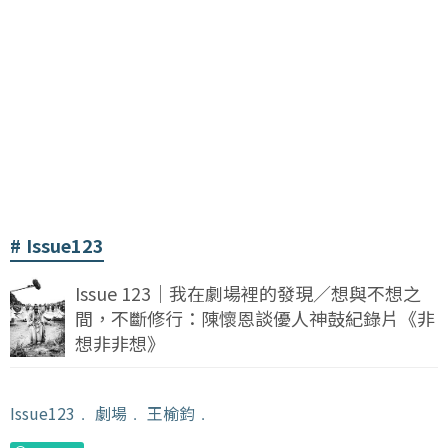
Issue123
Issue 123｜我在劇場裡的發現／想與不想之
間，不斷修行：陳懷恩談優人神鼓紀錄片《非
想非非想》
Issue123
﹒
劇場
﹒
王榆鈞
﹒