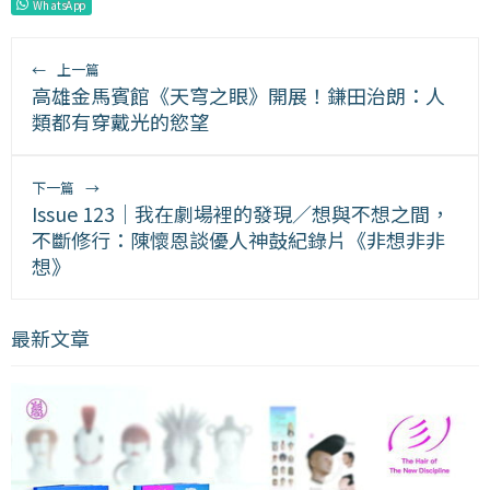
WhatsApp
←
上一篇
高雄金馬賓館《天穹之眼》開展！鎌田治朗：人
類都有穿戴光的慾望
下一篇
→
Issue 123｜我在劇場裡的發現／想與不想之間，
不斷修行：陳懷恩談優人神鼓紀錄片《非想非非
想》
最新文章