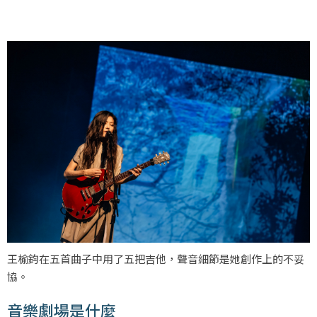
王榆鈞在五首曲子中用了五把吉他，聲音細節是她創作上的不妥
協。
音樂劇場是什麼