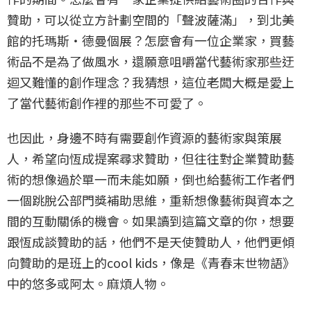
贊助，可以從立方計劃空間的「聲波薩滿」，到北美
館的托瑪斯・德曼個展？怎麼會有一位企業家，買藝
術品不是為了做風水，還願意咀嚼當代藝術家那些迂
迴又難懂的創作理念？我猜想，這位老闆大概是愛上
了當代藝術創作裡的那些不可愛了。
也因此，身邊不時有需要創作資源的藝術家與策展
人，希望向恆成提案尋求贊助，但往往對企業贊助藝
術的想像過於單一而未能如願，倒也給藝術工作者們
一個跳脫公部門獎補助思維，重新想像藝術與資本之
間的互動關係的機會。如果讀到這篇文章的你，想要
跟恆成談贊助的話，他們不是天使贊助人，他們更傾
向贊助的是班上的cool kids，像是《青春末世物語》
中的悠多或阿太。麻煩人物。