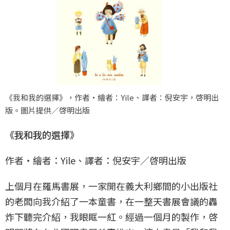
《我和我的選擇》，作者・繪者：Yile、譯者：倪安宇，啓明出
版。圖片提供／啓明出版
《我和我的選擇》
作者・繪者：Yile、譯者：倪安宇／啓明出版
上個月在羅馬書展，一家開在義大利鄉間的小出版社
的老闆向我介紹了一本童書，在一整天書展會議的轟
炸下聽完介紹，我眼眶一紅。經過一個月的製作，啓