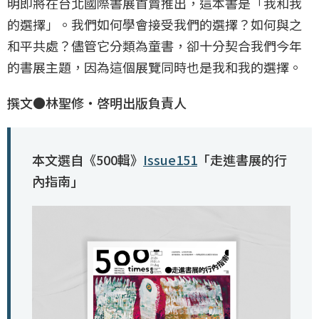
明即將在台北國際書展首賣推出，這本書是「我和我
的選擇」。我們如何學會接受我們的選擇？如何與之
和平共處？儘管它分類為童書，卻十分契合我們今年
的書展主題，因為這個展覽同時也是我和我的選擇。
撰文●林聖修・啓明出版負責人
本文選自《500輯》
Issue151
「走進書展的行
內指南」