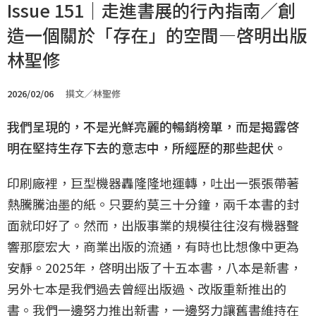
Issue 151｜走進書展的行內指南／創
造一個關於「存在」的空間—啓明出版
林聖修
2026/02/06
撰文／林聖修
我們呈現的，不是光鮮亮麗的暢銷榜單，而是揭露啓
明在堅持生存下去的意志中，所經歷的那些起伏。
印刷廠裡，巨型機器轟隆隆地運轉，吐出一張張帶著
熱騰騰油墨的紙。只要約莫三十分鐘，兩千本書的封
面就印好了。然而，出版事業的規模往往沒有機器聲
響那麼宏大，商業出版的流通，有時也比想像中更為
安靜。2025年，啓明出版了十五本書，八本是新書，
另外七本是我們過去曾經出版過、改版重新推出的
書。我們一邊努力推出新書，一邊努力讓舊書維持在