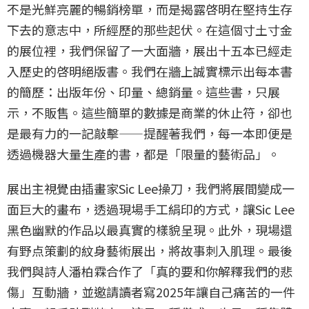
不是光鮮亮麗的暢銷榜單，而是揭露啓明在堅持生存
下去的意志中，所經歷的那些起伏。在這個寸土寸金
的展位裡，我們保留了一大面牆，展出十五本已經走
入歷史的啓明絕版書。我們在牆上誠實標示出每本書
的簡歷：出版年份、印量、總銷量。這些書，只展
示，不販售。這些簡單的數據是商業的休止符，卻也
是最有力的一記敲擊——提醒著我們，每一本即便是
透過機器大量生產的書，都是「限量的藝術品」。
展出主視覺由插畫家Sic Lee操刀，我們將展間變成一
面巨大的畫布，透過現場手工絹印的方式，讓Sic Lee
黑色幽默的作品以最真實的樣貌呈現。此外，現場還
有野点策劃的紋身藝術展出，將故事刺入肌理。最後
我們與詩人潘柏霖合作了「真的要和你解釋我們的悲
傷」互動牆，並邀請讀者寫2025年讓自己痛苦的一件