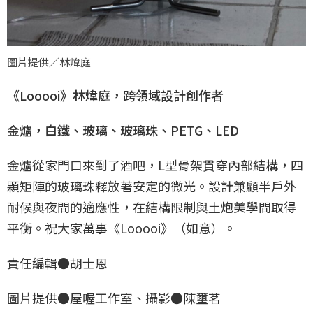
圖片提供／林煒庭
《Looooi》林煒庭，跨領域設計創作者
金爐，白鐵、玻璃、玻璃珠、PETG、LED
金爐從家門口來到了酒吧，L型骨架貫穿內部結構，四
顆矩陣的玻璃珠釋放著安定的微光。設計兼顧半戶外
耐候與夜間的適應性，在結構限制與土炮美學間取得
平衡。祝大家萬事《Looooi》（如意）。
責任編輯●胡士恩
圖片提供●屋喔工作室、攝影●陳璽茗