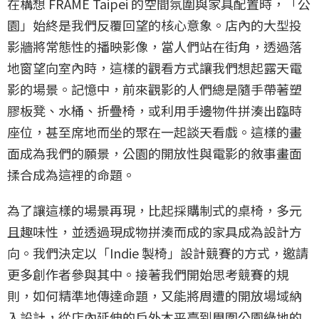
在構想 FRAME Taipei 的空間氛圍與家具配置時，「公
園」始終是我們反覆回望的核心意象。店內的大型投
影牆將常態性的播映影像，當人們站在街角，透過落
地窗望向室內時，這樣的觀看方式讓我們想起露天電
影的場景。記憶中，前來觀影的人們總是隨手帶著塑
膠板凳、水桶、折疊椅，或利用手邊物件拼湊出臨時
座位，甚至席地而坐的聚在一起談天看戲。這樣的畫
面成為我們的願景，公園的開放性與電影的敘事畫面
揉合成為這裡的命題。
為了讓這樣的場景再現，比起採購制式的桌椅，多元
且趣味性，並透過現成物拼湊而成的家具成為設計方
向。我們決定以「Indie 製椅」設計競賽的方式，邀請
更多創作者參與其中。接著我們開始思考競賽的規
則，如何精準地傳達命題，又能將周遭的開放場域納
入設計，從店內延伸的戶外木平臺到周圍公園綠地的