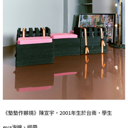
《墊墊作夥燒》陳宣宇，2001年生於台南，學生
eva泡棉、綁帶