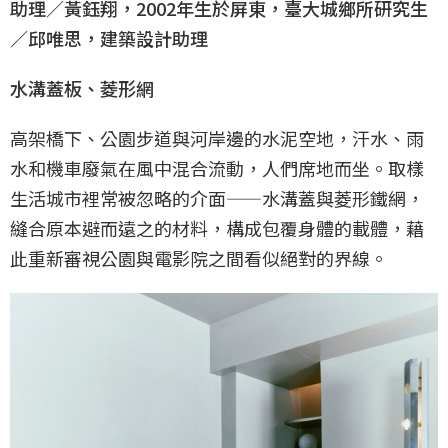
助理／黃鈺翔，2002年生於屏東，臺大城鄉所研究生
／邱唯思，建築設計助理
水溝蓋板、菱形網
高架橋下、公園步道與河岸邊的水泥空地，汗水、雨
水和機車廢氣在風中混合流動，人們席地而坐。取樣
生活城市裡常被忽略的介面——水溝蓋與菱形鐵網，
縫合原本避而遠之的材料，構成包覆身體的載體，藉
此重新審視公園與電影院之間看似絕對的界線。