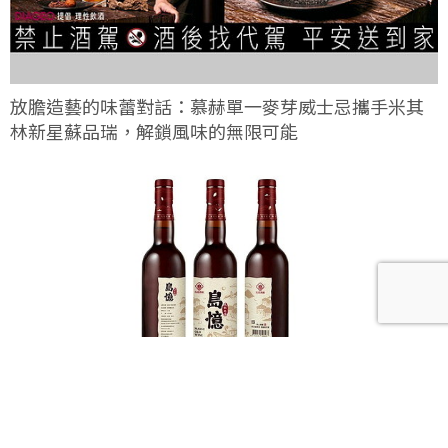
放膽造藝的味蕾對話：慕赫單一麥芽威士忌攜手米其
林新星蘇品瑞，解鎖風味的無限可能
馬祖酒廠全新力作「島憶老酒」，讓風土與歲月在舌