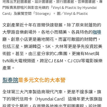
地推出烹飪圖書館、設計圖書館、旅行圖書館、音樂圖書館、專
門販賣黑膠唱片與影音光碟的「Vinyl & Plastic by Hyundai
Card」及展覽空間「Storage」。 圖／Vinyl & Plastic
文創產業近十年在首爾快速發展，除了原來就蓬勃的
大學路音樂劇場外，各地小而精美、各具特色的
咖啡
廳、創意小店更是遍地開花。而富可敵國的財閥們，
包括三星、錦湖韓亞、SK、大林等更是爭先投資起美
術館。甚至，由三星分家的CJ集團，更擁有Mnet與
tvN兩大電視頻道，跨足CJ E&M、CJ CGV等電影娛樂
產業。
梨泰院
是多元文化的大本營
全球第三大汽車製造商現代汽車，更是不遑多讓，旗
下的現代信用卡（Hyundai Card）這幾年更大張旗鼓
投資文化藝術，在首爾各地推出烹飪圖書館、設計圖