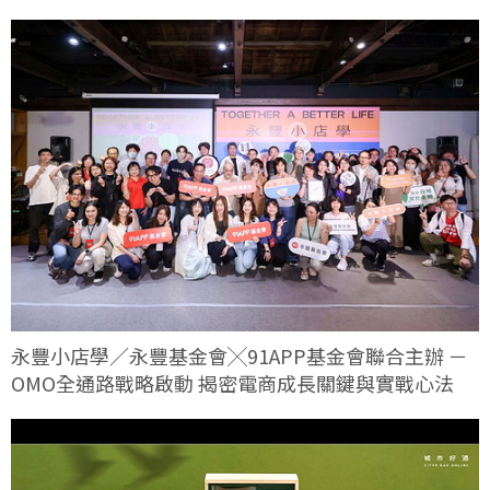
永豐小店學／永豐基金會╳91APP基金會聯合主辦 －
OMO全通路戰略啟動 揭密電商成長關鍵與實戰心法