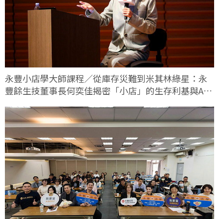
永豐小店學大師課程／從庫存災難到米其林綠星：永
豐餘生技董事長何奕佳揭密「小店」的生存利基與AI
轉型實戰