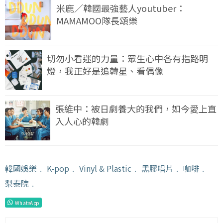
米鹿／韓國最強藝人youtuber：
MAMAMOO隊長頌樂
切勿小看迷的力量：眾生心中各有指路明
燈，我正好是追韓星、看偶像
張維中：被日劇養大的我們，如今愛上直
入人心的韓劇
韓國娛樂
﹒
K-pop
﹒
Vinyl & Plastic
﹒
黑膠唱片
﹒
咖啡
﹒
梨泰院
﹒
WhatsApp