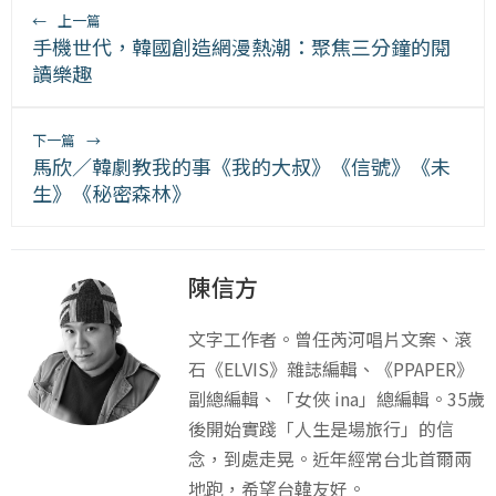
←
上一篇
手機世代，韓國創造網漫熱潮：聚焦三分鐘的閱
讀樂趣
下一篇
→
馬欣／韓劇教我的事《我的大叔》《信號》《未
生》《秘密森林》
陳信方
文字工作者。曾任芮河唱片文案、滾
石《ELVIS》雜誌編輯、《PPAPER》
副總編輯、「女俠 ina」總編輯。35歲
後開始實踐「人生是場旅行」的信
念，到處走晃。近年經常台北首爾兩
地跑，希望台韓友好。