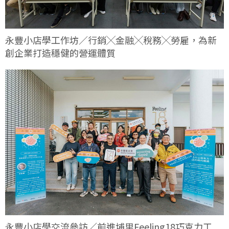
永豐小店學工作坊／行銷╳金融╳稅務╳勞雇，為新
創企業打造穩健的營運體質
永豐小店學交流參訪／前進埔里Feeling18巧克力工