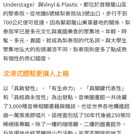
Understage）與Vinyl & Plastic，都位於首爾龍山區
的黎泰院。從地鐵6號線梨泰院站3號出口，步行不到
700公尺便可抵達。因為緊鄰龍山美軍基地的關係，梨
泰院早已是多元文化與異國美食的聚集地，年輕、時
髦、多元、異國，就成為梨泰院的代名詞。與大學生
聚集地弘大的街頭潮流不同，梨泰院則是多了點成熟
有個性的奇幻國度。
沈浸式體驗更讓人上癮
以「具啟發性」、「有生命力」、「具關鍵代表性」
和「具經典永恆性」為出發點，音樂圖書館一共收藏
了3,000種音樂相關書籍與雜誌，也從世界各地購進超
過一萬張黑膠唱片，這裡面包括了50年代後逾250張珍
稀絕版專輯。除了一樓的咖啡廳、二樓的圖書館外，
戶外場地也經常舉辦小型活動。平常不開放的地下