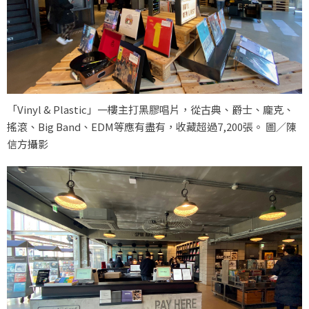
「Vinyl & Plastic」一樓主打黑膠唱片，從古典、爵士、龐克、
搖滾、Big Band、EDM等應有盡有，收藏超過7,200張。 圖／陳
信方攝影