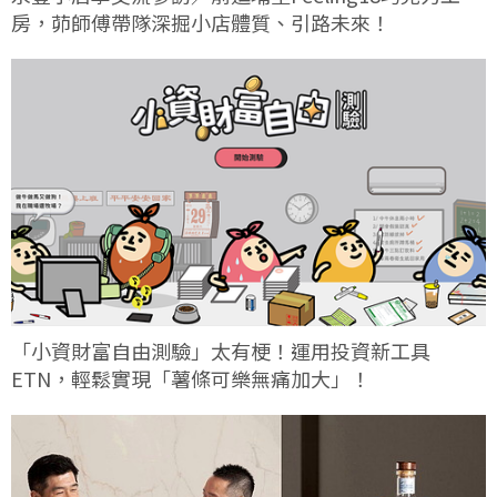
房，茆師傅帶隊深掘小店體質、引路未來！
「小資財富自由測驗」太有梗！運用投資新工具
ETN，輕鬆實現「薯條可樂無痛加大」！