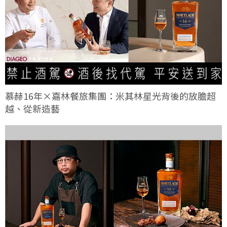
慕赫16年×嘉林餐旅集團：米其林星光背後的放膽超
越、從新造藝