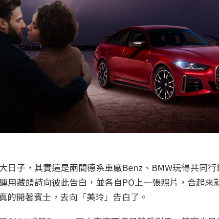
日子，其實這是兩間德系車廠Benz、BMW玩得共同行
運用藏頭詩向彼此告白，並各自PO上一張照片，合起來
」真的開著賓士，去向「美玲」告白了。