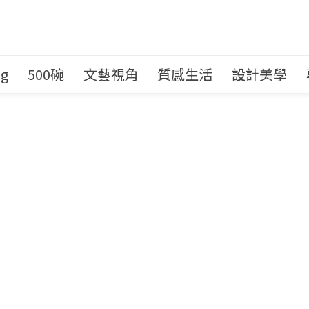
ng
500碗
文藝視角
質感生活
設計美學