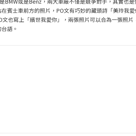
BMW或是Benz，兩大車廠不僅是競爭對手，其實也是
站在賓士車前方的照片，PO文有巧妙的藏頭詩「美玲我愛
PO文也寫上「繽世我愛你」，兩張照片可以合為一張照片
的台語。