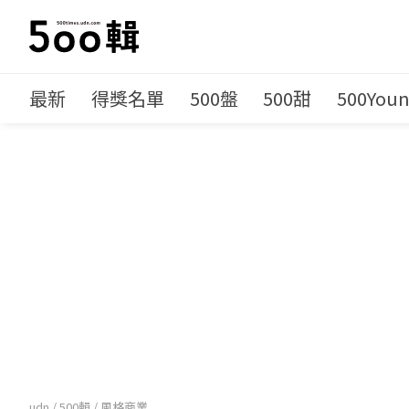
最新
得獎名單
500盤
500甜
500You
udn
/
500輯
/
風格商業