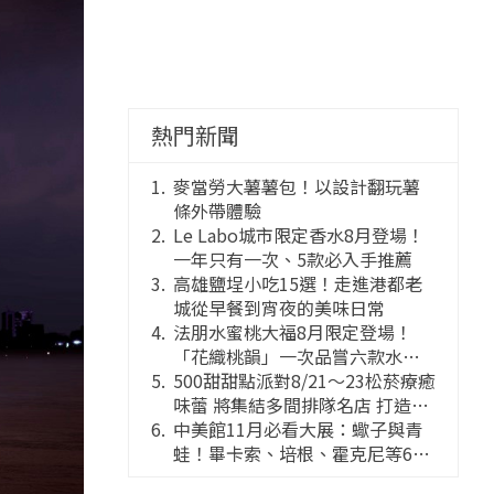
熱門新聞
麥當勞大薯薯包！以設計翻玩薯
條外帶體驗
Le Labo城市限定香水8月登場！
一年只有一次、5款必入手推薦
高雄鹽埕小吃15選！走進港都老
城從早餐到宵夜的美味日常
法朋水蜜桃大福8月限定登場！
「花織桃韻」一次品嘗六款水蜜
桃花果大福
500甜甜點派對8/21～23松菸療癒
味蕾 將集結多間排隊名店 打造靈
感創意的舞台
中美館11月必看大展：蠍子與青
蛙！畢卡索、培根、霍克尼等66
件國巨典藏亮相