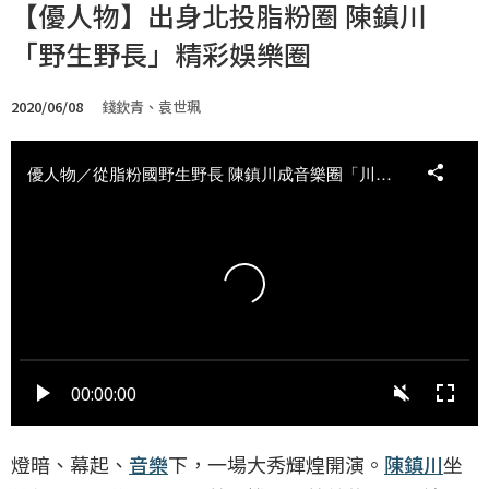
【優人物】出身北投脂粉圈 陳鎮川
「野生野長」精彩娛樂圈
2020/06/08
錢欽青、袁世珮
燈暗、幕起、
音樂
下，一場大秀輝煌開演。
陳鎮川
坐