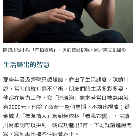
陳鎮川從小就「不怕被罵」，勇於接受挑戰。圖／陳立凱攝影
生活磨出的智慧
那些年汲汲營營只想賺錢，磨出了生活態度。陳鎮川
說，當時的確有過不平衡，朋友們的生活多彩多姿，
他都在努力工作，寫「連環泡」劇本若當日被選用就
有2000元，他拚了命寫一整個星期，不讓出機會；從
金城武「標準情人」寫到蔡依林「看我72變」，陳鎮
川寫歌詞可以拚到一晚成功產出3首，下班就鑽進房間
寫，寫到再也撐不住睡著為止。