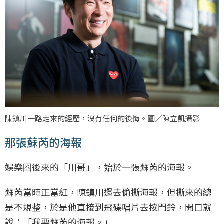
陳鎮川一路走來的經歷，沒有任何的後悔。圖／陳立凱攝影
那張蘇芮的海報
娛樂圈後來的「川哥」，始於一張蘇芮的海報。
蘇芮當時正當紅，陳鎮川還去偷撕海報，但撕來的總
是不規整，於是他直接到飛碟唱片去按門鈴，開口就
說：「我要蘇芮的海報。」