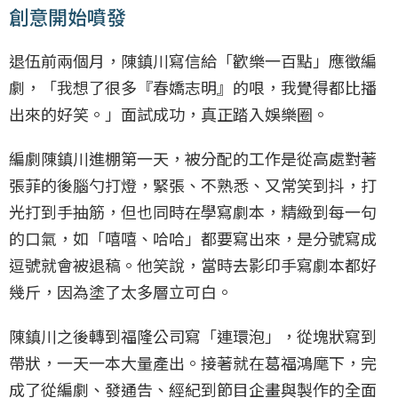
創意開始噴發
退伍前兩個月，陳鎮川寫信給「歡樂一百點」應徵編
劇，「我想了很多『春嬌志明』的哏，我覺得都比播
出來的好笑。」面試成功，真正踏入娛樂圈。
編劇陳鎮川進棚第一天，被分配的工作是從高處對著
張菲的後腦勺打燈，緊張、不熟悉、又常笑到抖，打
光打到手抽筋，但也同時在學寫劇本，精緻到每一句
的口氣，如「嘻嘻、哈哈」都要寫出來，是分號寫成
逗號就會被退稿。他笑說，當時去影印手寫劇本都好
幾斤，因為塗了太多層立可白。
陳鎮川之後轉到福隆公司寫「連環泡」，從塊狀寫到
帶狀，一天一本大量產出。接著就在葛福鴻麾下，完
成了從編劇、發通告、經紀到節目企畫與製作的全面