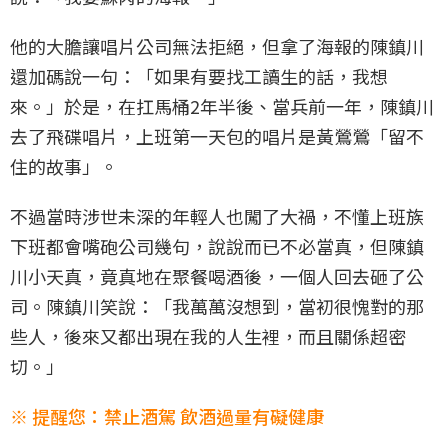
他的大膽讓唱片公司無法拒絕，但拿了海報的陳鎮川
還加碼說一句：「如果有要找工讀生的話，我想
來。」於是，在扛馬桶2年半後、當兵前一年，陳鎮川
去了飛碟唱片，上班第一天包的唱片是黃鶯鶯「留不
住的故事」。
不過當時涉世未深的年輕人也闖了大禍，不懂上班族
下班都會嘴砲公司幾句，說說而已不必當真，但陳鎮
川小天真，竟真地在聚餐喝酒後，一個人回去砸了公
司。陳鎮川笑說：「我萬萬沒想到，當初很愧對的那
些人，後來又都出現在我的人生裡，而且關係超密
切。」
※ 提醒您：禁止酒駕 飲酒過量有礙健康