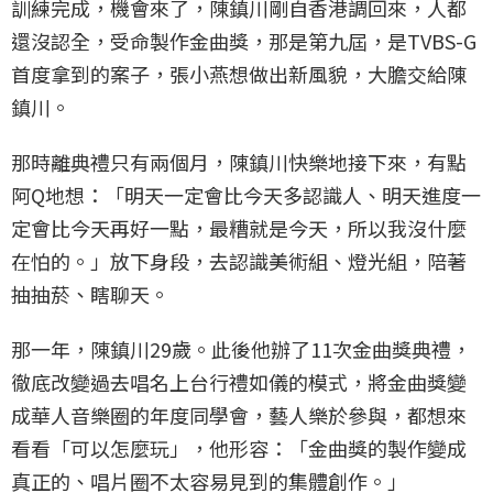
訓練完成，機會來了，陳鎮川剛自香港調回來，人都
還沒認全，受命製作金曲獎，那是第九屆，是TVBS-G
首度拿到的案子，張小燕想做出新風貌，大膽交給陳
鎮川。
那時離典禮只有兩個月，陳鎮川快樂地接下來，有點
阿Q地想：「明天一定會比今天多認識人、明天進度一
定會比今天再好一點，最糟就是今天，所以我沒什麼
在怕的。」放下身段，去認識美術組、燈光組，陪著
抽抽菸、瞎聊天。
那一年，陳鎮川29歲。此後他辦了11次金曲獎典禮，
徹底改變過去唱名上台行禮如儀的模式，將金曲獎變
成華人音樂圈的年度同學會，藝人樂於參與，都想來
看看「可以怎麼玩」，他形容：「金曲獎的製作變成
真正的、唱片圈不太容易見到的集體創作。」