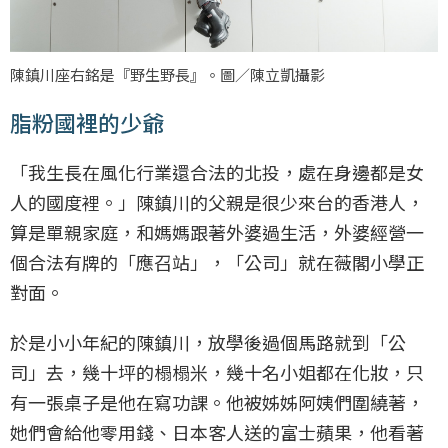
陳鎮川座右銘是『野生野長』。圖／陳立凱攝影
脂粉國裡的少爺
「我生長在風化行業還合法的北投，處在身邊都是女
人的國度裡。」陳鎮川的父親是很少來台的香港人，
算是單親家庭，和媽媽跟著外婆過生活，外婆經營一
個合法有牌的「應召站」，「公司」就在薇閣小學正
對面。
於是小小年紀的陳鎮川，放學後過個馬路就到「公
司」去，幾十坪的榻榻米，幾十名小姐都在化妝，只
有一張桌子是他在寫功課。他被姊姊阿姨們圍繞著，
她們會給他零用錢、日本客人送的富士蘋果，他看著