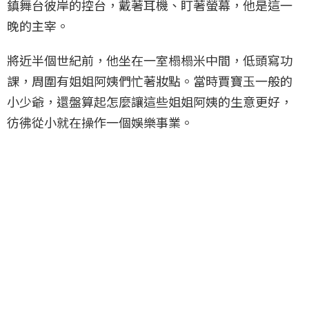
鎮舞台彼岸的控台，戴著耳機、盯著螢幕，他是這一
晚的主宰。
將近半個世紀前，他坐在一室榻榻米中間，低頭寫功
課，周圍有姐姐阿姨們忙著妝點。當時賈寶玉一般的
小少爺，還盤算起怎麼讓這些姐姐阿姨的生意更好，
彷彿從小就在操作一個娛樂事業。