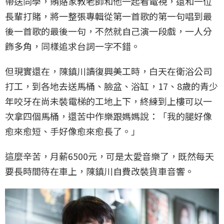
帶送同學，賄賂家教老師和他一起看電視，還和一位
長輩打賭，將一整張專輯從第一首歌的第一句唱到最
後一首歌的最後一句，不然就自己演一段戲，一人分
飾多角，同樣追求台詞一字不錯。
但現實還在，陳鎮川讀復興美工時，白天在衛浴公司
打工，到各地去送馬桶、臉盆、浴缸，17、8歲的青少
年咬牙在尚未裝電梯的工地上下，終練到上樓可以一
次拿四個馬桶，還苦中作樂跟媽媽說：「我的腿好像
愈來愈短、手好像愈來愈長了。」
這麼辛苦，月薪6500元，可是太愛音樂了，既然每天
要長時間待在車上，陳鎮川自費改裝貨車音響。