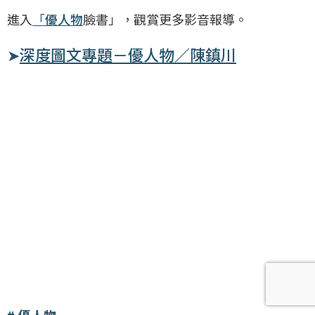
進入
「
優人物
臉書」，觀賞更多影音報導。
➤
深度圖文專題－優人物／陳鎮川
優人物