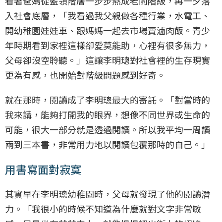
看著爸媽從藍領階層一步步熬成老闆階級，再一夕落
入社會底層，「我看過我父親做各種行業，水電工、
開幼稚園娃娃車、跟媽媽一起去市場賣滷肉飯。青少
年時期看到家裡這樣卻愛莫能助，心裡有很多無力，
父母卻沒空聆聽。」這讓李明璁對社會裡的生存現實
更為有感，也開始對階級問題感到好奇。
就在那時，閱讀成了李明璁最大的寄託。「對當時的
我來講，能夠打開我的眼界，想像不同世界或生命的
可能，很大一部分就是透過閱讀。所以我平均一周讀
兩到三本書，非常用力地以閱讀包覆那時的自己。」
用書寫面對寂寞
其實早在李明璁幼稚園時，父母就發現了他的閱讀潛
力。「我很小的時候不知道為什麼就對文字非常敏