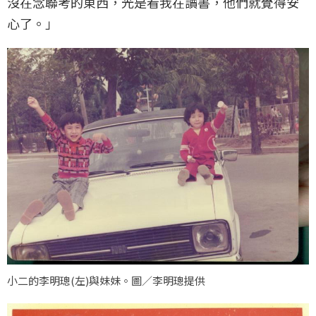
沒在念聯考的東西，光是看我在讀書，他們就覺得安
心了。」
小二的李明璁(左)與妹妹。圖／李明璁提供