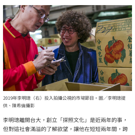
2019年李明璁（右）投入拍攝公視的市場節目。圖／李明璁提
供、陳希倫攝影
李明璁離開台大，創立「探照文化」是近兩年的事，
但對這社會滿溢的了解欲望，讓他在短短兩年間，跨