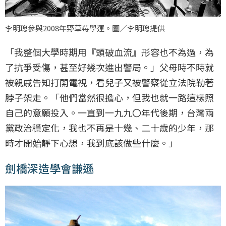
李明璁參與2008年野草莓學運。圖／李明璁提供
「我整個大學時期用『頭破血流』形容也不為過，為
了抗爭受傷，甚至好幾次進出警局。」父母時不時就
被親戚告知打開電視，看兒子又被警察從立法院勒著
脖子架走。「他們當然很擔心，但我也就一路這樣照
自己的意願投入。一直到一九九〇年代後期，台灣兩
黨政治穩定化，我也不再是十幾、二十歲的少年，那
時才開始靜下心想，我到底該做些什麼。」
劍橋深造學會謙遜