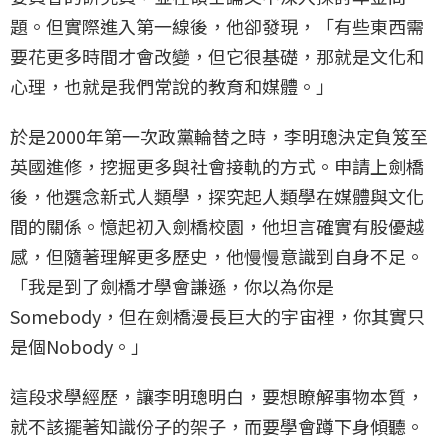
題。但實際進入第一線後，他卻發現，「有些東西需
要花更多時間才會改變，但它很基礎，那就是文化和
心理，也就是我們常說的教育和媒體。」
於是2000年第一次政黨輪替之時，李明璁決定負笈至
英國進修，挖掘更多與社會接軌的方式。申請上劍橋
後，他選念新式人類學，探究起人類學在媒體與文化
間的關係。憶起初入劍橋校園，他坦言確實有股優越
感，但隨著理解更多歷史，他慢慢意識到自身不足。
「我是到了劍橋才學會謙遜，你以為你是
Somebody，但在劍橋漫長巨大的宇宙裡，你其實只
是個Nobody。」
這段求學經歷，讓李明璁明白，要想瞭解事物本質，
就不該擺著知識份子的架子，而要學會蹲下身傾聽。