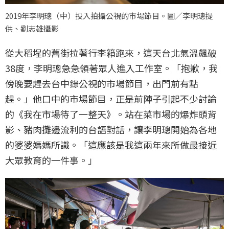
2019年李明璁（中）投入拍攝公視的市場節目。圖／李明璁提
供、劉志雄攝影
從大稻埕的舊街拉著行李箱跑來，這天台北氣溫飆破
38度，李明璁急急領著眾人進入工作室。「抱歉，我
傍晚要趕去台中錄公視的市場節目，出門前有點
趕。」他口中的市場節目，正是前陣子引起不少討論
的《我在市場待了一整天》。站在菜市場的爆炸頭背
影、豬肉攤邊流利的台語對話，讓李明璁開始為各地
的婆婆媽媽所識。「這應該是我這兩年來所做最接近
大眾教育的一件事。」