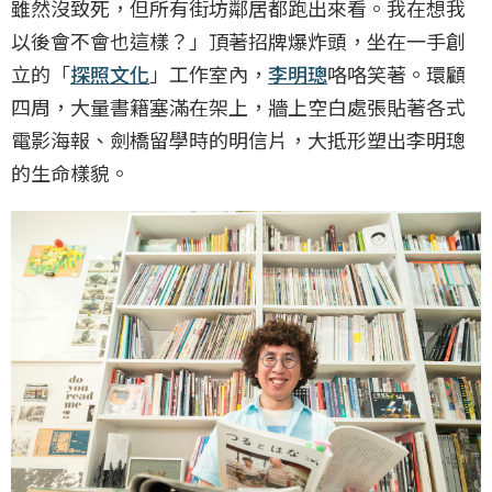
雖然沒致死，但所有街坊鄰居都跑出來看。我在想我
以後會不會也這樣？」頂著招牌爆炸頭，坐在一手創
立的「
探照文化
」工作室內，
李明璁
咯咯笑著。環顧
四周，大量書籍塞滿在架上，牆上空白處張貼著各式
電影海報、劍橋留學時的明信片，大抵形塑出李明璁
的生命樣貌。