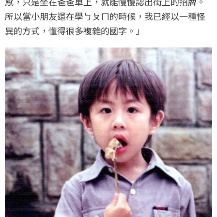
感，只是坐在爸爸車上，就能慢慢認出街上的招牌。
所以當小朋友還在學ㄅㄆㄇ的時候，我已經以一種怪
異的方式，懂得很多複雜的國字。」