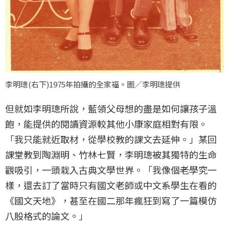
李明璁(右下)1975年拍攝的全家福。圖／李明璁提供
但就如李明璁所說，藍領父母想的盡是如何讓孩子溫
飽，能提供的閱讀資源較其他小康家庭相對有限。
「我只能就近取材，從學校教的課文去延伸。」某回
課堂教到陶淵明、竹林七賢，李明璁被其獨特的生命
觀吸引，一頭栽入古典文學世界。「我像個老學究一
樣，還去訂了當時只有國文老師或中文系學生在看的
《國文天地》，甚至在國二那年瘋狂到寫了一篇模仿
八股格式的論文。」