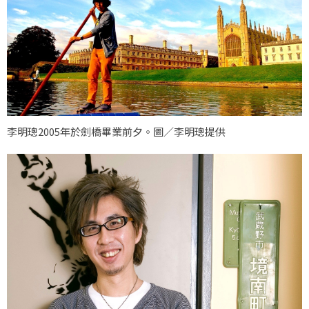
李明璁2005年於劍橋畢業前夕。圖／李明璁提供