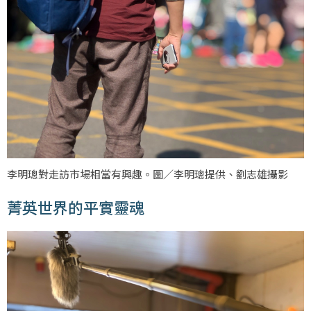
李明璁對走訪市場相當有興趣。圖／李明璁提供、劉志雄攝影
菁英世界的平實靈魂