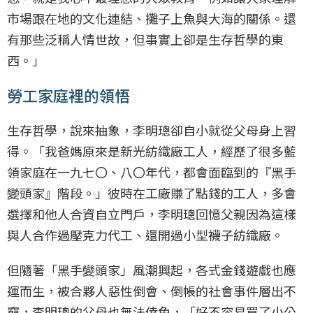
市場跟在地的文化連結、攤子上魚與大海的關係。還
有那些泛稱人情世故，但事實上卻是生存哲學的東
西。」
勞工家庭裡的領悟
生存哲學，說來抽象，李明璁卻自小就從父母身上習
得。「我爸媽原來是新光紡織廠工人，經歷了很多藍
領家庭在一九七〇、八〇年代，都會面臨到的『黑手
變頭家』階段。」彼時在工廠賺了點錢的工人，多會
選擇和他人合資自立門戶，李明璁回憶父親因為這樣
與人合作過壓克力代工、還開過小型襪子紡織廠。
但隨著「黑手變頭家」風潮興起，各式金錢遊戲也應
運而生，被合夥人惡性倒會、倒帳的社會事件層出不
窮，李明璁的父母也無法倖免，「好不容易買了小公