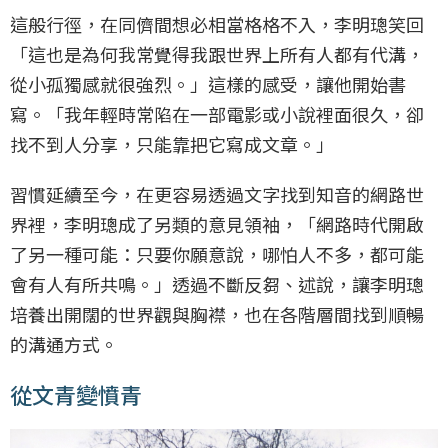
這般行徑，在同儕間想必相當格格不入，李明璁笑回
「這也是為何我常覺得我跟世界上所有人都有代溝，
從小孤獨感就很強烈。」這樣的感受，讓他開始書
寫。「我年輕時常陷在一部電影或小說裡面很久，卻
找不到人分享，只能靠把它寫成文章。」
習慣延續至今，在更容易透過文字找到知音的網路世
界裡，李明璁成了另類的意見領袖，「網路時代開啟
了另一種可能：只要你願意說，哪怕人不多，都可能
會有人有所共鳴。」透過不斷反芻、述說，讓李明璁
培養出開闊的世界觀與胸襟，也在各階層間找到順暢
的溝通方式。
從文青變憤青