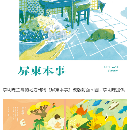
李明璁主導的地方刊物《屏東本事》改版封面。圖／李明璁提供