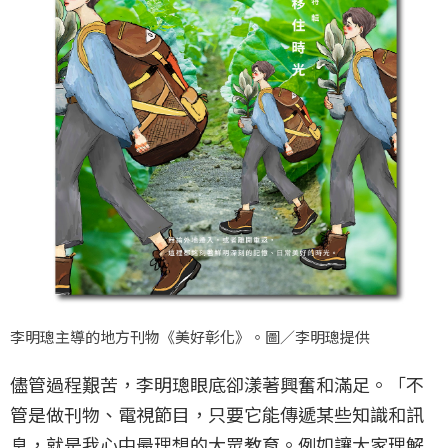
李明璁主導的地方刊物《美好彰化》。圖／李明璁提供
儘管過程艱苦，李明璁眼底卻漾著興奮和滿足。「不
管是做刊物、電視節目，只要它能傳遞某些知識和訊
息，就是我心中最理想的大眾教育。例如讓大家理解