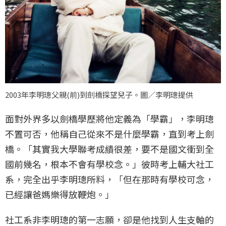
2003年李明璁父親(前)到劍橋探望兒子。圖／李明璁提供
面對外界多以劍橋學歷將他定義為「學霸」，李明璁
不置可否，他稱自己從來不是什麼學霸，直到考上劍
橋。「其實我大學聯考成績很差，要不是國文衝到全
國前幾名，根本不會有學校念。」彼時考上輔大社工
系，完全出乎李明璁所料，「但在那時有學校可念，
已經讓爸媽樂得放鞭炮。」
社工系非李明璁的第一志願，卻是他找到人生支軸的