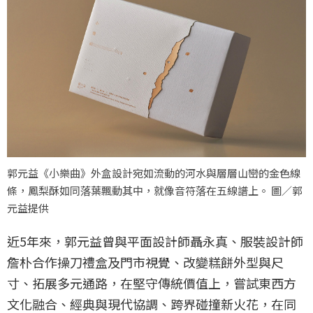
郭元益《小樂曲》外盒設計宛如流動的河水與層層山巒的金色線
條，鳳梨酥如同落葉飄動其中，就像音符落在五線譜上。 圖／郭
元益提供
近5年來，郭元益曾與平面設計師聶永真、服裝設計師
詹朴合作操刀禮盒及門市視覺、改變糕餅外型與尺
寸、拓展多元通路，在堅守傳統價值上，嘗試東西方
文化融合、經典與現代協調、跨界碰撞新火花，在同