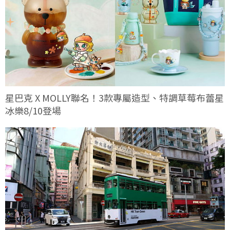
星巴克 X MOLLY聯名！3款專屬造型、特調草莓布蕾星
冰樂8/10登場