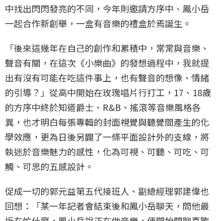
中找出閃閃發亮的不同，今年則邀請方序中、鳳小岳
一起合作新創舉，一盒有音樂的禮盒於焉誕生。
「後來這幾年在自己的創作和累積中，常常與音樂、
聲音有關，在這次《小樂曲》的發想過程中，我就提
出有沒有可能在吃這件事上，也有聲音的想像、情緒
的引導？」從高中開始在玫瑰唱片行打工，17、18歲
的方序中終於知道爵士、R&B、搖滾等音樂風格各
異，也才明白每張專輯的封面視覺與聽覺間產生的化
學效應，更為日後另闢了一條平面設計外的支線，將
執迷於音樂魅力的感性，化為可視、可聽、可吃、可
觸、可思的五感設計。
促成一切的郭元益第五代接班人、副總經理郭建偉也
回想：「某一年記者會結束後和鳳小岳聊天，問他最
近在忙什麼，鳳小岳說正在做音樂，便開始閒聊喜歡