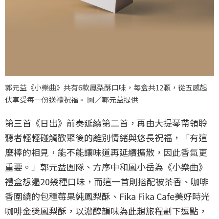
郭元益《小樂曲》共有6款鳳梨酥口味，每盒共12顆，從五感起
伏享受每一份送禮祝福。 圖／郭元益提供
第三首《日出》前奏延續第二首，再由大提琴帶領聆
聽者輕輕碰觸歡聚後的離別情緒與悠長祝福，「有這
麼棒的相見，能不能讓味道再延續擴散，因此香氣更
重要。」郭元益團隊、方序中和鳳小岳為《小樂曲》
禮盒想遍20幾種口味，而這一首則搭配被茶香、咖啡
香圍繞的包種莓果純鳳梨酥、Fika Fika Cafe美好時光
咖啡金獎鳳梨酥，以濃醇韻味為此趟旅程劃下逗點，