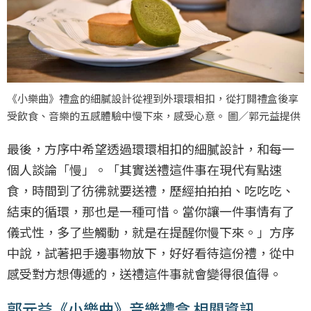
《小樂曲》禮盒的細膩設計從裡到外環環相扣，從打開禮盒後享
受飲食、音樂的五感體驗中慢下來，感受心意。 圖／郭元益提供
最後，方序中希望透過環環相扣的細膩設計，和每一
個人談論「慢」。「其實送禮這件事在現代有點速
食，時間到了彷彿就要送禮，歷經拍拍拍、吃吃吃、
結束的循環，那也是一種可惜。當你讓一件事情有了
儀式性，多了些觸動，就是在提醒你慢下來。」方序
中說，試著把手邊事物放下，好好看待這份禮，從中
感受對方想傳遞的，送禮這件事就會變得很值得。
郭元益《小樂曲》音樂禮盒 相關資訊