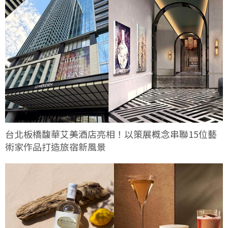
台北板橋馥華艾美酒店亮相！以策展概念串聯15位藝
術家作品打造旅宿新風景