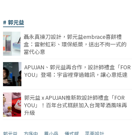
郭元益
聶永真操刀設計，郭元益embrace喜餅禮
盒：雷射虹彩、環保紙漿，送出不拘一式的
當代心意
APUJAN、郭元益再合作，設計師禮盒「FOR
YOU」登場：宇宙裡穿過雜訊，讓心意抵達
郭元益 x APUJAN推新款設計師禮盒「FOR
YOU」！百年台式糕餅加入台灣琴酒風味再
升級
郭元益
﹒
方序中
﹒
鳳小岳
﹒
儀式感
﹒
平面設計
﹒