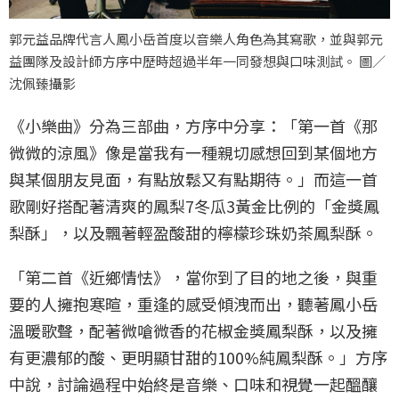
郭元益品牌代言人鳳小岳首度以音樂人角色為其寫歌，並與郭元
益團隊及設計師方序中歷時超過半年一同發想與口味測試。 圖／
沈佩臻攝影
《小樂曲》分為三部曲，方序中分享：「第一首《那
微微的涼風》像是當我有一種親切感想回到某個地方
與某個朋友見面，有點放鬆又有點期待。」而這一首
歌剛好搭配著清爽的鳳梨7冬瓜3黃金比例的「金獎鳳
梨酥」，以及飄著輕盈酸甜的檸檬珍珠奶茶鳳梨酥。
「第二首《近鄉情怯》，當你到了目的地之後，與重
要的人擁抱寒暄，重逢的感受傾洩而出，聽著鳳小岳
溫暖歌聲，配著微嗆微香的花椒金獎鳳梨酥，以及擁
有更濃郁的酸、更明顯甘甜的100%純鳳梨酥。」方序
中說，討論過程中始終是音樂、口味和視覺一起醞釀