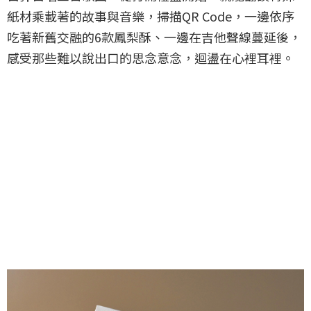
紙材乘載著的故事與音樂，掃描QR Code，一邊依序
吃著新舊交融的6款鳳梨酥、一邊在吉他聲線蔓延後，
感受那些難以說出口的思念意念，迴盪在心裡耳裡。