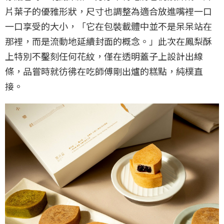
片葉子的優雅形狀，尺寸也調整為適合放進嘴裡一口
一口享受的大小，「它在包裝載體中並不是呆呆站在
那裡，而是流動地延續封面的概念。」此次在鳳梨酥
上特別不鑿刻任何花紋，僅在透明蓋子上設計出線
條，品嘗時就彷彿在吃師傅剛出爐的糕點，純樸直
接。