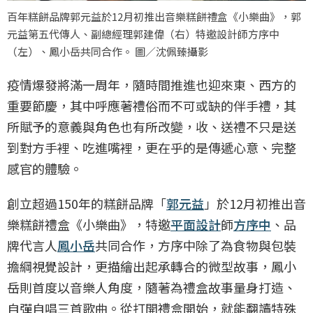
百年糕餅品牌郭元益於12月初推出音樂糕餅禮盒《小樂曲》，郭
元益第五代傳人、副總經理郭建偉（右）特邀設計師方序中
（左）、鳳小岳共同合作。 圖／沈佩臻攝影
疫情爆發將滿一周年，隨時間推進也迎來東、西方的
重要節慶，其中呼應著禮俗而不可或缺的伴手禮，其
所賦予的意義與角色也有所改變，收、送禮不只是送
到對方手裡、吃進嘴裡，更在乎的是傳遞心意、完整
感官的體驗。
創立超過150年的糕餅品牌「
郭元益
」於12月初推出音
樂糕餅禮盒《小樂曲》，特邀
平面設計
師
方序中
、品
牌代言人
鳳小岳
共同合作，方序中除了為食物與包裝
擔綱視覺設計，更描繪出起承轉合的微型故事，鳳小
岳則首度以音樂人角度，隨著為禮盒故事量身打造、
自彈自唱三首歌曲。從打開禮盒開始，就能翻讀特殊