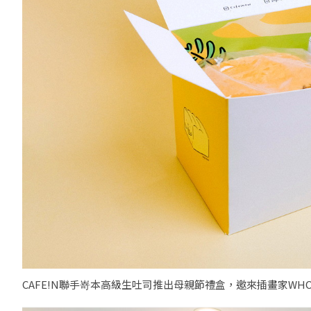
CAFE!N聯手嵜本高級生吐司推出母親節禮盒，邀來插畫家WHOS