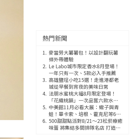
熱門新聞
麥當勞大薯薯包！以設計翻玩薯
條外帶體驗
Le Labo城市限定香水8月登場！
一年只有一次、5款必入手推薦
高雄鹽埕小吃15選！走進港都老
城從早餐到宵夜的美味日常
法朋水蜜桃大福8月限定登場！
「花織桃韻」一次品嘗六款水蜜
桃花果大福
中美館11月必看大展：蠍子與青
蛙！畢卡索、培根、霍克尼等66
件國巨典藏亮相
500甜甜點派對8/21～23松菸療癒
味蕾 將集結多間排隊名店 打造靈
感創意的舞台