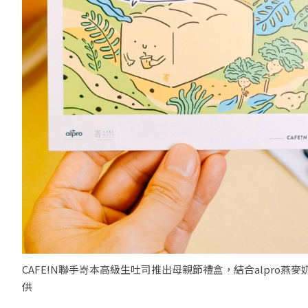
CAFE!N聯手嵜本高級生吐司推出母親節禮盒，結合alpro燕麥
供