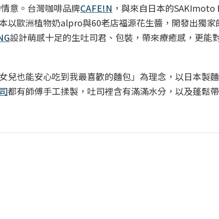
謝的情意。台灣咖啡品牌
CAFE!N
，與來自日本的SAKImoto B
歐洲植物奶alpro與60老店福源花生醬，開發出獨家的「
NG
設計萌感十足的生吐司君、包裝，帶來療癒感，更能
女兒也能安心吃到我最喜歡的麵包」為理念，以日本製麵
司
都有師傅手工揉製，吐司裡含有滿滿水分，以及蓬鬆帶