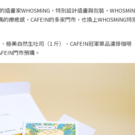
畫家WHOSMiNG，特別設計插畫與包裝，WHOSMi
療癒感，CAFE!N的多家門市，也換上WHOSMiNG特
）、極美自然生吐司（1 斤）、CAFE!N冠軍單品濾掛咖啡
FE!N門市預購。