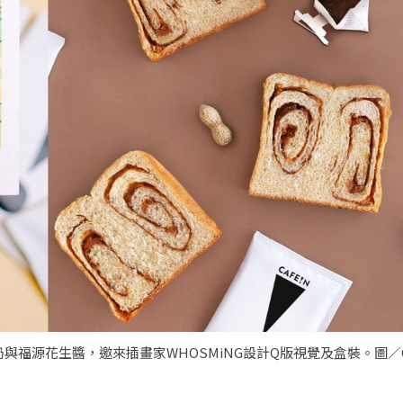
奶與福源花生醬，邀來插畫家WHOSMiNG設計Q版視覺及盒裝。圖／C