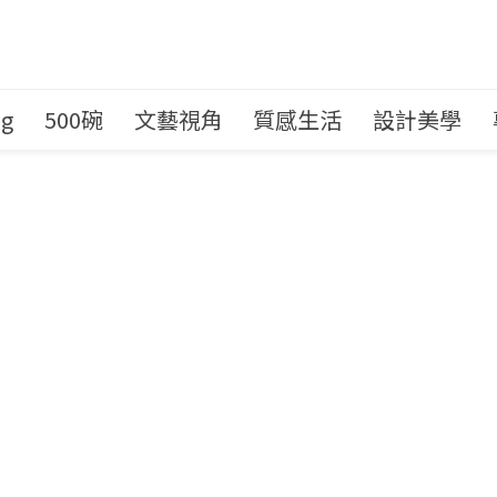
ng
500碗
文藝視角
質感生活
設計美學