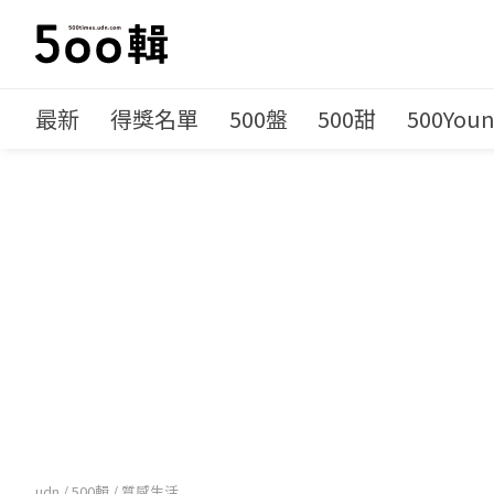
最新
得獎名單
500盤
500甜
500You
udn
/
500輯
/
質感生活