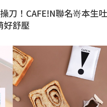
G操刀！CAFE!N聯名嵜本生
萌好舒壓