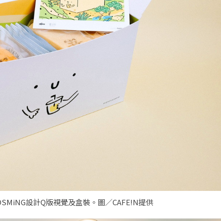
MiNG設計Q版視覺及盒裝。圖／CAFE!N提供