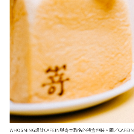
WHOSMiNG設計CAFE!N與嵜本聯名的禮盒包裝。圖／CAFE!