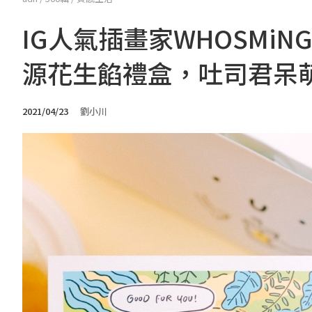
IG人氣插畫家WHOSMiN
源花生餡禮盒，吐司君呆
2021/04/23
劉小川