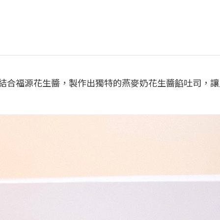
麥奶，結合福源花生醬，製作出獨特的燕麥奶花生醬餡吐司，