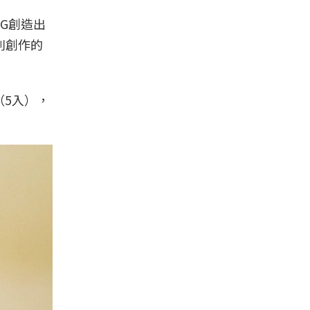
NG創造出
別創作的
（5入），