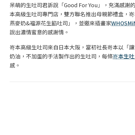
呆萌的生吐司君訴說「Good For You」，充滿感
本高級生吐司專門店，雙方聯名推出母親節禮盒，嵜本以
燕麥奶&福源花生餡吐司」，並邀來插畫家
WHOSMi
說出濃情蜜意的感謝情。
嵜本高級生吐司來自日本大阪，當初社長嵜本以「讓
奶油，不加蛋的手法製作出的生吐司，每條
嵜本生吐
感。