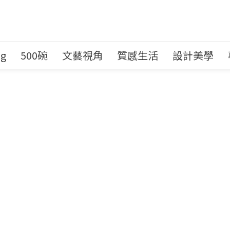
ng
500碗
文藝視角
質感生活
設計美學