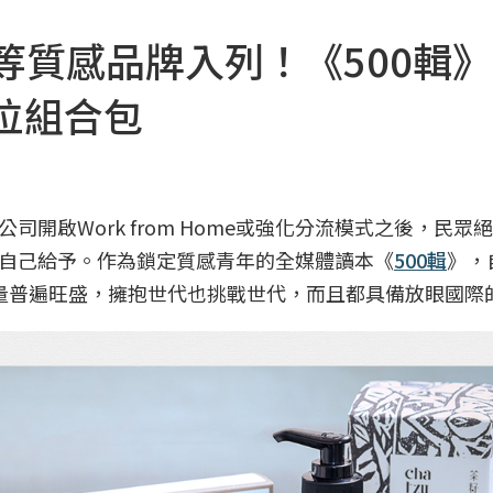
籽堂等質感品牌入列！《500輯
位組合包
開啟Work from Home或強化分流模式之後，民眾
自己給予。作為鎖定質感青年的全媒體讀本《
500輯
》，自
量普遍旺盛，擁抱世代也挑戰世代，而且都具備放眼國際