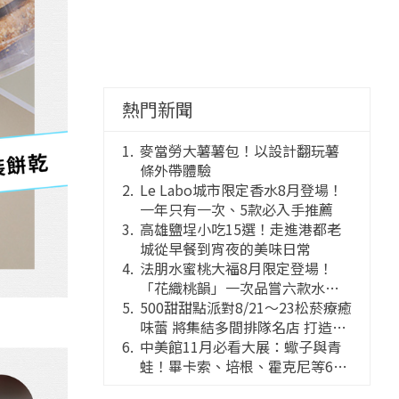
熱門新聞
麥當勞大薯薯包！以設計翻玩薯
條外帶體驗
Le Labo城市限定香水8月登場！
一年只有一次、5款必入手推薦
高雄鹽埕小吃15選！走進港都老
城從早餐到宵夜的美味日常
法朋水蜜桃大福8月限定登場！
「花織桃韻」一次品嘗六款水蜜
桃花果大福
500甜甜點派對8/21～23松菸療癒
味蕾 將集結多間排隊名店 打造靈
感創意的舞台
中美館11月必看大展：蠍子與青
蛙！畢卡索、培根、霍克尼等66
件國巨典藏亮相