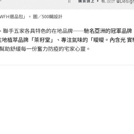
FH選品包」。 圖／500輯設計
品、聯手五家各具特色的在地品牌──
馳名亞洲的冠軍品牌「
」、在地植萃品牌「茶籽堂」、專注氣味的「曖曖。內含光 
幫助舒緩每一份奮力防疫的宅家心靈。