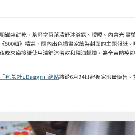
、法朋罐裝餅乾、茶籽堂荷葉清舒沐浴露、曖曖。內含光 實驗
配《500輯》精選、國內出色插畫家繪製封面的主題報紙。
夜晚來臨接續使用清舒沐浴露和精油蠟燭，為辛苦防疫卻
「有.設計uDesign」網站
將從6月24日起獨家限量販售。