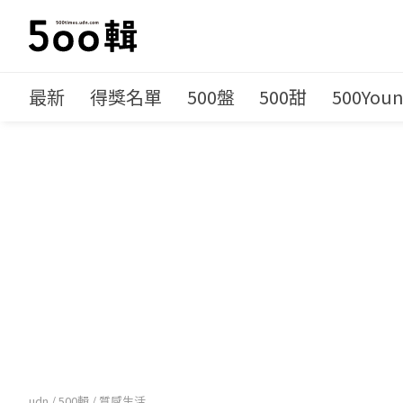
最新
得獎名單
500盤
500甜
500You
udn
/
500輯
/
質感生活