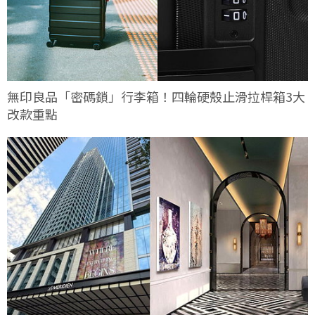
無印良品「密碼鎖」行李箱！四輪硬殼止滑拉桿箱3大
改款重點