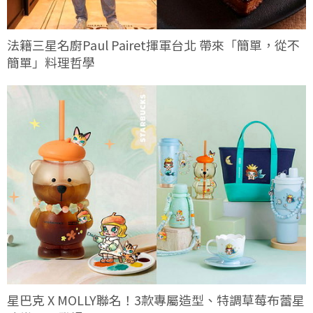
法籍三星名廚Paul Pairet揮軍台北 帶來「簡單，從不
簡單」料理哲學
星巴克 X MOLLY聯名！3款專屬造型、特調草莓布蕾星