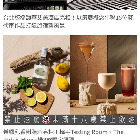
台北板橋馥華艾美酒店亮相！以策展概念串聯15位藝
術家作品打造旅宿新風景
希臘乳香樹脂酒亮相！攜手Testing Room、The
Public House推8款限定調酒