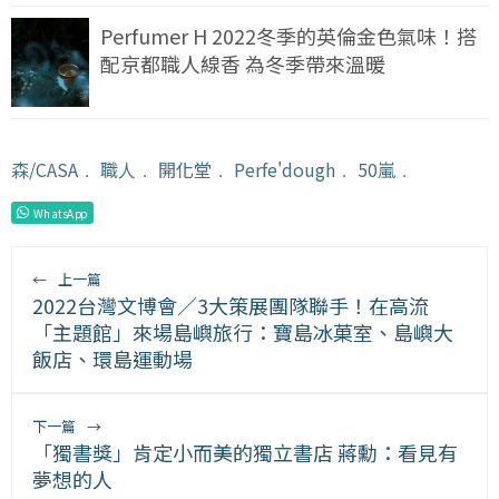
Perfumer H 2022冬季的英倫金色氣味！搭
配京都職人線香 為冬季帶來溫暖
森/CASA
﹒
職人
﹒
開化堂
﹒
Perfe'dough
﹒
50嵐
﹒
WhatsApp
←
上一篇
2022台灣文博會／3大策展團隊聯手！在高流
「主題館」來場島嶼旅行：寶島冰菓室、島嶼大
飯店、環島運動場
下一篇
→
「獨書獎」肯定小而美的獨立書店 蔣勳：看見有
夢想的人