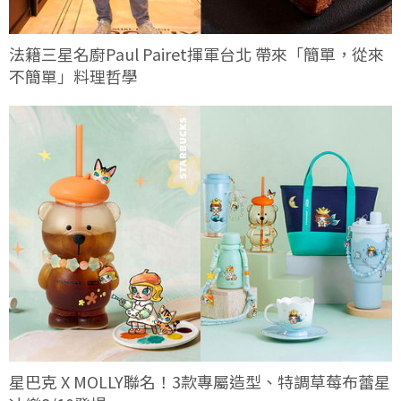
法籍三星名廚Paul Pairet揮軍台北 帶來「簡單，從來
不簡單」料理哲學
星巴克 X MOLLY聯名！3款專屬造型、特調草莓布蕾星