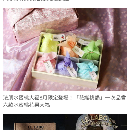
法朋水蜜桃大福8月限定登場！「花織桃韻」一次品嘗
六款水蜜桃花果大福