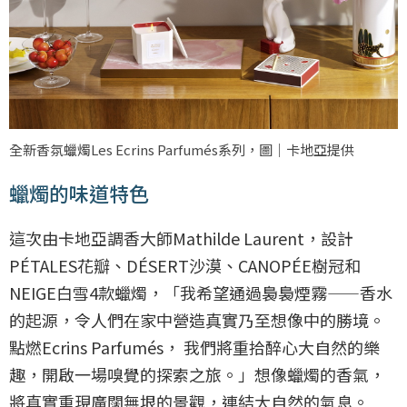
全新香氛蠟燭Les Ecrins Parfumés系列，圖｜卡地亞提供
蠟燭的味道特色
這次由卡地亞調香大師Mathilde Laurent，設計
PÉTALES花瓣、DÉSERT沙漠、CANOPÉE樹冠和
NEIGE白雪4款蠟燭，「我希望通過裊裊煙霧⸺香水
的起源，令人們在家中營造真實乃至想像中的勝境。
點燃Ecrins Parfumés， 我們將重拾醉心大自然的樂
趣，開啟一場嗅覺的探索之旅。」想像蠟燭的香氣，
將真實重現廣闊無垠的景觀，連結大自然的氣息。