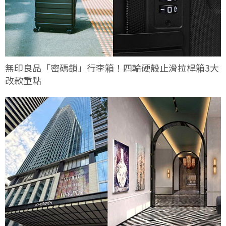
無印良品「密碼鎖」行李箱！四輪硬殼止滑拉桿箱3大
改款重點