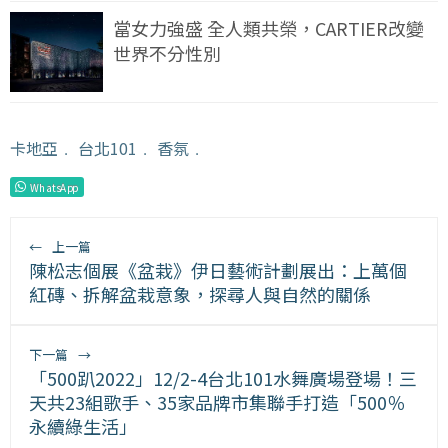
當女力強盛 全人類共榮，CARTIER改變
世界不分性別
卡地亞
﹒
台北101
﹒
香氛
﹒
WhatsApp
←
上一篇
陳松志個展《盆栽》伊日藝術計劃展出：上萬個
紅磚、拆解盆栽意象，探尋人與自然的關係
下一篇
→
「500趴2022」12/2-4台北101水舞廣場登場！三
天共23組歌手、35家品牌市集聯手打造「500％
永續綠生活」