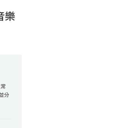
╳音樂
似常
並分