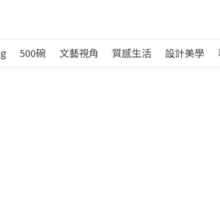
ng
500碗
文藝視角
質感生活
設計美學