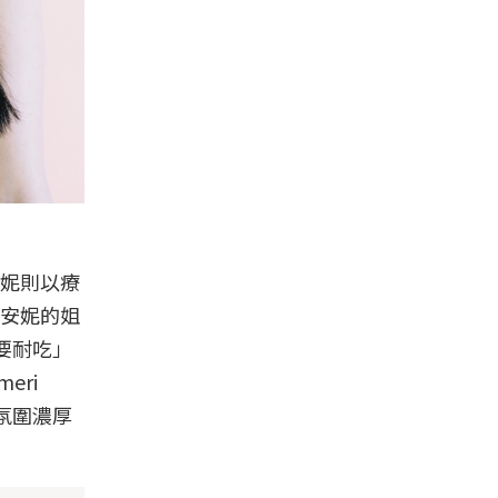
安妮則以療
安妮的姐
要耐吃」
eri
氛圍濃厚