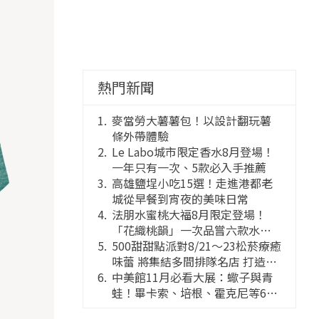
熱門新聞
麥當勞大薯薯包！以設計翻玩薯
條外帶體驗
Le Labo城市限定香水8月登場！
一年只有一次、5款必入手推薦
高雄鹽埕小吃15選！走進港都老
城從早餐到宵夜的美味日常
法朋水蜜桃大福8月限定登場！
「花織桃韻」一次品嘗六款水蜜
桃花果大福
500甜甜點派對8/21～23松菸療癒
味蕾 將集結多間排隊名店 打造靈
感創意的舞台
中美館11月必看大展：蠍子與青
蛙！畢卡索、培根、霍克尼等66
件國巨典藏亮相