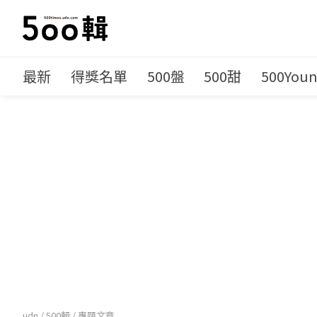
最新
得獎名單
500盤
500甜
500You
udn
/
500輯
/
專題文章