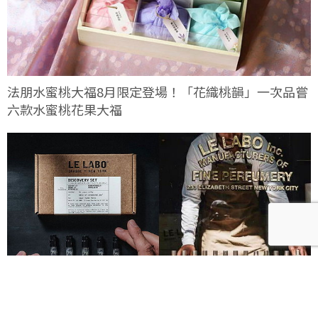
法朋水蜜桃大福8月限定登場！「花織桃韻」一次品嘗
六款水蜜桃花果大福