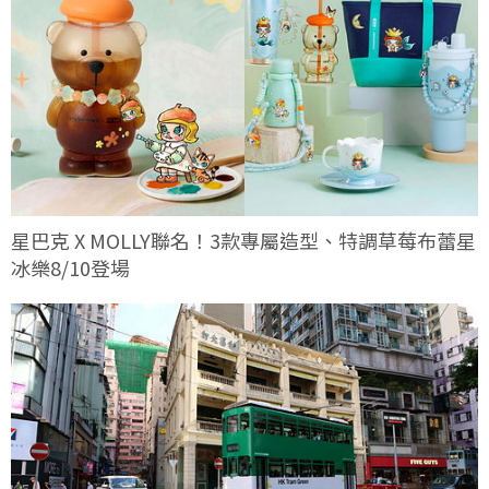
星巴克 X MOLLY聯名！3款專屬造型、特調草莓布蕾星
冰樂8/10登場