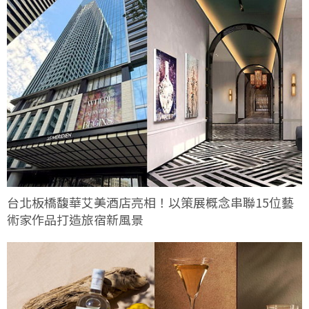
台北板橋馥華艾美酒店亮相！以策展概念串聯15位藝
術家作品打造旅宿新風景