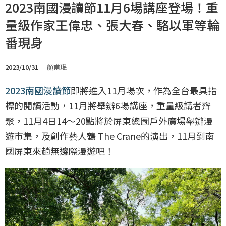
2023南國漫讀節11月6場講座登場！重
量級作家王偉忠、張大春、駱以軍等輪
番現身
2023/10/31
顏甫珉
2023南國漫讀節
即將進入11月場次，作為全台最具指
標的閱讀活動，11月將舉辦6場講座，重量級講者齊
聚，11月4日14～20點將於屏東總圖戶外廣場舉辦漫
遊市集，及創作藝人鶴 The Crane的演出，11月到南
國屏東來趟無邊際漫遊吧！