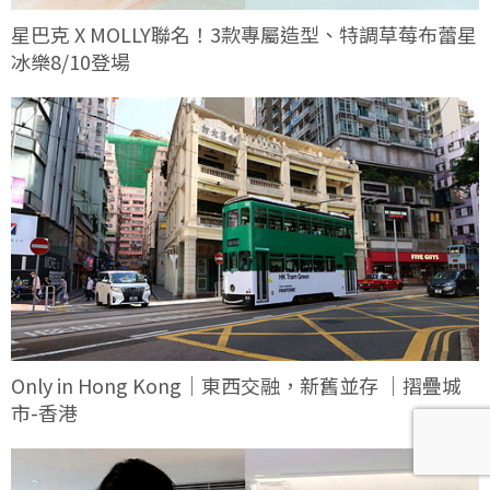
星巴克 X MOLLY聯名！3款專屬造型、特調草莓布蕾星
冰樂8/10登場
Only in Hong Kong｜東西交融，新舊並存 ｜摺疊城
市-香港