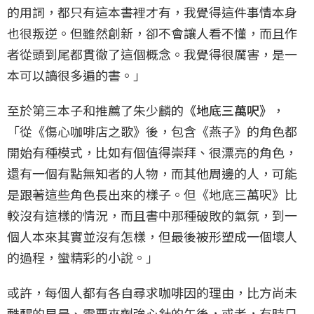
的用詞，都只有這本書裡才有，我覺得這件事情本身
也很叛逆。但雖然創新，卻不會讓人看不懂，而且作
者從頭到尾都貫徹了這個概念。我覺得很厲害，是一
本可以讀很多遍的書。」
至於第三本子和推薦了朱少麟的
《地底三萬呎》
，
「從《傷心咖啡店之歌》後，包含《燕子》的角色都
開始有種模式，比如有個值得崇拜、很漂亮的角色，
還有一個有點無知者的人物，而其他周邊的人，可能
是跟著這些角色長出來的樣子。但《地底三萬呎》比
較沒有這樣的情況，而且書中那種破敗的氣氛，到一
個人本來其實並沒有怎樣，但最後被形塑成一個壞人
的過程，蠻精彩的小說。」
或許，每個人都有各自尋求咖啡因的理由，比方尚未
甦醒的早晨、需要來劑強心針的午後，或者，有時只