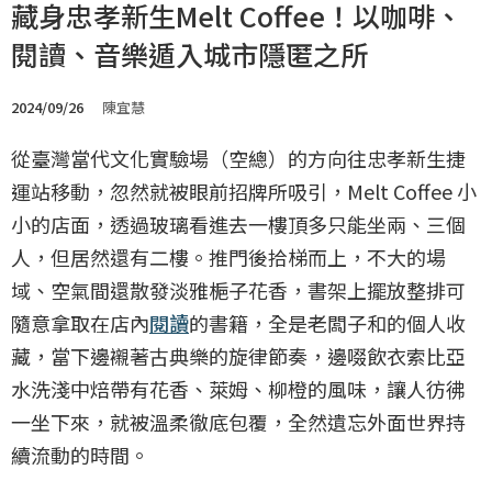
藏身忠孝新生Melt Coffee！以咖啡、
閱讀、音樂遁入城市隱匿之所
2024/09/26
陳宜慧
從臺灣當代文化實驗場（空總）的方向往忠孝新生捷
運站移動，忽然就被眼前招牌所吸引，Melt Coffee 小
小的店面，透過玻璃看進去一樓頂多只能坐兩、三個
人，但居然還有二樓。推門後拾梯而上，不大的場
域、空氣間還散發淡雅梔子花香，書架上擺放整排可
隨意拿取在店內
閱讀
的書籍，全是老闆子和的個人收
藏，當下邊襯著古典樂的旋律節奏，邊啜飲衣索比亞
水洗淺中焙帶有花香、萊姆、柳橙的風味，讓人彷彿
一坐下來，就被溫柔徹底包覆，全然遺忘外面世界持
續流動的時間。