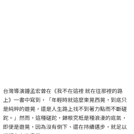
台灣導演鍾孟宏曾在《我不在這裡 就在往那裡的路
上》一書中寫到，「年輕時就這麼東晃西晃，到底只
是純粹的遊晃，還是人生路上找不到著力點而不斷磋
跎。」然而，這種磋跎，歸根究柢是種浪漫的底氣，
即便是遊晃，因為沒有倒下、還在持續邁步，就足以