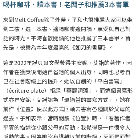
喝杯咖啡、讀本書！老闆子和推薦3本書單
來到Melt Coffee除了外帶，子和也很推薦大家可以坐
到二樓，選一本書、邊喝咖啡邊閱讀，享受與自己對
話的時光。平時喜歡閱讀的他也推薦了三本書單。首
先是，被譽為本年度最高的
《如刀的書寫》
。
這是2022年諾貝爾文學獎得主安妮．艾諾的著作，因
作者在獲獎後開始自省她的個人出身，同時也思考自
己在社會階級上的提升。她以自創的「平白書寫」
（écriture plate）拒絕「華麗詞藻」，而這個書寫形
式亦是安妮．艾諾認為「最適當的書寫方式」，她在
前作《位置》便以此方式回頭去書寫各種關於父母的
過去。子和表示，當時閱讀《位置》時，「看著作者
平實的描述從小跟父母的互動，我覺得是一件很令人
感動的事。因為她沒有逃離以前的階級，反而是面對