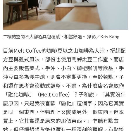
二樓的空間不大卻極具包覆感，相當舒適。 攝影／Kris Kang
目前Melt Coffee的咖啡豆以之山珈琲為大宗，撐起配
方豆與義式風味，部份也使用鬧蟬烘豆工作室。而店
內主要販售美式、手沖、小白、柳橙咖啡等飲品，手
沖豆單多為淺中焙，則會不定期更換，至於餐點，子
和還在思考會滾動式調整。不過，為什麼店名會取作
「融化咖啡」（Melt Coffee）？子和說，「其實沒什
麼原因，只是我很喜歡『融化』這個字；因為它其實
是同一個東西，但物理上又變成另外一個東西，但本
質上，它其實還是原來的那個東西。」乍聽有點玄
妙，但仔細想想背後也藏有一種深刻的理解。有點接