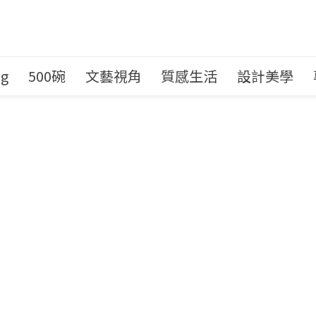
ng
500碗
文藝視角
質感生活
設計美學