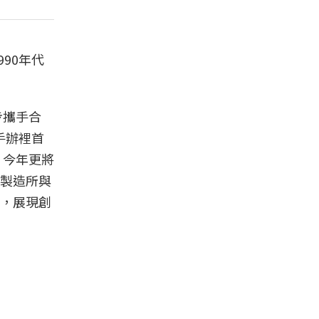
90年代
步攜手合
手辦裡首
。今年更將
製造所與
，展現創