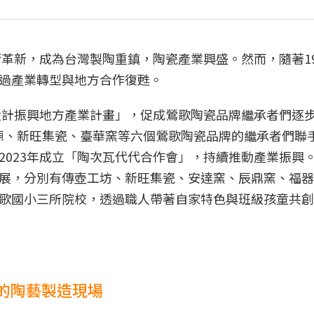
術革新，成為台灣製陶重鎮，陶瓷產業興盛。然而，隨著19
過產業轉型與地方合作復甦。
2 設計振興地方產業計畫」，促成鶯歌陶瓷品牌繼承者們逐
太源、新旺集瓷、臺華窯等六個鶯歌陶瓷品牌的繼承者們聯
2023年成立「陶次瓦代代合作會」，持續推動產業振興
展，分別有傳壺工坊、新旺集瓷、安達窯、辰鼎窯、福器
歌國小三所院校，透過職人帶著自家特色與班級孩童共創
的陶藝製造現場