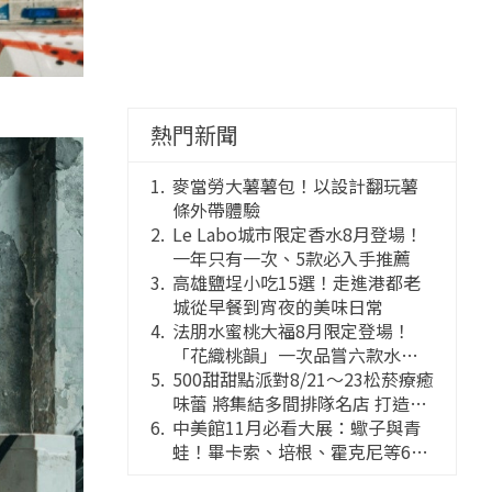
熱門新聞
麥當勞大薯薯包！以設計翻玩薯
條外帶體驗
Le Labo城市限定香水8月登場！
一年只有一次、5款必入手推薦
高雄鹽埕小吃15選！走進港都老
城從早餐到宵夜的美味日常
法朋水蜜桃大福8月限定登場！
「花織桃韻」一次品嘗六款水蜜
桃花果大福
500甜甜點派對8/21～23松菸療癒
味蕾 將集結多間排隊名店 打造靈
感創意的舞台
中美館11月必看大展：蠍子與青
蛙！畢卡索、培根、霍克尼等66
件國巨典藏亮相