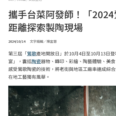
攜手台菜阿發師！「202
距離探索製陶現場
2024/10/14
文字編輯／陳宜慧
第三屆「
鶯歌
產地開放日」於10月4日至10月13
宴」，囊括
陶瓷
器物、轉印、彩繪、陶藝體驗、美食
感受鶯歌陶瓷的技術，將老街與地區工廠串連成綜合
在地工藝獨有風華。