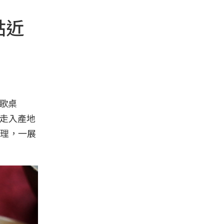
點近
鶯歌桌
者走入產地
理，一展