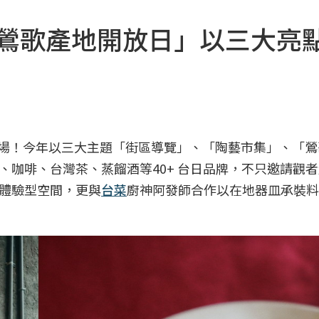
4鶯歌產地開放日」以三大亮
日登場！今年以三大主題「街區導覽」、「陶藝市集」、「
、咖啡、台灣茶、蒸餾酒等40+ 台日品牌，不只邀請觀
體驗型空間，更與
台菜
廚神阿發師合作以在地器皿承裝料