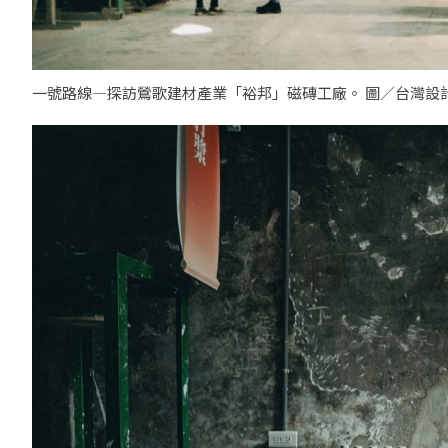
一號路線—探訪鶯歌建材產業「裕邦」磁磚工廠。 圖／台灣設