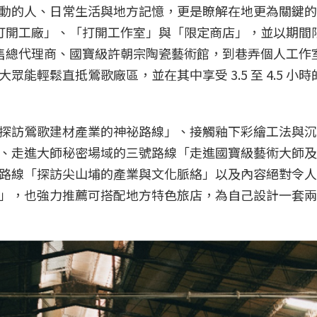
動的人、日常生活與地方記憶，更是瞭解在地更為關鍵的
打開工廠」、「打開工作室」與「限定商店」，並以期間
售總代理商、國寶級許朝宗陶瓷藝術館，到巷弄個人工作室，
輕鬆直抵鶯歌廠區，並在其中享受 3.5 至 4.5 小時
探訪鶯歌建材產業的神祕路線」、接觸釉下彩繪工法與沉
、走進大師秘密場域的三號路線「走進國寶級藝術大師及
路線「探訪尖山埔的產業與文化脈絡」以及內容絕對令人
」，也強力推薦可搭配地方特色旅店，為自己設計一套兩