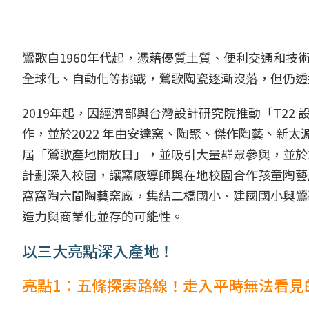
鶯歌自1960年代起，憑藉優質土質、便利交通和技
全球化、自動化等挑戰，鶯歌陶瓷逐漸沒落，但仍透
2019年起，因經濟部與台灣設計研究院推動「T2
作，並於2022 年由安達窯、陶聚、傑作陶藝、新
屆「鶯歌產地開放日」，並吸引大量群眾參與，並於
計劃深入校園，讓窯廠導師與在地校園合作孩童陶藝
窩窩陶六間陶藝窯廠，集結二橋國小、建國國小與鶯
造力與商業化並存的可能性。
以三大亮點深入產地！
亮點1：五條探索路線！走入平時無法看見