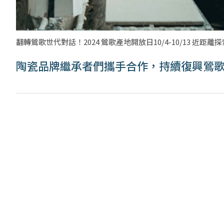
翻轉鶯歌世代對話！2024 鶯歌產地開放日10/4-10/13 近
陶瓷品牌繼承者們攜手合作，持續復興鶯