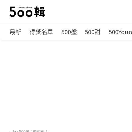
最新
得獎名單
500盤
500甜
500You
udn
/
500輯
/
質感生活